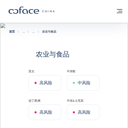
查看内容
返回首页
菜
科法斯：携手共创安全贸易 - 首页
CHINA
首页
农业与食品
农业与食品
亚太
中东欧
高风险
中风险
拉丁美洲
中东&土耳其
高风险
高风险