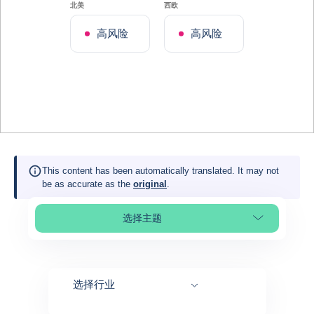
北美
西欧
高风险
高风险
This content has been automatically translated. It may not
be as accurate as the
original
.
选择主题
Select page section
选择行业