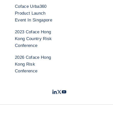
Coface Urba360
Product Launch
Event In Singapore
2023 Coface Hong
Kong Country Risk
Conference
2026 Coface Hong
Kong Risk
Conference
LinkedIn
Twitter
Youtube
- 科法斯
- 科法斯
- 科法斯