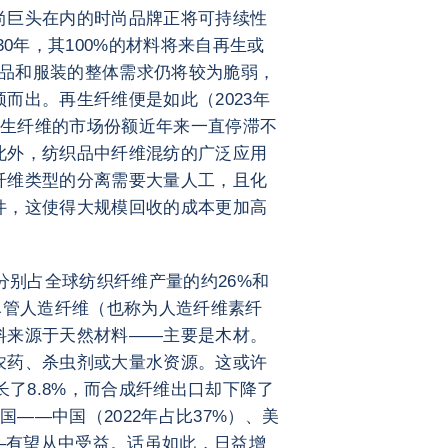
尚巨头在内的时尚品牌正将可持续性
30年，其100%的材料将来自再生或
纺织品和服装的整体需求仍将较为脆弱，
而出。再生纤维便是如此（2023年
，再生纤维的市场份额近年来一直停滞不
此外，纺织品中纤维混纺的广泛应用
纤维类型的分离需要大量人工，且化
件，这使得大规模回收的成本更加高
分别占全球纺织纤维产量的约26%和
尽管人造纤维（也称为人造纤维素纤
料来源于天然材料——主要是木材。
农药、杀虫剂或大量水资源。这或许
长了8.8%，而合成纤维出口却下降了
国——中国（2022年占比37%）、美
——有望从中受益。话虽如此，日益增