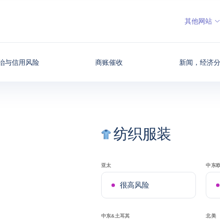
其他网站
治与信用风险
商账催收
新闻，经济
纺织服装
亚太
中东
很高风险
中东&土耳其
北美