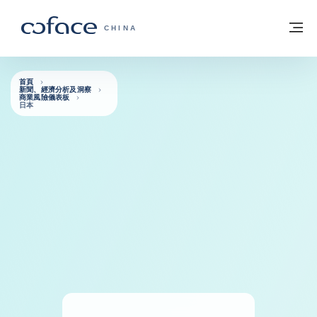
查看內容
返回首頁
選
科法斯：攜手共創安全貿易 - 首頁
CHINA
首頁
新聞、經濟分析及洞察
商業風險儀表板
日本