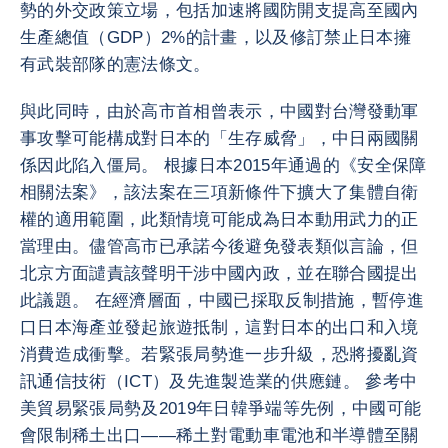
勢的外交政策立場，包括加速將國防開支提高至國內
生產總值（GDP）2%的計畫，以及修訂禁止日本擁
有武裝部隊的憲法條文。
與此同時，由於高市首相曾表示，中國對台灣發動軍
事攻擊可能構成對日本的「生存威脅」，中日兩國關
係因此陷入僵局。 根據日本2015年通過的《安全保障
相關法案》，該法案在三項新條件下擴大了集體自衛
權的適用範圍，此類情境可能成為日本動用武力的正
當理由。儘管高市已承諾今後避免發表類似言論，但
北京方面譴責該聲明干涉中國內政，並在聯合國提出
此議題。 在經濟層面，中國已採取反制措施，暫停進
口日本海產並發起旅遊抵制，這對日本的出口和入境
消費造成衝擊。若緊張局勢進一步升級，恐將擾亂資
訊通信技術（ICT）及先進製造業的供應鏈。 參考中
美貿易緊張局勢及2019年日韓爭端等先例，中國可能
會限制稀土出口——稀土對電動車電池和半導體至關