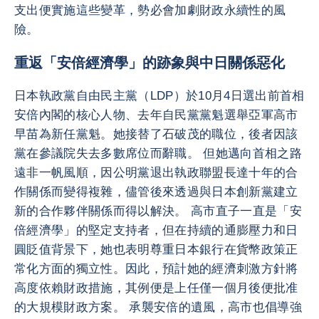
支出便實施這些變革，勢必會加劇財政永續性的風
險。
重返「安倍經濟學」的跡象與中日關係惡化
日本執政黨自由民主黨（LDP）於10月4日選出前首相
安倍內閣的核心人物、去年自民黨黨魁選舉亞軍高市
早苗為新任黨魁。她接替了石破茂的職位，後者因該
黨在參議院失去多數席位而辭職。 但她邁向首相之路
遠非一帆風順，因公明黨退出執政聯盟長達十年的合
作關係而變得複雜，儘管後來透過與日本創新黨建立
新的合作夥伴關係而得以解決。 高市直子一直是「安
倍經濟學」的堅定支持者，但在持續的通膨壓力和日
圓貶值背景下，她也表明尊重日本銀行在貨幣政策正
常化方面的獨立性。因此，預計她的經濟刺激方針將
高度依賴財政措施，其例便是上任僅一個月後便批准
的大規模財政方案。 承襲安倍的遺風，高市也倡導強