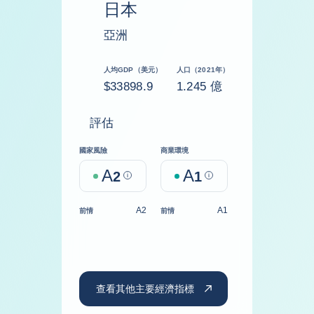
日本
亞洲
人均GDP（美元）
人口（2021年）
$33898.9
1.245 億
評估
國家風險
商業環境
A
A
2
Help
1
Help
A2
A1
前情
前情
查看其他主要經濟指標