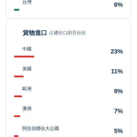
台灣
6%
貨物進口
占總出口的百分比
中國
23%
美國
11%
歐洲
9%
澳洲
7%
阿拉伯聯合大公國
5%