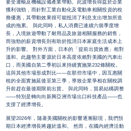
要受運輸及機械設備產業帶動。此波增長得益於企業
獲利強勁，而針對工業自動化及電動車相關投資的稅
務優惠，其帶動效果很可能抵消了利息支出增加所造
成的拖累。 與此同時，私人消費已連續六個季度增
長，入境旅遊帶動了耐用品及旅遊相關服務的銷售，
而強勁的薪資增長則有助於抵消日本家庭生活成本上
升的影響。 對外方面，日本的「提前出貨效應」相對
溫和。此趨勢主要源於日本高度依賴對美國的汽車出
口，而美國自第二季初以來持續實施第232條關稅。
這與其他市場形成對比——在那些市場中，因互惠關
稅的全面實施延後至第三季，導致企業爭相在關稅調
升前趕在最後期限前出貨。 與此同時，貿易結構調整
——特別是轉向向新興亞洲市場出口科技產品——也
支撐了經濟增長。
展望2026年，隨著美國關稅的影響逐漸顯現，我們預
期日本經濟增長將趨於溫和。 然而，在國內經濟活動