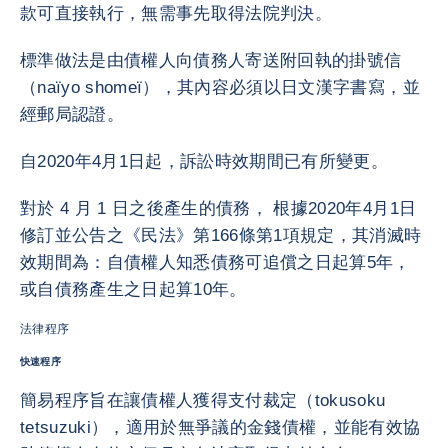
款可直接執行，無需事先取得法院判決。
標準做法是由債權人向債務人寄送附回執的掛號信
（naïyo shomeï），其內容必須以日文漢字書寫，並
經郵局認證。
自2020年4月1日起，訴訟時效期間已有所變更。
對於 4 月 1 日之後產生的債務， 根據2020年4月1日
修訂並公告之《民法》第166條第1項規定，其消滅時
效期間為：自債權人知悉債務可追償之日起算5年，
或自債務產生之日起算10年。
法律程序
快速程序
簡易程序旨在讓債權人獲得支付裁定（tokusoku
tetsuzuki），適用於無爭議的金錢債權，並能有效協