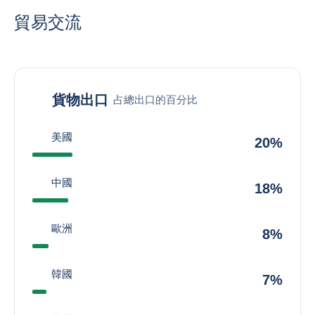
貿易交流
貨物出口
占總出口的百分比
美國
20%
中國
18%
歐洲
8%
韓國
7%