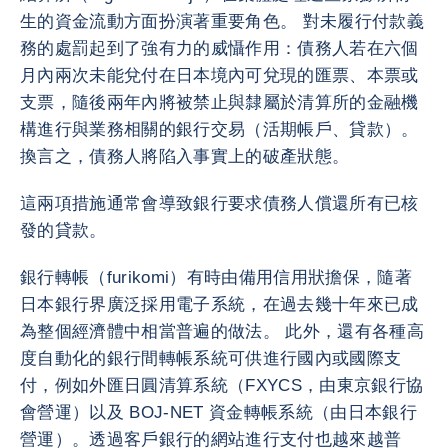
生的資金流動方面扮演著重要角色。 對未履行付款義
務的處罰起到了強有力的威懾作用：債務人若在六個
月內兩次未能兌付在日本境內可兌現的匯票、本票或
支票，隨後兩年內將被禁止與隸屬於清算所的金融機
構進行與業務相關的銀行交易（活期帳戶、貸款）。
換言之，債務人將陷入事實上的破產狀態。
這兩項措施通常會導致銀行要求債務人償還所有已核
發的貸款。
銀行轉帳（furikomi）有時由備用信用狀擔保，隨著
日本銀行界廣泛採用電子系統，在過去幾十年來已成
為整個經濟體中相當普遍的做法。 此外，還有各種高
度自動化的銀行間轉帳系統可供進行國內或國際支
付，例如外匯日圓清算系統（FXYCS，由東京銀行協
會營運）以及 BOJ-NET 資金轉帳系統（由日本銀行
營運）。透過客戶銀行的網站進行支付也越來越普