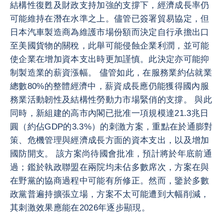
結構性復甦及財政支持加強的支撐下，經濟成長率仍
可能維持在潛在水準之上。儘管已簽署貿易協定，但
日本汽車製造商為維護市場份額而決定自行承擔出口
至美國貨物的關稅，此舉可能侵蝕企業利潤，並可能
使企業在增加資本支出時更加謹慎。此決定亦可能抑
制製造業的薪資漲幅。 儘管如此，在服務業約佔就業
總數80%的整體經濟中，薪資成長應仍能獲得國內服
務業活動韌性及結構性勞動力市場緊俏的支撐。 與此
同時，新組建的高市內閣已批准一項規模達21.3兆日
圓（約佔GDP的3.3%）的刺激方案，重點在於通膨對
策、危機管理與經濟成長方面的資本支出，以及增加
國防開支。 該方案尚待國會批准，預計將於年底前通
過；鑑於執政聯盟在兩院均未佔多數席次，方案在與
在野黨的協商過程中可能有所修正。然而，鑒於多數
政黨普遍持擴張立場，方案不太可能遭到大幅削減，
其刺激效果應能在2026年逐步顯現。