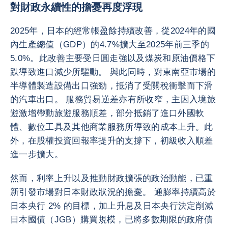
對財政永續性的擔憂再度浮現
2025年，日本的經常帳盈餘持續改善，從2024年的國
內生產總值（GDP）的4.7%擴大至2025年前三季的
5.0%。此改善主要受日圓走強以及煤炭和原油價格下
跌導致進口減少所驅動。 與此同時，對東南亞市場的
半導體製造設備出口強勁，抵消了受關稅衝擊而下滑
的汽車出口。 服務貿易逆差亦有所收窄，主因入境旅
遊激增帶動旅遊服務順差，部分抵銷了進口外國軟
體、數位工具及其他商業服務所導致的成本上升。此
外，在股權投資回報率提升的支撐下，初級收入順差
進一步擴大。
然而，利率上升以及推動財政擴張的政治動能，已重
新引發市場對日本財政狀況的擔憂。 通膨率持續高於
日本央行 2% 的目標，加上升息及日本央行決定削減
日本國債（JGB）購買規模，已將多數期限的政府債