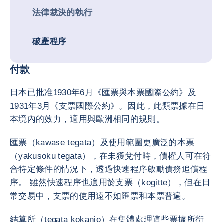
法律裁決的執行
破產程序
付款
日本已批准1930年6月《匯票與本票國際公約》及
1931年3月《支票國際公約》。因此，此類票據在日
本境內的效力，適用與歐洲相同的規則。
匯票（kawase tegata）及使用範圍更廣泛的本票
（yakusoku tegata），在未獲兌付時，債權人可在符
合特定條件的情況下，透過快速程序啟動債務追償程
序。 雖然快速程序也適用於支票（kogitte），但在日
常交易中，支票的使用遠不如匯票和本票普遍。
結算所（tegata kokanjo）在集體處理這些票據所衍