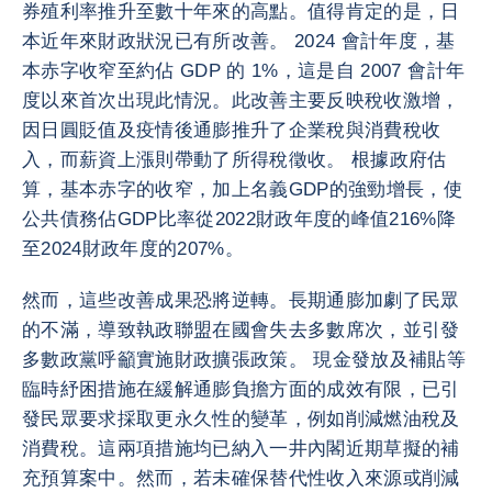
券殖利率推升至數十年來的高點。值得肯定的是，日
本近年來財政狀況已有所改善。 2024 會計年度，基
本赤字收窄至約佔 GDP 的 1%，這是自 2007 會計年
度以來首次出現此情況。此改善主要反映稅收激增，
因日圓貶值及疫情後通膨推升了企業稅與消費稅收
入，而薪資上漲則帶動了所得稅徵收。 根據政府估
算，基本赤字的收窄，加上名義GDP的強勁增長，使
公共債務佔GDP比率從2022財政年度的峰值216%降
至2024財政年度的207%。
然而，這些改善成果恐將逆轉。長期通膨加劇了民眾
的不滿，導致執政聯盟在國會失去多數席次，並引發
多數政黨呼籲實施財政擴張政策。 現金發放及補貼等
臨時紓困措施在緩解通膨負擔方面的成效有限，已引
發民眾要求採取更永久性的變革，例如削減燃油稅及
消費稅。這兩項措施均已納入一井內閣近期草擬的補
充預算案中。然而，若未確保替代性收入來源或削減