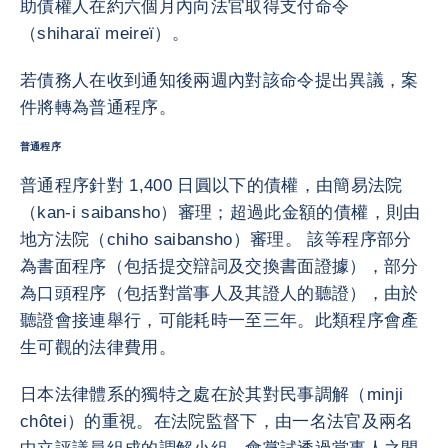
助債權人在約六個月內向法官取得支付命令
（shiharaï meireï）。
若債務人在收到通知後兩週內對該命令提出異議，案
件將轉為普通程序。
普通程序
普通程序針對 1,400 日圓以下的債權，由簡易法院
（kan-i saibansho）審理；超過此金額的債權，則由
地方法院（chiho saibansho）審理。 該等程序部分
為書面程序（包括提交辯詞及交換書面證據），部分
為口頭程序（包括對當事人及其證人的聽證），由於
聽證會接連舉行，可能耗時一至三年。此類程序會產
生可觀的法律費用。
日本法律體系的獨特之處在於其對民事調解（minji
chôtei）的重視。在法院監督下，由一名法官及兩名