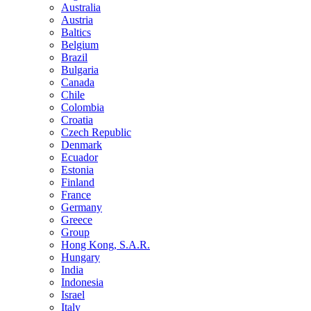
Australia
Austria
Baltics
Belgium
Brazil
Bulgaria
Canada
Chile
Colombia
Croatia
Czech Republic
Denmark
Ecuador
Estonia
Finland
France
Germany
Greece
Group
Hong Kong, S.A.R.
Hungary
India
Indonesia
Israel
Italy