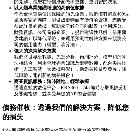
的見解，讓您在每個層面做出更佳、更明智的決策。
以人類專業知識增強的高價值數據
作為全球貿易信用保險的領先企業，我們擁有超過400位
風險專家的團隊，能做成獨特而有價值的資訊。您將受
益於詳盡的數據，幫助您了解公司的狀況（信用評分、
財務資訊、公司關係企業），提供建議性見解（信用額
度建議）以降低曝險，並運用預測性解決方案來預測公
司的信用能力（模型、演算法）。
強大的決策解決方案
我們將世界級數據、先進分析、預測評分、模型和演算
法相結合，利用全球專業知識及獨特數據，配合尖端技
術（人工智慧、大數據科學），助您掌控業務發展，降
低風險，開創新的增長機會！
商業資訊服務：隨時隨地，輕鬆掌握
透過直觀的數位平台 URBA360，24/7隨時存取風險分析
及關鍵指標，並享受無縫的API整合體驗。
債務催收：透過我們的解決方案，降低您
的損失
科法斯國際債務催收專注於高效且無壓力的債務回收。