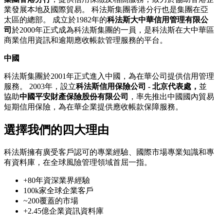
業發展本地及國際貿易。 科法斯集團香港分行也是集團在亞
太區的總部。 成立於1982年的
科法斯大中華信用管理有限公
司
於2000年正式成為科法斯集團的一員，是科法斯在大中華區
商業信用資訊和逾期應收帳款管理服務的平台。
中國
科法斯集團於2001年正式進入中國，為在華公司提供信用管理
服務。 2003年，設立
科法斯信用保險公司 - 北京代表處，
並
協助
中國平安財產保險股份有限公司
，率先推出中國國內貿易
短期信用保險，為在華企業提供應收帳款保障服務。
選擇我們的四大理由
科法斯擁有廣受客戶認可的專業經驗、國際市場專業知識和專
有資料庫，在全球風險管理領域首屈一指。
+80
年資深業界經驗
100k
家全球企業客戶
~200
覆蓋的市場
+2.45億
企業資訊資料庫