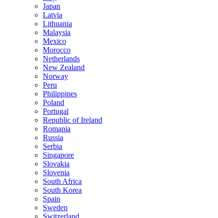
Japan
Latvia
Lithuania
Malaysia
Mexico
Morocco
Netherlands
New Zealand
Norway
Peru
Philippines
Poland
Portugal
Republic of Ireland
Romania
Russia
Serbia
Singapore
Slovakia
Slovenia
South Africa
South Korea
Spain
Sweden
Switzerland