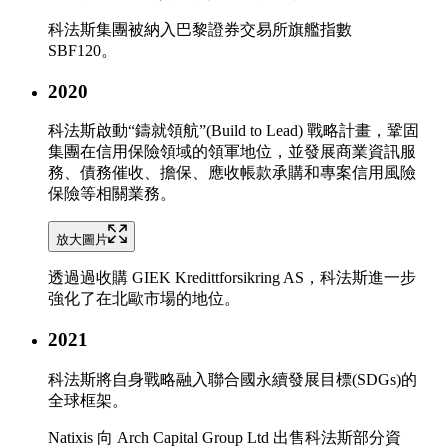
科法斯集團被納入巴黎證券交易所旗艦指數
SBF120。
2020
科法斯啟動“鑄就領航”(Build to Lead) 戰略計畫，鞏固
集團在信用保險領域的領軍地位，並發展商業資訊服
務、債務催收、擔保、應收帳款承購和專案信用風險
保險等相關業務。
放大圖片
透過過收購 GIEK Kredittforsikring AS，科法斯進一步
強化了在北歐市場的 地位。
2021
科法斯將自身戰略融入聯合國永續發展目標(SDGs)的
全球框架。
Natixis 向 Arch Capital Group Ltd 出售科法斯部分資