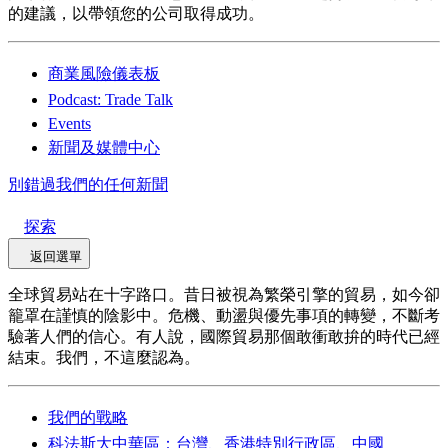
的建議，以帶領您的公司取得成功。
商業風險儀表板
Podcast: Trade Talk
Events
新聞及媒體中心
別錯過我們的任何新聞
探索
返回選單
全球貿易站在十字路口。昔日被視為繁榮引擎的貿易，如今卻
籠罩在謹慎的陰影中。危機、動盪與優先事項的轉變，不斷考
驗著人們的信心。有人說，國際貿易那個敢衝敢拚的時代已經
結束。我們，不這麼認為。
我們的戰略
科法斯大中華區：台灣、香港特別行政區、中國