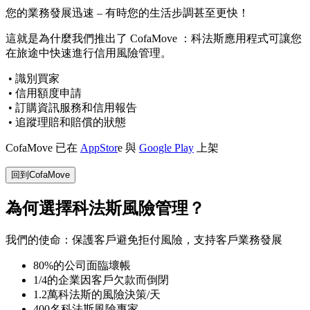
您的業務發展迅速 – 有時您的生活步調甚至更快！
這就是為什麼我們推出了 CofaMove ：科法斯應用程式可讓您
在旅途中快速進行信用風險管理。
• 識別買家
• 信用額度申請
• 訂購資訊服務和信用報告
• 追蹤理賠和賠償的狀態
CofaMove 已在
AppStor
e 與
Google Play
上架
回到CofaMove
為何選擇科法斯風險管理？
我們的使命：保護客戶避免拒付風險，支持客戶業務發展
80%
的公司面臨壞帳
1/4
的企業因客戶欠款而倒閉
1.2萬
科法斯的風險決策/天
400
名科法斯風險專家