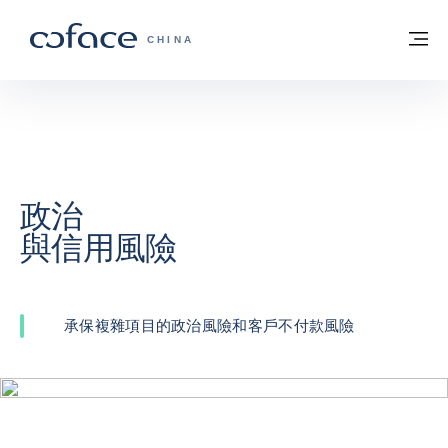
查看內容
返回首頁
選
科法斯：攜手共創安全貿易 - 首頁
CHINA
政治
與信用風險
承保複雜項目的政治風險和客戶不付款風險