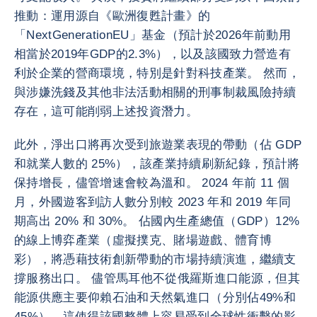
推動：運用源自《歐洲復甦計畫》的
「NextGenerationEU」基金（預計於2026年前動用
相當於2019年GDP的2.3%），以及該國致力營造有
利於企業的營商環境，特別是針對科技產業。 然而，
與涉嫌洗錢及其他非法活動相關的刑事制裁風險持續
存在，這可能削弱上述投資潛力。
此外，淨出口將再次受到旅遊業表現的帶動（佔 GDP
和就業人數的 25%），該產業持續刷新紀錄，預計將
保持增長，儘管增速會較為溫和。 2024 年前 11 個
月，外國遊客到訪人數分別較 2023 年和 2019 年同
期高出 20% 和 30%。 佔國內生產總值（GDP）12%
的線上博弈產業（虛擬撲克、賭場遊戲、體育博
彩），將憑藉技術創新帶動的市場持續演進，繼續支
撐服務出口。 儘管馬耳他不從俄羅斯進口能源，但其
能源供應主要仰賴石油和天然氣進口（分別佔49%和
45%），這使得該國整體上容易受到全球性衝擊的影