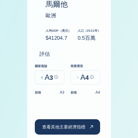
馬爾他
歐洲
人均GDP（美元）
人口（2021年）
$41204.7
0.5百萬
評估
國家風險
商業環境
A
A
3
Help
4
Help
A3
A4
前情
前情
查看其他主要經濟指標