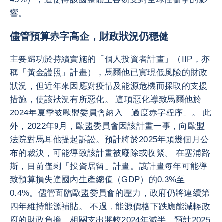
響。
儘管預算赤字高企，財政狀況仍穩健
主要歸功於持續實施的「個人投資者計畫」（IIP，亦
稱「黃金護照」計畫），馬爾他已實現低風險的財政
狀況，但近年來因應對疫情及能源危機而採取的支援
措施，使該狀況有所惡化。 這項惡化導致馬爾他於
2024年夏季被歐盟委員會納入「過度赤字程序」。 此
外，2022年9月，歐盟委員會因該計畫一事，向歐盟
法院對馬耳他提起訴訟。預計將於2025年頭幾個月公
布的裁決，可能導致該計畫被廢除或收緊。 在塞浦路
斯，目前僅剩「投資居留」計畫。該計畫每年可能導
致預算損失達國內生產總值（GDP）的0.3%至
0.4%。儘管面臨歐盟委員會的壓力，政府仍將連續第
四年維持能源補貼。 不過，能源價格下跌應能減輕政
府的財政負擔，相關支出將較2024年減半，預計2025