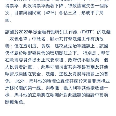
得票率，此次得票率顯著下降，導致該黨失去一個席
次，目前與國民黨（42%）各佔三席，形成平手局
面。
該國於2022年從金融行動特別工作組（FATF）的洗錢
「灰色名單」中除名，顯示其打擊洗錢工作有所改
善；但在透明度、貪腐、逃稅及法治等議題上，該國
仍將處於歐盟委員會的密切關注之下。 特別是，即使
在歐盟委員會提出正式要求後，政府仍不願放棄「個
人投資者計畫」，此舉可能損害其與布魯塞爾及其他
歐盟成員國在安全、洗錢、逃稅及貪腐等議題上的關
係。 此外，馬耳他的地理位置使其處於來自非洲和亞
洲移民潮的第一線。與希臘、義大利等其他接收國一
樣，馬耳他的立場將在歐洲針對此議題的辯論中扮演
關鍵角色。