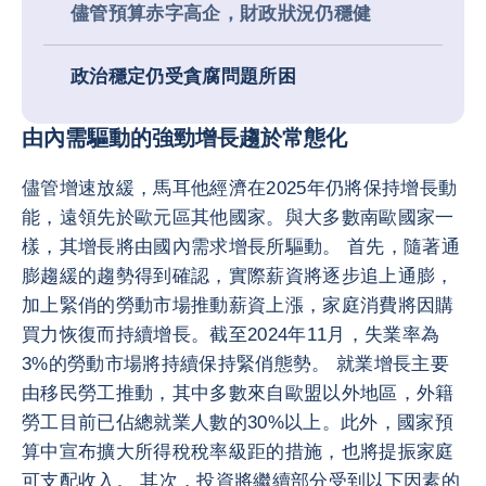
儘管預算赤字高企，財政狀況仍穩健
政治穩定仍受貪腐問題所困
由內需驅動的強勁增長趨於常態化
儘管增速放緩，馬耳他經濟在2025年仍將保持增長動
能，遠領先於歐元區其他國家。與大多數南歐國家一
樣，其增長將由國內需求增長所驅動。 首先，隨著通
膨趨緩的趨勢得到確認，實際薪資將逐步追上通膨，
加上緊俏的勞動市場推動薪資上漲，家庭消費將因購
買力恢復而持續增長。截至2024年11月，失業率為
3%的勞動市場將持續保持緊俏態勢。 就業增長主要
由移民勞工推動，其中多數來自歐盟以外地區，外籍
勞工目前已佔總就業人數的30%以上。此外，國家預
算中宣布擴大所得稅稅率級距的措施，也將提振家庭
可支配收入。 其次，投資將繼續部分受到以下因素的