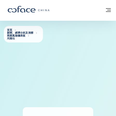
查看內容
返回首頁
選
科法斯：攜手共創安全貿易 - 首頁
CHINA
首頁
新聞、經濟分析及洞察
商業風險儀表板
馬爾他