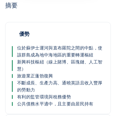
摘要
優勢
位於蘇伊士運河與直布羅陀之間的中點，使
該群島成為地中海地區的重要轉運樞紐
新興科技樞紐（線上賭博、區塊鏈、人工智
慧）
旅遊業正蓬勃復興
不斷成長、生產力高、通曉英語且收入豐厚
的勞動力
有利的監管環境與稅務優勢
公共債務水平適中，且主要由居民持有