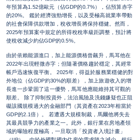
年預算為1.52億歐元（佔GDP的0.7%），佔預算赤字
的20%。 鑑於經濟強勁增長，以及受極高就業率帶動
的社會保障供款增加，稅收增長將保持穩健。然而，
2025年預算案中規定的所得稅稅率級距調整，預計將
使稅收減少約佔GDP的0.5%。
由於依賴能源進口，加上能源價格曾飆升，馬耳他在
2022年出現輕微赤字；但隨著價格趨於穩定，其經常
帳戶迅速恢復平衡。 2025年，得益於服務業穩健的對
外地位（佔GDP約30%的順差），加上旅遊收入的增
長進一步鞏固了這一優勢，馬耳他應能維持其可觀的
順差。 除了抑制投資外，法治風險及洗錢嫌疑也正阻
礙該國規模過大的金融部門（其資產在2023年相當於
GDP的2.1倍）。 若遭遇大規模制裁，馬爾他將失去
其最具競爭力的產業之一。此外，銀行業在房地產領
域的曝險程度極高，一旦取消「投資者入境計畫」
（IIP），由於外國對國內住房的需求隨之減少，銀行