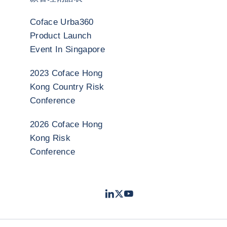
Coface Urba360
Product Launch
Event In Singapore
2023 Coface Hong
Kong Country Risk
Conference
2026 Coface Hong
Kong Risk
Conference
LinkedIn
Twitter
Youtube
- 科法斯
- 科法斯
- 科法斯