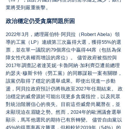
業將受到嚴重衝擊。
政治穩定仍受貪腐問題所困
2022年3月，總理羅伯特·阿貝拉（Robert Abela）領
導的工黨（LP）連續第三次贏得大選，獲得55%的選
票，並在單一議院的79個席位中贏得44席（包括為保
障女性代表權而增設的席位）。 儘管政府被指控與
2017年調查記者達芙妮·卡魯阿納·加利齊亞遭前總理
約瑟夫·穆斯卡特（勞工黨）的同夥謀殺一案有關聯，
該黨仍取得了穩定的選舉成果。即使出現進一步動
盪，阿貝拉政府預計仍將執政至2027年任期結束。 政
治穩定的威脅源於可能出現更多貪腐指控，以及民眾
對統治階層信心的喪失。目前這些威脅尚屬潛在，並
未顯現迫在眉睫之勢。然而，2024年的歐洲議會選舉
顯示，馬耳他選民的期待已有所轉變。 儘管自由黨以
45%的得票率再次勝選，但相較於2019年（54%）的