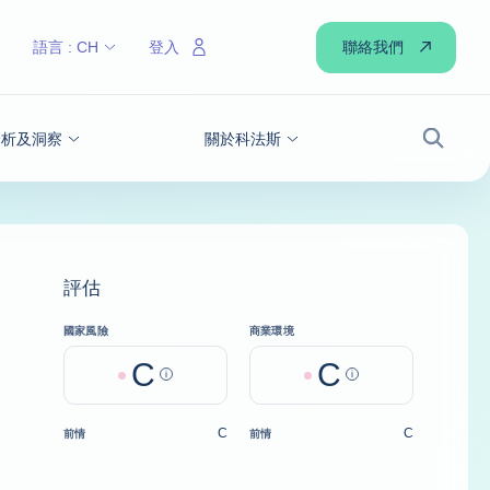
聯絡我們
語言 :
CH
登入
分析及洞察
關於科法斯
搜尋
評估
國家風險
商業環境
C
C
Help
Help
C
C
前情
前情