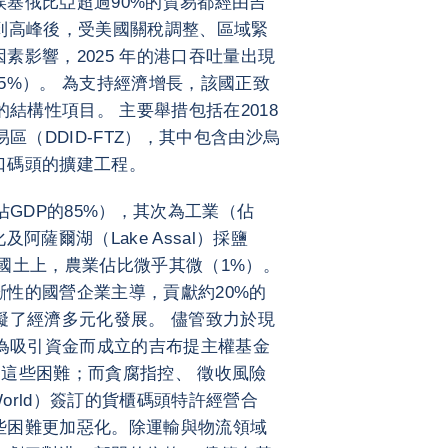
塞俄比亞超過90%的貿易都經由吉
年達到高峰後，受美國關稅調整、區域緊
素影響，2025 年的港口吞吐量出現
.5%）。 為支持經濟增長，該國正致
的結構性項目。 主要舉措包括在2018
區（DDID-FTZ），其中包含由沙烏
口碼頭的擴建工程。
佔GDP的85%），其次為工業（佔
阿薩爾湖（Lake Assal）採鹽
國土上，農業佔比微乎其微（1%）。
性的國營企業主導，貢獻約20%的
礙了經濟多元化發展。 儘管致力於現
年為吸引資金而成立的吉布提主權基金
顯了這些困難；而貪腐指控、 徵收風險
World）簽訂的貨櫃碼頭特許經營合
些困難更加惡化。除運輸與物流領域