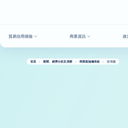
查看內容
貿易信用保險
商業資訊
政
首頁
新聞、經濟分析及洞察
商業風險儀表板
吉布提