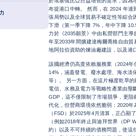
於埃塞俄比亞日益增長的需求，因為埃
布提港口中轉。 然而，在 2024 
力
張局勢以及全球貿易不確定性等綜合因
下滑（第一季下降 7%，年中下降 10
力於《2035願景》中由私營部門主導
年至2033年間擴建達梅爾喬格自由貿易
地阿拉伯資助的煉油廠建設，以及港
該國經濟仍高度依賴服務業（2024年
14%，涵蓋發電、廢水處理、海水淡化及
等）。 另一方面，在這片極度乾旱的
電信、水務及電力等戰略性產業由壟斷
GDP，這不僅限制了市場競爭，更阻
代化，但營商環境依然脆弱：2020
（FSD）於2025年4月清算，正凸
（例如2018年終止與迪拜世界（DP 
約）以及不可持續的債務問題，使這