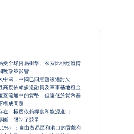
易受全球貿易衝擊、衣索比亞經濟情
關稅政策影響
欠中國，中國已同意暫緩追討欠
且高度依賴多邊融資及軍事基地租金
覆蓋流通中的貨幣，但遠低於貨幣基
下構成問題
存在：極度依賴糧食和能源進口
壟斷，限制了競爭
11%）：自由貿易區和港口的貢獻有