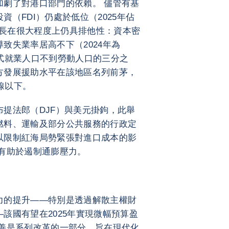
加劇了對港口部門的依賴。 儘管有基
（FDI）仍處於低位（2025年佔
濟增長在很大程度上仍具排他性：資本密
致失業率居高不下（2024年為
 正式就業人口不到勞動人口的三分之
方發展援助水平在該地區名列前茅，
困線以下。
提法郎（DJF）與美元掛鉤，此舉
燃料、運輸及部分公共服務的行政定
以限制紅海局勢緊張對進口成本的影
有助於遏制通膨壓力。
力的提升——特別是透過解散主權財
該國有望在2025年實現微幅預算盈
改善是系列改革的一部分，旨在現代化