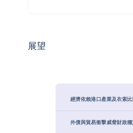
展望
經濟依賴港口產業及衣索比
外債與貿易衝擊威脅財政穩