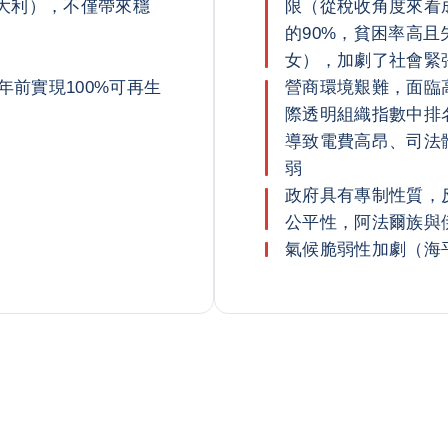
大利），不僅帶來穩
限（從稅收角度來看
的90%，貧困率高
女），加劇了社會緊
年前實現100%可再生
營商環境艱難，面臨
際透明組織指數中排
導致電費高昂、司法
弱
政府具有專制性質，
公平性，阿法爾族與
氣候脆弱性加劇（海