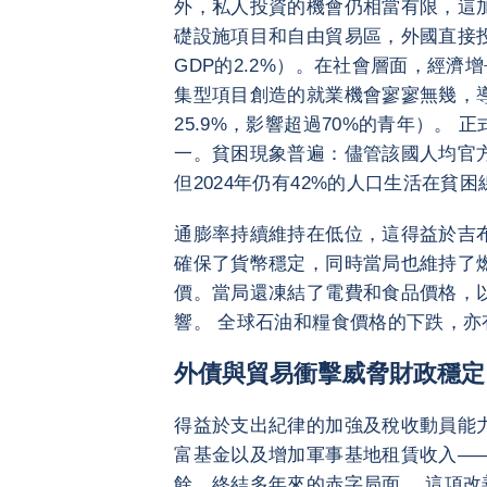
外，私人投資的機會仍相當有限，這
礎設施項目和自由貿易區，外國直接投資
GDP的2.2%）。在社會層面，經
集型項目創造的就業機會寥寥無幾，導
25.9%，影響超過70%的青年）。
一。貧困現象普遍：儘管該國人均官
但2024年仍有42%的人口生活在貧
通膨率持續維持在低位，這得益於吉布
確保了貨幣穩定，同時當局也維持了
價。當局還凍結了電費和食品價格，
響。 全球石油和糧食價格的下跌，亦
外債與貿易衝擊威脅財政穩定
得益於支出紀律的加強及稅收動員能
富基金以及增加軍事基地租賃收入——
餘，終結多年來的赤字局面。 這項