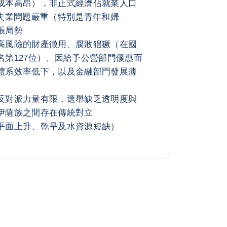
成本高昂），非正式經濟佔就業人口
且失業問題嚴重（特別是青年和婦
張局勢
高風險的財產徵用、腐敗猖獗（在國
名第127位）、因給予公營部門優惠而
體系效率低下，以及金融部門發展薄
反對派力量有限，選舉缺乏透明度與
伊薩族之間存在傳統對立
平面上升、乾旱及水資源短缺）