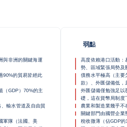
弱點
洲與非洲的關鍵海運
高度依賴港口活動：
勢、區域緊張局勢及
90%的貿易皆經此
債務水平極高（主要
款）、外匯儲備低，
（GDP）70%的主
外匯儲備僅勉強足以
礎，這在貨幣局制度
路、輸水管道及自由貿
農業和製造業幾乎不
關鍵部門由國營企業
國軍隊（法國、美
稅收微薄（佔GDP的