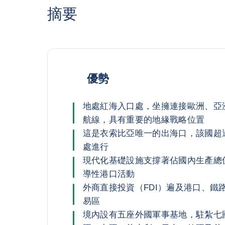
摘要
優勢
地處紅海入口處，坐擁連接歐洲、亞
航線，具有重要的地緣戰略位置
這是衣索比亞唯一的出海口，該國超過
處進行
現代化基礎設施支撐著佔國內生產總值
導性港口活動
外商直接投資（FDI）遍及港口、鐵
易區
境內設有五座外國軍事基地，駐紮七