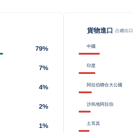
貨物進口
占總出口
中國
79%
印度
7%
阿拉伯聯合大公國
4%
沙烏地阿拉伯
2%
土耳其
1%