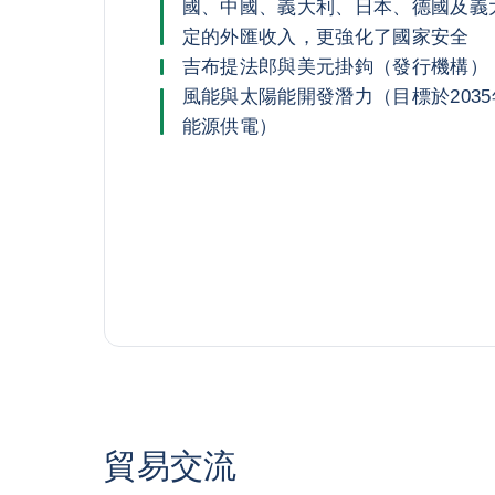
國、中國、義大利、日本、德國及義
定的外匯收入，更強化了國家安全
吉布提法郎與美元掛鉤（發行機構）
風能與太陽能開發潛力（目標於2035
能源供電）
貿易交流