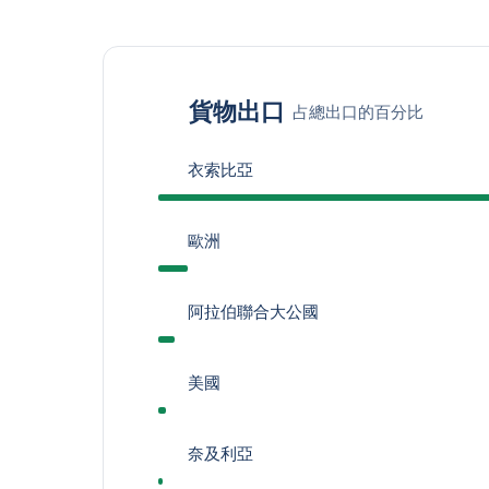
貨物出口
占總出口的百分比
衣索比亞
歐洲
阿拉伯聯合大公國
美國
奈及利亞