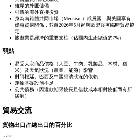
雄厚的外匯儲備
可觀的海外直接投資
身為南錐體共同市場（Mercosur）成員國，與美國享有
優惠貿易關係，並自2026年5月起與歐盟簽署臨時貿易協
定
旅遊業是經濟的重要支柱（佔國內生產總值的7%）
弱點
易受大宗商品價格（大豆、牛肉、乳製品、木材、稻
米）及天氣狀況（農業、能源）影響
對阿根廷、巴西及中國經濟狀況的依賴
運輸基礎設施不足
公共債務（因還款期限較長且借款成本相對較低而有所
緩解）
貿易交流
貨物出口
占總出口的百分比