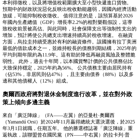
本利得徵稅，以及將增值稅範圍擴大至小型快遞進口貨物。
預期中的財政狀況惡化反映出稅收動能趨弱，因國內經濟活動
放緩，可能抑制稅收徵收。 值得注意的是，該預算基於2026
年國內生產總值（GDP）增長率2.2%的相對樂觀假設，這導
致稅收前景被高估。與此同時，社會保障支出等強制性支出的
增加，預計將使公共總支出增速持續高於稅收增速。 在融資
方面，烏拉圭持續受惠於有利的融資條件。該國擁有拉丁美洲
最低的借款成本之一，並維持較長的債務到期結構，2025年的
平均到期年限約為11.9年。這有助於降低再融資風險及整體脆
弱性。 此外，過去十年間，以本國貨幣計價的公共債務佔比
大致保持穩定，2025年約為56%。 公共債務主要由居民持有
（佔53%，非居民則佔47%），且主要由債券（88%）以及多
邊和其他債權人（12%）組成。
奧爾西政府將對退休金制度進行改革，並在對外政
策上傾向多邊主義
來自「廣泛陣線」（FA——左翼）的亞曼杜·奧爾西
（Yamandú Orsi）於2024年11月贏得總統大選決選後，於2025
年3月1日就職，任期五年。 他的勝選標誌著「廣泛陣線」重
返執政，該聯盟曾在國民黨（PN——中右翼）的拉卡列·普