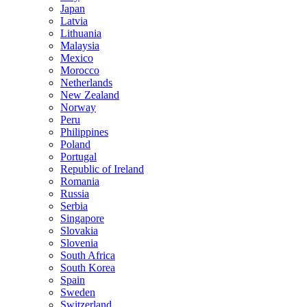
Japan
Latvia
Lithuania
Malaysia
Mexico
Morocco
Netherlands
New Zealand
Norway
Peru
Philippines
Poland
Portugal
Republic of Ireland
Romania
Russia
Serbia
Singapore
Slovakia
Slovenia
South Africa
South Korea
Spain
Sweden
Switzerland