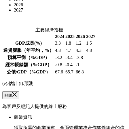
2026
2027
主要經濟指標
2024
2025
2026
2027
GDP成長
(%)
3.3
1.8
1.2
1.5
通貨膨脹
（年平均，%）
4.8
4.7
4.3
4.8
預算平衡
（%GDP）
-3.2
-3.4
-3.8
經常帳餘額
（%GDP）
-0.8
-0.4
-1
公債/GDP
（%GDP）
67.6
65.7
66.8
(e):估計 (f):預測
關閉
為客戶及經紀人提供的線上服務
商業資訊
獲取所需的商業洞察，全面管理業務合作夥伴組合的信