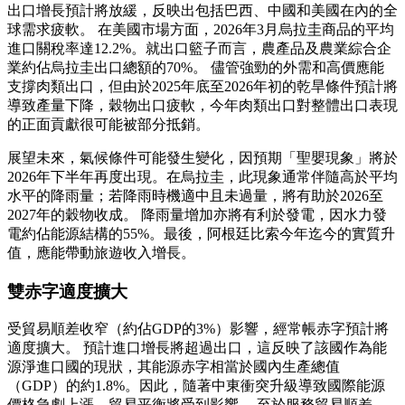
出口增長預計將放緩，反映出包括巴西、中國和美國在內的全
球需求疲軟。 在美國市場方面，2026年3月烏拉圭商品的平均
進口關稅率達12.2%。就出口籃子而言，農產品及農業綜合企
業約佔烏拉圭出口總額的70%。 儘管強勁的外需和高價應能
支撐肉類出口，但由於2025年底至2026年初的乾旱條件預計將
導致產量下降，穀物出口疲軟，今年肉類出口對整體出口表現
的正面貢獻很可能被部分抵銷。
展望未來，氣候條件可能發生變化，因預期「聖嬰現象」將於
2026年下半年再度出現。在烏拉圭，此現象通常伴隨高於平均
水平的降雨量；若降雨時機適中且未過量，將有助於2026至
2027年的穀物收成。 降雨量增加亦將有利於發電，因水力發
電約佔能源結構的55%。最後，阿根廷比索今年迄今的實質升
值，應能帶動旅遊收入增長。
雙赤字適度擴大
受貿易順差收窄（約佔GDP的3%）影響，經常帳赤字預計將
適度擴大。 預計進口增長將超過出口，這反映了該國作為能
源淨進口國的現狀，其能源赤字相當於國內生產總值
（GDP）的約1.8%。因此，隨著中東衝突升級導致國際能源
價格急劇上漲，貿易平衡將受到影響。 至於服務貿易順差