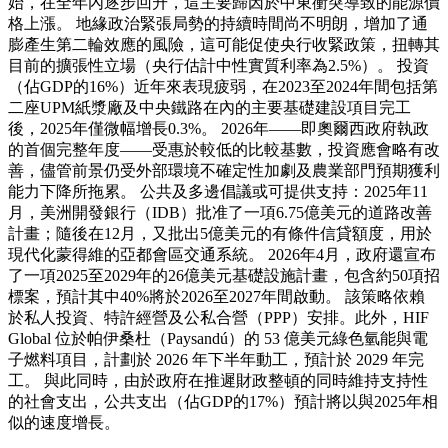
始，在全年內逐步回升，這主要歸因於中東衝突導致的能源價
格上漲。 地緣政治緊張局勢的持續時間尚不明朗，增加了通
膨產生第二輪效應的風險，這可能促使央行收緊政策，扭轉其
目前的擴張性立場（央行估計中性實質利率為2.5%）。 投資
（佔GDP的16%）近年來表現疲弱，在2023至2024年間包括第
二座UPM紙漿廠及中央鐵路在內的主要基礎建設項目完工
後，2025年僅微幅增長0.3%。 2026年——即奧爾西政府執政
的首個完整年度——受惠於較低的比較基數，投資應會略有改
善，儘管前景仍受外部環境不確定性加劇及農業部門預期獲利
能力下降所拖累。 公共及多邊倡議或可提供支持：2025年11
月，美洲開發銀行（IDB）批准了一項6.75億美元的道路改善
計畫；隨後在12月，又批出5億美元的有條件信貸額度，用於
現代化蒙得維的亞都會區交通系統。 2026年4月，政府還宣布
了一項2025至2029年的26億美元基礎設施計畫，包含約50項招
標案，預計其中40%將於2026至2027年間啟動。 該策略依賴
於私人投資、特許經營及公私合營（PPP）安排。此外，HIF
Global 位於帕伊桑杜（Paysandú）的 53 億美元綠色氫能與電
子燃料項目，計劃於 2026 年下半年動工，預計於 2029 年完
工。 與此同時，由於政府在推遲財政整頓的同時維持支持性
的社會支出，公共支出（佔GDP的17%）預計將以與2025年相
似的速度增長。