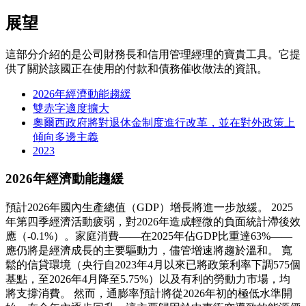
展望
這部分介紹的是公司財務長和信用管理經理的寶貴工具。它提
供了關於該國正在使用的付款和債務催收做法的資訊。
2026年經濟動能趨緩
雙赤字適度擴大
奧爾西政府將對退休金制度進行改革，並在對外政策上
傾向多邊主義
2023
2026年經濟動能趨緩
預計2026年國內生產總值（GDP）增長將進一步放緩。 2025
年第四季經濟活動疲弱，對2026年造成輕微的負面統計滯後效
應（-0.1%）。家庭消費——在2025年佔GDP比重達63%——
應仍將是經濟成長的主要驅動力，儘管增速將趨於溫和。 寬
鬆的信貸環境（央行自2023年4月以來已將政策利率下調575個
基點，至2026年4月降至5.75%）以及有利的勞動力市場，均
將支撐消費。 然而，通膨率預計將從2026年初的極低水準開