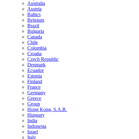
Australia
Austria
Baltics
Belgium
Brazil
Bulgaria
Canada
Chile
Colombia
Croatia
Czech Republic
Denmark
Ecuador
Estonia
Finland
France
Germany
Greece
Group
Hong Kong, S.A.R.
Hungary
India
Indonesia
Israel
Italy