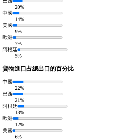
巴西
20%
中國
14%
美國
9%
歐洲
7%
阿根廷
5%
貨物進口
占總出口的百分比
中國
22%
巴西
21%
阿根廷
13%
歐洲
12%
美國
6%