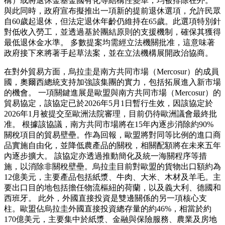
構）或將退休金基金國有化等結構性變革，均被排除在外。
與此同時，政府宣布擬推出一項新的提前退休選項，允許民眾
自60歲起退休，但法定退休年齡仍維持在65歲。此選項特別針
對低收入勞工，並透過基於團結原則的支援機制，確保其獲得
最低退休金水準。 多數提案均需經立法機關批准，這意味著
政府接下來將著手起草法案，並在立法機構展開政治協商。
在對外貿易方面，烏拉圭是南方共同市場（Mercosur）的成員
國，奧爾西總統支持加強該集團的實力，包括拓展進入新市場
的機會。 一項關鍵進展是歐盟與南方共同市場（Mercosur）的
貿易協定，該協定已於2026年5月1日暫行生效，因該協定於
2026年1月被提交至歐洲法院審理，目前仍待歐洲議會最終批
准。 根據該協議，南方共同市場將在15年內逐步消除約90%
關稅項目的貿易壁壘。作為回報，歐盟將對同等比例的進口商
品實施自由化，並降低農產品的關稅，相關配額將在未來五年
內逐步擴大。 該協定亦透過推動簡化及統一海關程序等措
施，以消除非關稅壁壘。烏拉圭目前對歐盟的貨物出口額約為
12億美元，主要產品包括紙漿、牛肉、大米、木材及羊毛。主
要出口目的地包括擔任物流樞紐的荷蘭，以及義大利、德國和
西班牙。 此外，外國直接投資是雙邊關係的另一項核心支
柱。歐盟佔烏拉圭外國直接投資總存量的約46%，相當於約
170億美元，主要集中於紙漿、金融與保險服務、農業及房地