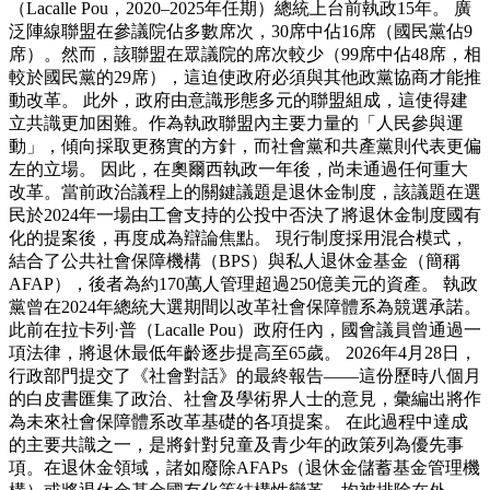
（Lacalle Pou，2020–2025年任期）總統上台前執政15年。 廣
泛陣線聯盟在參議院佔多數席次，30席中佔16席（國民黨佔9
席）。然而，該聯盟在眾議院的席次較少（99席中佔48席，相
較於國民黨的29席），這迫使政府必須與其他政黨協商才能推
動改革。 此外，政府由意識形態多元的聯盟組成，這使得建
立共識更加困難。作為執政聯盟內主要力量的「人民參與運
動」，傾向採取更務實的方針，而社會黨和共產黨則代表更偏
左的立場。 因此，在奧爾西執政一年後，尚未通過任何重大
改革。當前政治議程上的關鍵議題是退休金制度，該議題在選
民於2024年一場由工會支持的公投中否決了將退休金制度國有
化的提案後，再度成為辯論焦點。 現行制度採用混合模式，
結合了公共社會保障機構（BPS）與私人退休金基金（簡稱
AFAP），後者為約170萬人管理超過250億美元的資產。 執政
黨曾在2024年總統大選期間以改革社會保障體系為競選承諾。
此前在拉卡列·普（Lacalle Pou）政府任內，國會議員曾通過一
項法律，將退休最低年齡逐步提高至65歲。 2026年4月28日，
行政部門提交了《社會對話》的最終報告——這份歷時八個月
的白皮書匯集了政治、社會及學術界人士的意見，彙編出將作
為未來社會保障體系改革基礎的各項提案。 在此過程中達成
的主要共識之一，是將針對兒童及青少年的政策列為優先事
項。在退休金領域，諸如廢除AFAPs（退休金儲蓄基金管理機