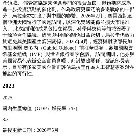
產領域。 儘管該協定未包含專門的投資章節，但預期將成為
進一步投資流動的催化劑。作為政府更廣泛的多邊戰略的一部
分，烏拉圭亦加強了與中國的聯繫。2026年2月，奧爾西對這
個亞洲大國進行了國是訪問，以深化雙邊關係並擴大市場准
入。 此次訪問的成果包括在貿易、科學與技術等領域簽署了
十餘項合作協議。儘管與中國的關係日益密切，烏拉圭仍致力
於避免與美國產生緊張關係。2026年4月，經濟與財政部長加
布里埃爾·奧多內（Gabriel Oddone）前往華盛頓，參加國際貨
幣基金組織（IMF）與世界銀行春季會議。 訪問期間，他亦與
美國貿易代表辦公室官員會晤，商討雙邊關係。據該部長表
示，目前有多家美國企業正評估烏拉圭作為人工智慧專案潛在
據點的可行性。
2023
2025
國內生產總值（GDP）增長率（%）
3.3
最後更新日期：2026年5月