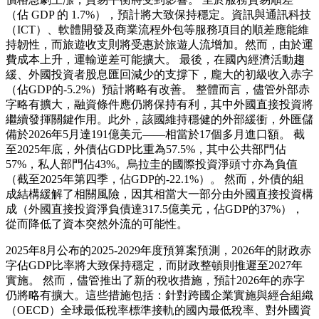
（佔 GDP 的 1.7%），預計將大致保持穩定。資訊與通訊科技
（ICT）、軟體開發及商業流程外包等服務項目的順差應能維
持韌性，而旅遊收支則將受惠於旅遊人流增加。然而，由於運
費成本上升，運輸逆差可能擴大。 最後，在國內經濟活動趨
緩、外國投資者股息匯回減少的支撐下，龐大的初級收入赤字
（佔GDP的-5.2%）預計將略有改善。 整體而言，儘管外部赤
字略有擴大，融資條件應仍將保持有利，其中外國直接投資將
繼續發揮關鍵作用。此外，該國維持穩健的外部緩衝，外匯儲
備於2026年5月達191億美元——相當於17個多月進口額。 截
至2025年底，外債佔GDP比重為57.5%，其中公共部門佔
57%，私人部門佔43%。烏拉圭的國際投資淨頭寸亦為負值
（截至2025年第四季，佔GDP的-22.1%）。 然而，外債的組
成結構緩解了相關風險，因其相當大一部分由外國直接投資構
成（外國直接投資淨負債達317.5億美元，佔GDP的37%），
從而降低了資本突然外流的可能性。
2025年8月公布的2025-2029年度預算案預測，2026年的財政赤
字佔GDP比率將大致保持穩定，而財政整頓則推遲至2027年
實施。 然而，儘管推出了新的稅收措施，預計2026年的赤字
仍將略有擴大。這些措施包括：針對跨國企業實施與經合組織
（OECD）全球最低稅率標準接軌的國內最低稅率、對外國資