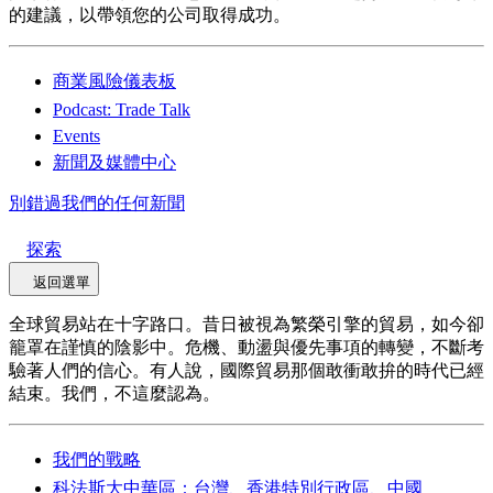
的建議，以帶領您的公司取得成功。
商業風險儀表板
Podcast: Trade Talk
Events
新聞及媒體中心
別錯過我們的任何新聞
探索
返回選單
全球貿易站在十字路口。昔日被視為繁榮引擎的貿易，如今卻
籠罩在謹慎的陰影中。危機、動盪與優先事項的轉變，不斷考
驗著人們的信心。有人說，國際貿易那個敢衝敢拚的時代已經
結束。我們，不這麼認為。
我們的戰略
科法斯大中華區：台灣、香港特別行政區、中國