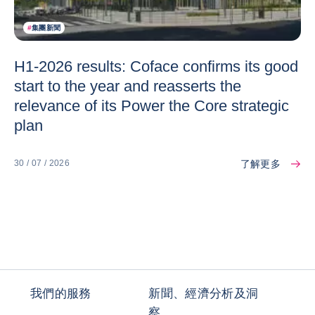
#
集團新聞
H1-2026 results: Coface confirms its good
start to the year and reasserts the
relevance of its Power the Core strategic
plan
了解更多
30 / 07 / 2026
我們的服務
新聞、經濟分析及洞
察