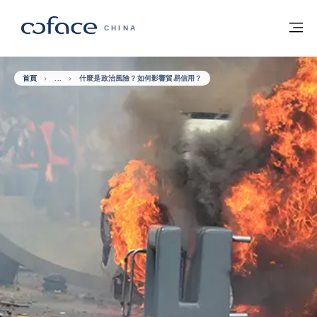
查看內容
返回首頁
選
科法斯：攜手共創安全貿易 - 首頁
CHINA
首頁
什麼是政治風險？如何影響貿易信用？