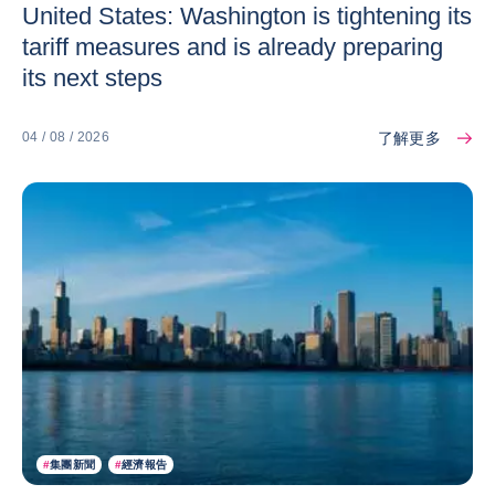
United States: Washington is tightening its
tariff measures and is already preparing
its next steps
了解更多
04 / 08 / 2026
#
集團新聞
#
經濟報告