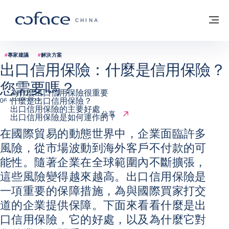
查看內容
返回首頁
選
科法斯：攜手共創安全貿易 - 首頁
CHINA
#
專家建議
#
解決方案
出口信用保險：什麼是信用保險？
您需要嗎？
為什麼出口信用保險很重要
什麼是出口信用保險？
06 / 03 / 2023
出口信用保險的主要好處
分享
出口信用保險是如何運作的？
在國際貿易的動態世界中，企業面臨許多
風險，從市場波動到海外客戶不付款的可
能性。隨著企業在全球範圍內不斷擴張，
這些風險變得越來越高。出口信用保險是
一項重要的保障措施，為與國際買家打交
道的企業提供保障。下面來看看什麼是出
口信用保險，它的好處，以及為什麼它對