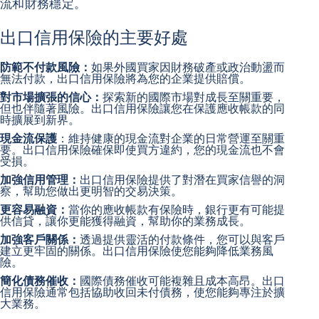
流和財務穩定。
出口信用保險的主要好處
防範不付款風險：
如果外國買家因財務破產或政治動盪而
無法付款，出口信用保險將為您的企業提供賠償。
對市場擴張的信心：
探索新的國際市場對成長至關重要，
但也伴隨著風險。出口信用保險讓您在保護應收帳款的同
時擴展到新界。
現金流保護
：維持健康的現金流對企業的日常營運至關重
要。出口信用保險確保即使買方違約，您的現金流也不會
受損。
加強信用管理：
出口信用保險提供了對潛在買家信譽的洞
察，幫助您做出更明智的交易決策。
更容易融資：
當你的應收帳款有保險時，銀行更有可能提
供信貸，讓你更能獲得融資，幫助你的業務成長。
加強客戶關係：
透過提供靈活的付款條件，您可以與客戶
建立更牢固的關係。出口信用保險使您能夠降低業務風
險。
簡化債務催收：
國際債務催收
可能複雜且成本高昂。出口
信用保險通常包括協助收回未付債務，使您能夠專注於擴
大業務。