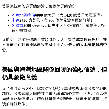
美國總統宣佈簽署總額近 2 萬億美元的協定：
沙烏地阿拉伯
6000
億美元（含 1420 億美元美國軍備）
卡達
2430
億美元（含 960 億美元波音巨額訂單）
阿聯酋
2000
億美元，係去年 3 月公佈的 1.4 萬億美元投
資計畫首期
除航空、能源等傳統工業領域外，人工智慧成為投資亮點，雙
方宣佈將在阿布達比建設美國本土之外
最大的人工智慧資料中
心
。
美國與海灣地區關係回暖的強烈信號，但
仍具象徵意義
除了高調宣言之外，此次訪問彰顯了華盛頓與海灣各國的戰略
趨同。各國領導人圍繞共同重大議題精心措辭：面對地區緊張
局勢強化防禦能力、確保關鍵供應鏈安全、構建更加連貫可持
續的能源政策。