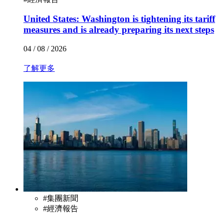
United States: Washington is tightening its tariff
measures and is already preparing its next steps
04 / 08 / 2026
了解更多
#
集團新聞
#
經濟報告