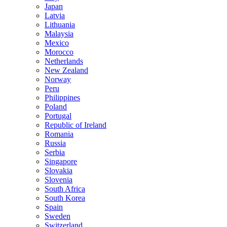
Japan
Latvia
Lithuania
Malaysia
Mexico
Morocco
Netherlands
New Zealand
Norway
Peru
Philippines
Poland
Portugal
Republic of Ireland
Romania
Russia
Serbia
Singapore
Slovakia
Slovenia
South Africa
South Korea
Spain
Sweden
Switzerland