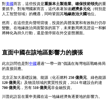
對
美國
而言，這些投資是
重振本土製造業、確保技術領先
的重
要抓手。對海灣國家而言，這代表著加速
經濟多元化
（特別是
人工智慧領域）的機遇，同時鞏固其
地緣政治大國
地位。
然而，在這些意向聲明背後，投資的具體落實和有效執行仍存
變數。在地緣政治局面緊張的當下，未來數周將見證這一和解
將轉化為持久行動，還是僅停留在外交姿態層面。
直面中國在該地區影響力的擴張
此次訪問也是對
中國
通過“一帶一路”倡議在海灣地區戰略佈局
的直接回應。
北京正加大基礎設施、能源（化石燃料
250 億美元
、綠色能源
120 億美元
）及物流領域的實質性投資，2024 年建設合約達
700 億美元
，另有
510 億美元
非金融投資。
川普此訪旨在重申美國在這一地緣經濟角逐要地的影響力。