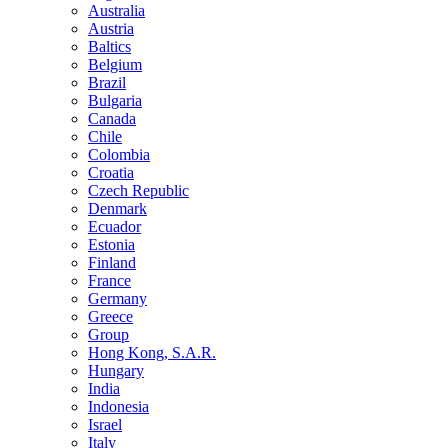
Australia
Austria
Baltics
Belgium
Brazil
Bulgaria
Canada
Chile
Colombia
Croatia
Czech Republic
Denmark
Ecuador
Estonia
Finland
France
Germany
Greece
Group
Hong Kong, S.A.R.
Hungary
India
Indonesia
Israel
Italy