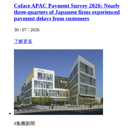
Coface APAC Payment Survey 2026: Nearly
three-quarters of Japanese firms experienced
payment delays from customers
30 / 07 / 2026
了解更多
#
集團新聞