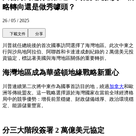
略轉向還是做秀噱頭？
26 / 05 / 2025
下載文件
分享
川普就任總統後的首次國事訪問選擇了海灣地區。此次中東之
行與沙烏地阿拉伯、阿聯酋和卡達達成創紀錄的 2 萬億美元投
資協定，標誌著美國與海灣地區關係的重要轉折。
海灣地區成為華盛頓地緣戰略新重心
川普連續第二次將中東作為國事首訪目的地，繞過
加拿大
和歐
洲等傳統盟友。這一戰略選擇源於海灣國家在當前全球經濟格
局中的競爭優勢：增長前景穩健、財政儲備雄厚、政治環境穩
定、能源儲量豐富。
分三大階段簽署 2 萬億美元協定