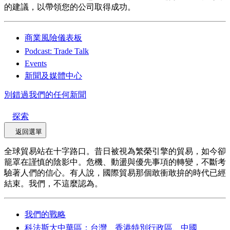
的建議，以帶領您的公司取得成功。
商業風險儀表板
Podcast: Trade Talk
Events
新聞及媒體中心
別錯過我們的任何新聞
探索
返回選單
全球貿易站在十字路口。昔日被視為繁榮引擎的貿易，如今卻
籠罩在謹慎的陰影中。危機、動盪與優先事項的轉變，不斷考
驗著人們的信心。有人說，國際貿易那個敢衝敢拚的時代已經
結束。我們，不這麼認為。
我們的戰略
科法斯大中華區：台灣、香港特別行政區、中國