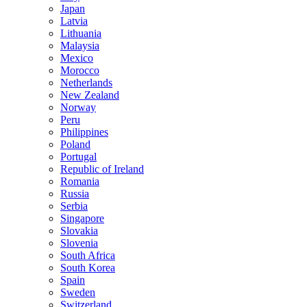
Japan
Latvia
Lithuania
Malaysia
Mexico
Morocco
Netherlands
New Zealand
Norway
Peru
Philippines
Poland
Portugal
Republic of Ireland
Romania
Russia
Serbia
Singapore
Slovakia
Slovenia
South Africa
South Korea
Spain
Sweden
Switzerland