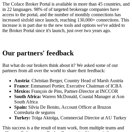
The Coface Broker Portal is available in more than 45 countries, and
in 22 languages. 98% of of targeted brokerage companies have
access to the portal, and the number of monthly connections has
increased sixfold since launch, reaching 130,000+ connections. This
increase is in part due to the new tools and options we've added to
the Broker Portal since it's launch, just over two years ago.
Our partners' feedback
But what do our brokers think about it? We asked some of our
partners from all over the world to share their feedback:
Austria
: Christian Berger, Country Head of Marsh Austria
France
: Emmanuel Portier, Executive Chairman of ICBA
Mexico:
François de Pins, Partner-Director at INCCOR
South Africa:
Warren McDonald, Coastal Manager at Aon
South Africa
Spain:
Silvia De Benito, Account Officer at Bruzon
Correduria de seguros
Turkey:
Tolga Aktolga, Commercial Director at AU Turkey
This success is a the result of team work, from multiple teams and