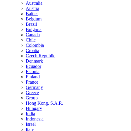
Australia
Austria
Baltics
Belgium
Brazil
Bulgaria
Canada
Chile
Colombia
Croatia
Czech Republic
Denmark
Ecuador
Estonia
Finland
France
Germany
Greece
Group
Hong Kong, S.A.R.
Hungary
India
Indonesia
Israel
Italy