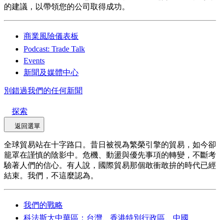
的建議，以帶領您的公司取得成功。
商業風險儀表板
Podcast: Trade Talk
Events
新聞及媒體中心
別錯過我們的任何新聞
探索
返回選單
全球貿易站在十字路口。昔日被視為繁榮引擎的貿易，如今卻
籠罩在謹慎的陰影中。危機、動盪與優先事項的轉變，不斷考
驗著人們的信心。有人說，國際貿易那個敢衝敢拚的時代已經
結束。我們，不這麼認為。
我們的戰略
科法斯大中華區：台灣、香港特別行政區、中國