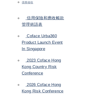
債務催收
信用保險和應收帳款
管理術語表
Coface Urba360
Product Launch Event
In Singapore
2023 Coface Hong
Kong Country Risk
Conference
2026 Coface Hong
Kong Risk Conference