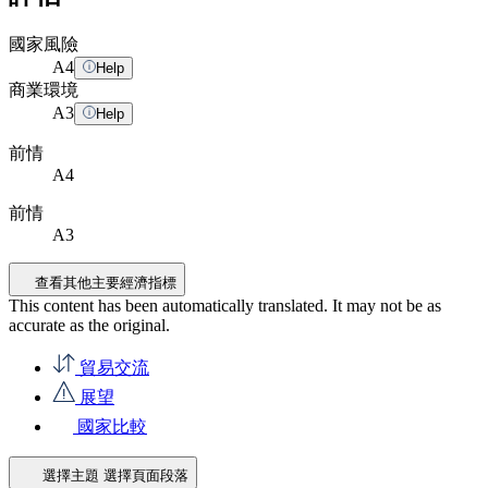
國家風險
A
4
Help
商業環境
A
3
Help
前情
A4
前情
A3
查看其他主要經濟指標
This content has been automatically translated. It may not be as
accurate as the
original
.
貿易交流
展望
國家比較
選擇主題
選擇頁面段落