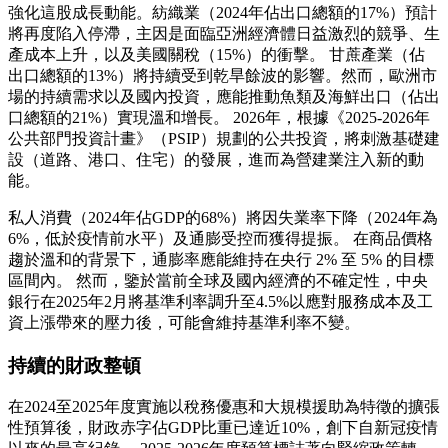
強化這股成長動能。紡織業（2024年佔出口總額的17%）預計
將再度陷入停滯，主因是面臨亞洲經濟體日益激烈的競爭、生
產成本上升，以及美國關稅（15%）的衝擊。 甘蔗產業（佔
出口總額的13%）將持續受到乾旱餘波的影響。然而，歐洲市
場的持續需求以及國內投資，應能推動魚類及海鮮出口（佔出
口總額的21%）實現溫和增長。 2026年，根據《2025-2026年
公共部門投資計畫》（PSIP）規劃的公共投資，將刺激基礎建
設（道路、港口、住宅）的發展，進而為營建業注入新的動
能。
私人消費（2024年佔GDP的68%）將因失業率下降（2024年為
6%，低於疫情前水平）及通膨受控而獲得提振。 在商品價格
趨於溫和的背景下，通膨率應能維持在央行 2% 至 5% 的目標
區間內。 然而，鑒於當前全球及國內經濟的不確定性，中央
銀行在2025年2月將基準利率調升至4.5%以應對服務成本及工
資上漲帶來的壓力後，可能會維持基準利率不變。
持續的財政整頓
在2024至2025年度實施以稅務優惠和大規模援助為特徵的擴張
性預算後，財政赤字佔GDP比重已達近10%，創下自新冠疫情