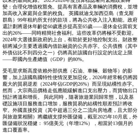
以來的最高紀錄。 2025-2026年度預算標誌著向緊縮政策轉
變：合理化增值稅豁免、提高有害產品及車輛的消費稅，並增
加高收入家庭與企業的稅負。 英國就迪戈加西亞島（查戈斯
群島）99年租約所支付的款項，將為公共收入注入動能。政府
還計劃將退休年齡從60歲逐步提高至65歲——退休金佔當前支
出的26%——同時精簡社會福利。這些改革仍將極不受歡迎。
2024年大選後新政府的上台，有助於更好地控制支出。財政整
頓將減少主要透過國內借款融資的公共赤字。公共債務（其中
外債佔比不到四分之一）仍將高於該國自行設定的法定上限
——即國內生產總值（GDP）的80%。
受毛里求斯高度依賴外部供應（石油、車輛、穀物等）的影
響，加上該國島國特性使情況更加惡化，2026年經常帳仍將因
龐大的貿易逆差（2024年佔GDP的26%）而呈現結構性赤字。
然而，大宗商品價格走低應能緩解進口支出壓力，而貨物出口
預計將溫和增長。 與此同時，隨著旅遊業回歸常態，以及基
礎設施項目服務進口增加，服務貿易的結構性順差預計將收
窄。外國直接投資（其中超過三分之二流向房地產，且大部分
與旅遊業相關）將繼續支撐外匯儲備，截至2025年10月底，外
匯儲備狀況穩健： 95億美元（年增12%），相當於13個月的
進口覆蓋率。