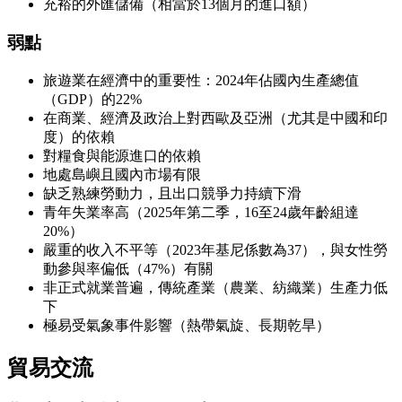
充裕的外匯儲備（相當於13個月的進口額）
弱點
旅遊業在經濟中的重要性：2024年佔國內生產總值
（GDP）的22%
在商業、經濟及政治上對西歐及亞洲（尤其是中國和印
度）的依賴
對糧食與能源進口的依賴
地處島嶼且國內市場有限
缺乏熟練勞動力，且出口競爭力持續下滑
青年失業率高（2025年第二季，16至24歲年齡組達
20%）
嚴重的收入不平等（2023年基尼係數為37），與女性勞
動參與率偏低（47%）有關
非正式就業普遍，傳統產業（農業、紡織業）生產力低
下
極易受氣象事件影響（熱帶氣旋、長期乾旱）
貿易交流