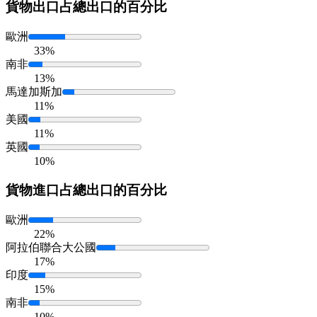
貨物出口
占總出口的百分比
歐洲
33%
南非
13%
馬達加斯加
11%
美國
11%
英國
10%
貨物進口
占總出口的百分比
歐洲
22%
阿拉伯聯合大公國
17%
印度
15%
南非
10%