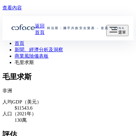
查看內容
返回
科法斯：攜手共創安全貿易 - 首頁
CHINA
首頁
選單
首頁
新聞、經濟分析及洞察
商業風險儀表板
毛里求斯
毛里求斯
非洲
人均GDP（美元）
$11543.6
人口（2021年）
130萬
評估