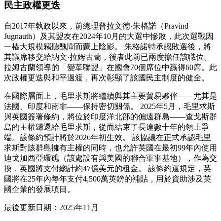
民主政權更迭
自2017年執政以來，前總理普拉文德·朱格諾（Pravind
Jugnauth）及其盟友在2024年10月的大選中慘敗，此次選戰因
一樁大規模竊聽醜聞而蒙上陰影。 朱格諾特承認敗選後，將
其議席移交給納文·拉姆古蘭，後者此前已兩度擔任該職位。
拉姆古蘭領導的「變革聯盟」在國會70個席位中贏得60席。此
次政權更迭與和平過渡，再次彰顯了該國民主制度的健全。
在國際層面上，毛里求斯將繼續與其主要貿易夥伴——尤其是
法國、印度和南非——保持密切關係。 2025年5月，毛里求斯
與英國簽署條約，將位於印度洋北部的偏遠群島——查戈斯群
島的主權歸還給毛里求斯，從而結束了長達數十年的領土爭
端。該條約預計將於2026年初生效。 該協議在正式承認毛里
求斯對該群島擁有主權的同時，也允許英國在最初99年內使用
迪戈加西亞環礁（該處設有與美國的聯合軍事基地），作為交
換，英國將支付總計約47億美元的租金。 該條約還規定，英
國將在25年內每年支付4,500萬英鎊的補貼，用於資助涉及英
國企業的發展項目。
最後更新日期：2025年11月