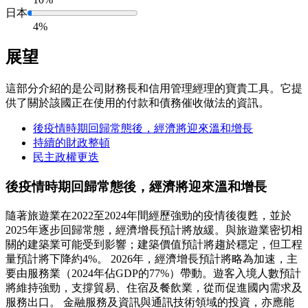
日本
4%
展望
這部分介紹的是公司財務長和信用管理經理的寶貴工具。它提
供了關於該國正在使用的付款和債務催收做法的資訊。
後疫情時期回歸常態後，經濟將迎來溫和增長
持續的財政整頓
民主政權更迭
後疫情時期回歸常態後，經濟將迎來溫和增長
隨著旅遊業在2022至2024年間經歷強勁的疫情後復甦，並於
2025年逐步回歸常態，經濟增長預計將放緩。與旅遊業密切相
關的建築業可能受到影響；建築價值預計將趨於穩定，但工程
量預計將下降約4%。 2026年，經濟增長預計將略為加速，主
要由服務業（2024年佔GDP的77%）帶動。遊客入境人數預計
將維持強勁，支撐貿易、住宿及餐飲業，從而促進國內需求及
服務出口。 金融服務及資訊與通訊技術領域的投資，亦應能