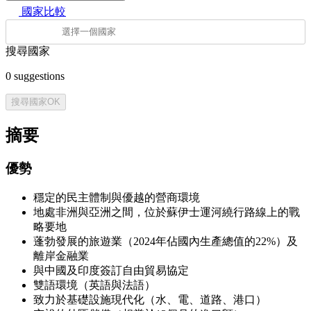
國家比較
搜尋國家
0
suggestions
搜尋國家
OK
摘要
優勢
穩定的民主體制與優越的營商環境
地處非洲與亞洲之間，位於蘇伊士運河繞行路線上的戰
略要地
蓬勃發展的旅遊業（2024年佔國內生產總值的22%）及
離岸金融業
與中國及印度簽訂自由貿易協定
雙語環境（英語與法語）
致力於基礎設施現代化（水、電、道路、港口）