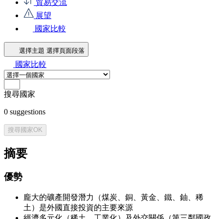
貿易交流
展望
國家比較
選擇主題
選擇頁面段落
國家比較
搜尋國家
0
suggestions
搜尋國家
OK
摘要
優勢
龐大的礦產開發潛力（煤炭、銅、黃金、鐵、鈾、稀
土）是外國直接投資的主要來源
經濟多元化（稀土、工業化）及外交關係（第三鄰國政