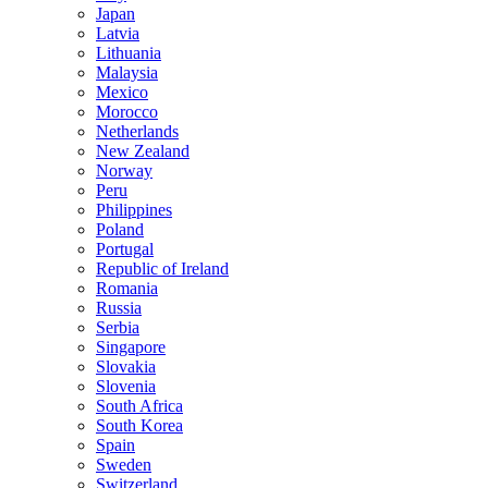
Japan
Latvia
Lithuania
Malaysia
Mexico
Morocco
Netherlands
New Zealand
Norway
Peru
Philippines
Poland
Portugal
Republic of Ireland
Romania
Russia
Serbia
Singapore
Slovakia
Slovenia
South Africa
South Korea
Spain
Sweden
Switzerland