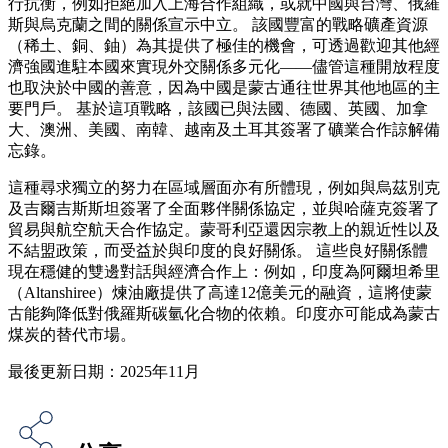
行抗衡，例如拒絕加入上海合作組織，或就中國與台灣、俄羅
斯與烏克蘭之間的關係宣示中立。 該國豐富的戰略礦產資源
（稀土、銅、鈾）為其提供了極佳的機會，可透過歡迎其他經
濟強國進駐本國來實現外交關係多元化——儘管這種開放程度
也取決於中國的善意，因為中國是蒙古通往世界其他地區的主
要門戶。 基於這項戰略，該國已與法國、德國、英國、加拿
大、澳洲、美國、南韓、越南及土耳其簽署了礦業合作諒解備
忘錄。
這種尋求獨立的努力在區域層面亦有所體現，例如與烏茲別克
及吉爾吉斯斯坦簽署了全面夥伴關係協定，並與哈薩克簽署了
貿易與航空航天合作協定。蒙哥利亞還因宗教上的親近性以及
不結盟政策，而受益於與印度的良好關係。 這些良好關係體
現在穩健的雙邊對話與經濟合作上：例如，印度為阿爾坦希里
（Altanshiree）煉油廠提供了高達12億美元的融資，這將使蒙
古能夠降低對俄羅斯碳氫化合物的依賴。印度亦可能成為蒙古
煤炭的替代市場。
最後更新日期：2025年11月