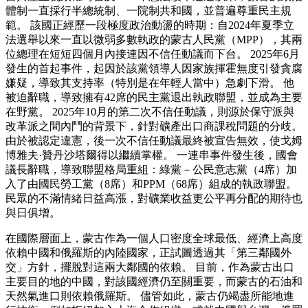
體制一直採行半總統制、一院制共和國，並普遍尊重民主規
範。 該國正經歷一段極度政治動盪的時期：自2024年夏季立
法選舉以來一直以微弱多數執政的蒙古人民黨（MPP），其兩
位總理在短短四個月內接連因不信任動議而下台。 2025年6月
發生的首起事件，起因於該黨領導人因家族揮霍無度引發貪腐
嫌疑，導致其支持率（特別是在年輕人當中）急劇下滑。 他
被迫辭職，導致擁有42席的民主黨退出執政聯盟，並成為主要
在野黨。 2025年10月的第二次不信任動議，則源於保守派與
改革派之間內鬥的背景下，針對礦產出口商課稅問題的分歧。
由於被認定違憲，後一次不信任動議最終被宣告無效，使戈姆
博雅夫·贊丹沙塔爾得以繼續掌權。 一連串事件發生後，國會
議長辭職，導致聯盟格局重組：綠黨－公民意志黨（4席）加
入了由國民勞工黨（8席）和PPM（68席）組成的執政聯盟。
民眾的不滿情緒日益高漲，對礦業收益更公平再分配的期待也
與日俱增。
在國際層面上，蒙古作為一個人口密度全球最低、經濟上高度
依賴中國和俄羅斯的內陸國家，正試圖透過其「第三鄰國外
交」方針，擺脫對這兩大鄰國的依賴。 目前，作為蒙古出口
主要目的地的中國，對該國經濟仍至關重要，而蒙古的石油和
天然氣進口則依賴俄羅斯。 儘管如此，蒙古仍竭盡所能地進