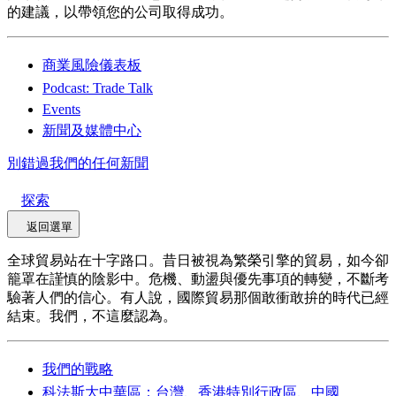
的建議，以帶領您的公司取得成功。
商業風險儀表板
Podcast: Trade Talk
Events
新聞及媒體中心
別錯過我們的任何新聞
探索
返回選單
全球貿易站在十字路口。昔日被視為繁榮引擎的貿易，如今卻
籠罩在謹慎的陰影中。危機、動盪與優先事項的轉變，不斷考
驗著人們的信心。有人說，國際貿易那個敢衝敢拚的時代已經
結束。我們，不這麼認為。
我們的戰略
科法斯大中華區：台灣、香港特別行政區、中國