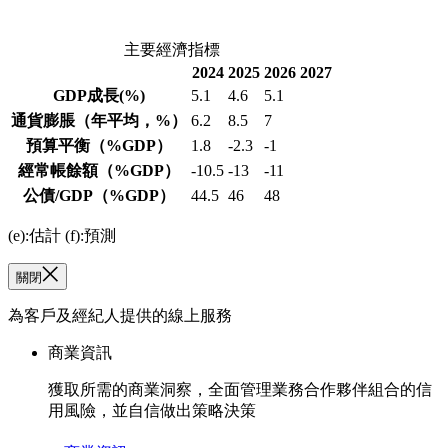
主要經濟指標
2024
2025
2026
2027
GDP成長
(%)
5.1
4.6
5.1
通貨膨脹
（年平均，%）
6.2
8.5
7
預算平衡
（%GDP）
1.8
-2.3
-1
經常帳餘額
（%GDP）
-10.5
-13
-11
公債/GDP
（%GDP）
44.5
46
48
(e):估計 (f):預測
關閉
為客戶及經紀人提供的線上服務
商業資訊
獲取所需的商業洞察，全面管理業務合作夥伴組合的信
用風險，並自信做出策略決策