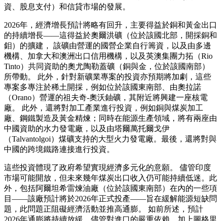
資、股息支付）和信貸市場的發展。
2026年，經濟增長預計將略有回升，主要得益於銅和黃金出口
的持續增長——這得益於奧爾洪礦（位於該國北部，開採銅和
鉬）的擴建， 該礦由營運的國營企業自行籌資，以及由多邊
機構、加拿大和澳洲出口信用機構，以及英澳集團力拓（Rio
Tinto）共同資助的奧尤陶勒蓋礦（銅與金，位於該國南部）
所帶動。 此外，針對新礦業專案的投資亦預期將加劇，這些
專案多專注於稀土開採，例如位於該國東南部、由奧拉諾
（Orano）營運的祖夫奇-奧沃鈾礦，其附近將興建一座核電
廠。 此外，還將對加工產業進行投資，例如銅與煤炭加工
廠、鋼鐵製造及黃金精煉；同時在能源生產領域，將有兩座由
中國資助的水力發電廠，以及由塔爾萬托爾戈伊
（Talvantolgoi）煤礦支持的大型火力發電廠。最後，還將對與
中國的跨境鐵路連接進行投資。
這些投資體現了政府希望實現經濟多元化的意願。 儘管印度
市場可能開放，但未來幾年煤炭出口收入仍可能持續低迷。此
外，包括阿爾坦希雷煉油廠（位於該國東南部）在內的一些項
目——該廠預計將於2026年正式投產——旨在緩解能源短缺問
題，此問題正阻礙經濟活動並推高通膨。 如前所述，預計
2026年通膨將持續放緩，儘管對進口的嚴重依賴，加上圖格里