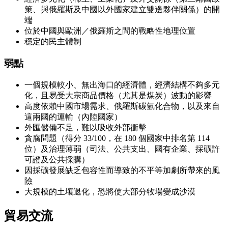
策、與俄羅斯及中國以外國家建立雙邊夥伴關係）的開
端
位於中國與歐洲／俄羅斯之間的戰略性地理位置
穩定的民主體制
弱點
一個規模較小、無出海口的經濟體，經濟結構不夠多元
化，且易受大宗商品價格（尤其是煤炭）波動的影響
高度依賴中國市場需求、俄羅斯碳氫化合物，以及來自
這兩國的運輸（內陸國家）
外匯儲備不足，難以吸收外部衝擊
貪腐問題（得分 33/100，在 180 個國家中排名第 114
位）及治理薄弱（司法、公共支出、國有企業、採礦許
可證及公共採購）
因採礦發展缺乏包容性而導致的不平等加劇所帶來的風
險
大規模的土壤退化，恐將使大部分牧場變成沙漠
貿易交流