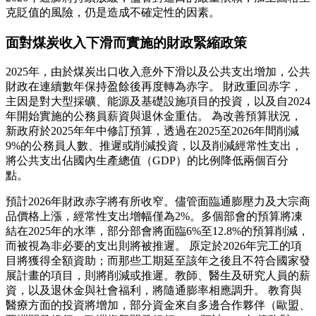
克貶值的風險，仍是造成不確定性的因素。
面對煤炭收入下滑而實施的財政緊縮政策
2025年，由於煤炭出口收入意外下滑以及公共支出增加，公共
財政在連續數年保持盈餘後再度轉為赤字。 財政重回赤字，
主因是對大型採礦、能源及基礎設施項目的投資，以及自2024
年開始實施的公務員薪資與退休金重估。 為改善預算狀況，
新政府於2025年年中修訂預算，透過在2025至2026年間削減
9%的公務員人數、推遲或削減投資，以及削減經常性支出，
將公共支出佔國內生產總值（GDP）的比例降低兩個百分
點。
預計2026年財政赤字將有所收窄。儘管面臨通膨壓力及大宗商
品價格上漲，經常性支出增幅僅為2%。多個部會的預算將凍
結在2025年的水準，部分部會將面臨6%至12.8%的預算削減，
而被視為非必要的支出則將被推遲。 原定於2026年完工的項
目將獲得全額資助；而那些工期延至該年之後且不符合國家發
展計畫的項目，則將削減或推遲。教師、醫生及研究人員的薪
資，以及退休金與社會福利，將隨通膨率相應調升。 教育與
醫療方面的投資將增加，部分資金來自多邊合作夥伴（歐盟、