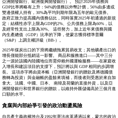
亞洲開發銀行、歐洲復興開發銀行）。 預計2026年債務與
GDP比率將略有上升：94%的債務以外幣計價，56%由多邊或
雙邊債權人持有，30%為平均到期年限為五年的歐元債券。
政府正致力提高國內債務佔比，同時落實2025年初通過的新規
定：結構性赤字上限為GDP的2%、公共債務上限為60%，以
及經常性支出上限為30%。 這些努力，加上近年來債務與國
內生產總值（GDP）比率的下降，使蒙古獲得標準普爾
（S&P）上調主權評級（BB-）。
2025年煤炭出口的下滑將繼續拖累貿易收支；其他礦產出口的
增長僅能部分抵銷這一影響。 商品和服務進口——其中三分
之一源於該國內陸國地位而需仰賴外國運輸服務——在家庭收
入增長和建設項目的支撐下，預計將以與 GDP 相同的步調增
長。 這項赤字將由資本帳（亞洲開發銀行的贈款及將德國債
務轉為投資）與金融帳的盈餘來填補，而後者則受惠於來自加
拿大、法國、中國、日本、 南韓及荷蘭的直接外資，以及亞
洲開發銀行和世界銀行的贈款，以維持外匯儲備高於三個月進
口額的水平。
貪腐與內部紛爭引發的政治動盪風險
自共產主義政權垮台及1992年憲法改革通過以來，蒙古的政治