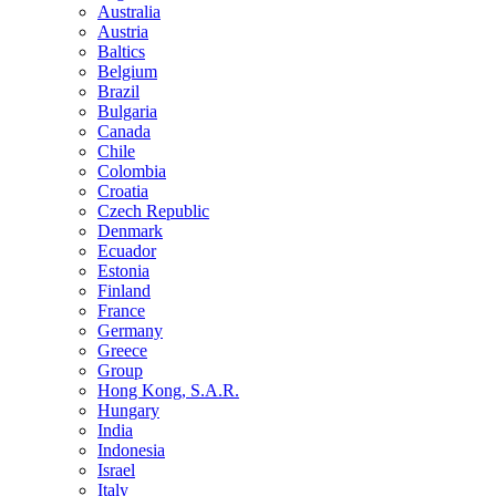
Australia
Austria
Baltics
Belgium
Brazil
Bulgaria
Canada
Chile
Colombia
Croatia
Czech Republic
Denmark
Ecuador
Estonia
Finland
France
Germany
Greece
Group
Hong Kong, S.A.R.
Hungary
India
Indonesia
Israel
Italy