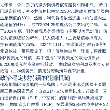
近年來，公共赤字的減少與債務償還趨勢相輔相成。 政府
已設定目標，將公共債務比率於2030-31財政年度降至國內
生產總值的50%。然而，利息負擔依然沉重（約佔國內生
產總值的4%），並在2024-25年度佔公共支出的21%。 截
至2024年底，對外債務及外幣債務（主要以美元計價）佔
公共債務總額的45%。私人債權人（主要是債券持有人）
持有總債務的75%。 2024年11月，在獲得渣打銀行3億美
元貸款後，當局實施了一項「債務換自然」計畫，藉此贖
回3億美元的外債，其中包括2.18億美元的歐元債券及
8,200萬美元的商業銀行貸款。 由此節省的利息及本金支付
款項（1.24億美元）將用於資助海洋保育計畫。
政治穩定與持續的犯罪問題
作為加勒比海腹地的一個島國，巴哈馬承認英國國王查爾
斯三世為國家元首；自2021年立法選舉以來，行政權一直
由進步自由黨（PLP，中左翼）的菲利普·戴維斯總理掌
握。 由於進步自由黨（PLP）在眾議院39個席位中佔有32