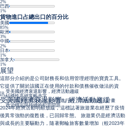
2%
巴西
1%
貨物進口
占總出口的百分比
美國
85%
歐洲
3%
中國
2%
日本
1%
加拿大
1%
展望
這部分介紹的是公司財務長和信用管理經理的寶貴工具。
它提供了關於該國正在使用的付款和債務催收做法的資
受美國經濟衰退影響，經濟活動趨緩
訊。
結構性高經常帳赤字
受美國經濟衰退影響，經濟活動趨緩
公共赤字改善及為海洋保育進行的「債務換自然」計畫
政治穩定與持續的犯罪問題
2024年經濟活動明顯放緩，這標誌著旅遊業在經歷了疫情
後異常強勁的復甦後，已回歸常態。 旅遊業仍是經濟活動
與成長的主要驅動力，隨著郵輪旅客數量增加（較2023年