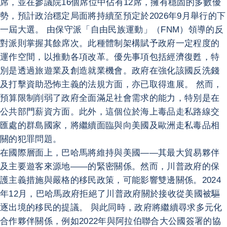
席，並在參議院16個席位中佔有12席，擁有穩固的多數優
勢，預計政治穩定局面將持續至預定於2026年9月舉行的下
一屆大選。 由保守派「自由民族運動」（FNM）領導的反
對派則掌握其餘席次。此種體制架構賦予政府一定程度的
運作空間，以推動各項改革。優先事項包括經濟復甦，特
別是透過旅遊業及創造就業機會。政府在強化該國反洗錢
及打擊資助恐怖主義的法規方面，亦已取得進展。 然而，
預算限制削弱了政府全面滿足社會需求的能力，特別是在
公共部門薪資方面。此外，這個位於海上毒品走私路線交
匯處的群島國家，將繼續面臨與向美國及歐洲走私毒品相
關的犯罪問題。
在國際層面上，巴哈馬將維持與美國——其最大貿易夥伴
及主要遊客來源地——的緊密關係。然而，川普政府的保
護主義措施與嚴格的移民政策，可能影響雙邊關係。2024
年12月，巴哈馬政府拒絕了川普政府關於接收從美國被驅
逐出境的移民的提議。 與此同時，政府將繼續尋求多元化
合作夥伴關係，例如2022年與阿拉伯聯合大公國簽署的協