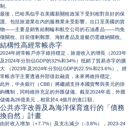
制。
最後，巴哈馬似乎在美國新關稅政策下受到相對良好的保
護。包括旅遊業在內的服務業未受影響。出口至美國的貨
物——主要是銷售給郵輪和航空公司的石油產品——均免
徵關稅。目前僅剩郵票、海鮮產品及遊艇仍需繳納關稅。
結構性高經常帳赤字
2024年經常帳戶赤字維持穩定，旅遊收入的增長（2023年
及2024年分別佔GDP的32%和34%）抵銷了貿易赤字的擴
大 （2023年及2024年分別佔GDP的22.5%和23.6%）。經
常帳赤字主要透過外部借款融資，未來將維持穩定。
此外，中央銀行（CBB）將繼續支持本國貨幣與美元的掛
鉤機制，同時維持充足的外匯儲備。截至2024年底，外匯
儲備為26億美元，相當於4.4個月的進口額。
公共赤字改善及為海洋保育進行的「債務
換自然」計畫
由於收入增加（+7.7%）及支出減少（-3.8%），2023-24