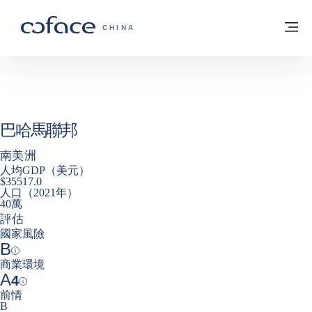
查看內容
返回首頁
選
科法斯：攜手共創安全貿易 - 首頁
CHINA
巴哈馬聯邦
南美洲
人均GDP（美元）
$35517.0
人口（2021年）
40萬
評估
國家風險
B
Help
商業環境
A
4
Help
前情
B