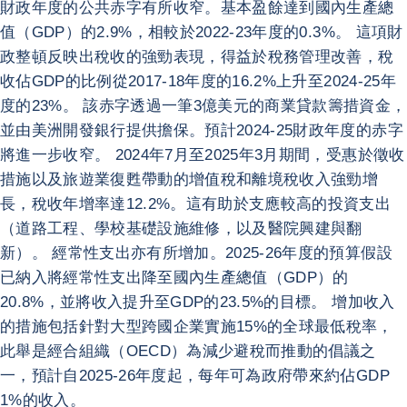
財政年度的公共赤字有所收窄。基本盈餘達到國內生產總
值（GDP）的2.9%，相較於2022-23年度的0.3%。 這項財
政整頓反映出稅收的強勁表現，得益於稅務管理改善，稅
收佔GDP的比例從2017-18年度的16.2%上升至2024-25年
度的23%。 該赤字透過一筆3億美元的商業貸款籌措資金，
並由美洲開發銀行提供擔保。預計2024-25財政年度的赤字
將進一步收窄。 2024年7月至2025年3月期間，受惠於徵收
措施以及旅遊業復甦帶動的增值稅和離境稅收入強勁增
長，稅收年增率達12.2%。這有助於支應較高的投資支出
（道路工程、學校基礎設施維修，以及醫院興建與翻
新）。 經常性支出亦有所增加。2025-26年度的預算假設
已納入將經常性支出降至國內生產總值（GDP）的
20.8%，並將收入提升至GDP的23.5%的目標。 增加收入
的措施包括針對大型跨國企業實施15%的全球最低稅率，
此舉是經合組織（OECD）為減少避稅而推動的倡議之
一，預計自2025-26年度起，每年可為政府帶來約佔GDP
1%的收入。