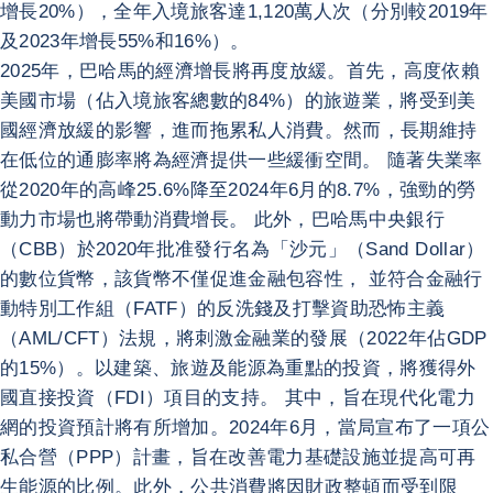
增長20%），全年入境旅客達1,120萬人次（分別較2019年
及2023年增長55%和16%）。
2025年，巴哈馬的經濟增長將再度放緩。首先，高度依賴
美國市場（佔入境旅客總數的84%）的旅遊業，將受到美
國經濟放緩的影響，進而拖累私人消費。然而，長期維持
在低位的通膨率將為經濟提供一些緩衝空間。 隨著失業率
從2020年的高峰25.6%降至2024年6月的8.7%，強勁的勞
動力市場也將帶動消費增長。 此外，巴哈馬中央銀行
（CBB）於2020年批准發行名為「沙元」（Sand Dollar）
的數位貨幣，該貨幣不僅促進金融包容性， 並符合金融行
動特別工作組（FATF）的反洗錢及打擊資助恐怖主義
（AML/CFT）法規，將刺激金融業的發展（2022年佔GDP
的15%）。以建築、旅遊及能源為重點的投資，將獲得外
國直接投資（FDI）項目的支持。 其中，旨在現代化電力
網的投資預計將有所增加。2024年6月，當局宣布了一項公
私合營（PPP）計畫，旨在改善電力基礎設施並提高可再
生能源的比例。此外，公共消費將因財政整頓而受到限