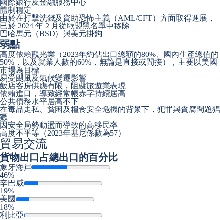
國際銀行及金融服務中心
體制穩定
由於在打擊洗錢及資助恐怖主義（AML/CFT）方面取得進展，
已於 2024 年 2 月從歐盟黑名單中移除
巴哈馬元（BSD）與美元掛鉤
弱點
高度依賴觀光業（2023年約佔出口總額的80%、國內生產總值的
50%，以及就業人數的60%，無論是直接或間接），主要以美國
市場為目標
易受颶風及氣候變遷影響
飯店客房供應有限，阻礙旅遊業表現
依賴進口，導致經常帳赤字持續居高
公共債務水平居高不下
在毒品走私、貧困及糧食安全危機的背景下，犯罪與貪腐問題猖
獗
因安全局勢動盪而導致的高移民率
高度不平等（2023年基尼係數為57）
貿易交流
貨物出口
占總出口的百分比
象牙海岸
46%
辛巴威
19%
美國
18%
利比亞