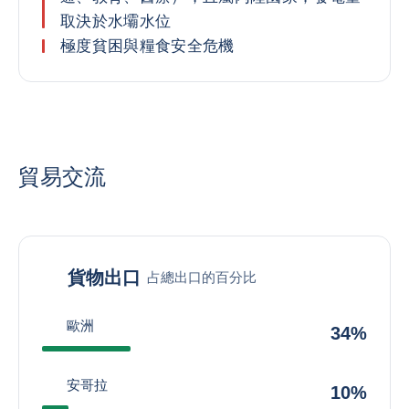
取決於水壩水位
極度貧困與糧食安全危機
貿易交流
貨物出口
占總出口的百分比
歐洲
34%
安哥拉
10%