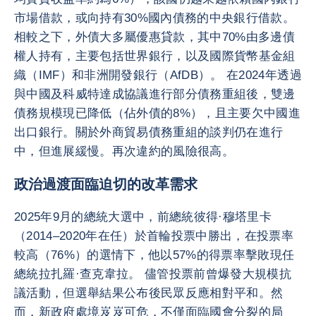
市場借款，或向持有30%國內債務的中央銀行借款。
相較之下，外債大多屬優惠貸款，其中70%由多邊債
權人持有，主要包括世界銀行，以及國際貨幣基金組
織（IMF）和非洲開發銀行（AfDB）。 在2024年透過
與中國及科威特達成協議進行部分債務重組後，雙邊
債務規模現已降低（佔外債的8%），且主要欠中國進
出口銀行。關於外商貿易債務重組的談判仍在進行
中，但進展緩慢。再次違約的風險很高。
政治過渡面臨迫切的改革需求
2025年9月的總統大選中，前總統彼得·穆塔里卡
（2014–2020年在任）於首輪投票中勝出，在投票率
較高（76%）的選情下，他以57%的得票率擊敗現任
總統拉扎羅·查克韋拉。 儘管投票前曾爆發大規模抗
議活動，但選舉結果公布後民眾反應相對平和。然
而，新政府處境岌岌可危，不僅面臨國會分裂的局