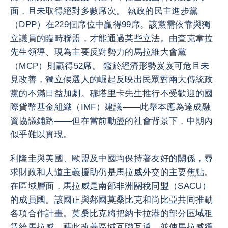
面，且未取得絕對多數席次。 執政的民主進步黨
（DPP）在229個席位中贏得99席。該黨需依靠與獨
立議員的臨時聯盟，才能通過某些立法。由查克韋拉
先生領導、現為主要反對勢力的馬拉維大會黨
（MCP）則贏得52席。 鑑於經濟形勢岌岌可危且未
見改善，獨立候選人的崛起反映出民眾對兩大傳統政
黨的不滿日益加劇。穆塔里卡先生推行不受歡迎的國
際貨幣基金組織（IMF）建議——此舉本應為達成融
資協議鋪路——但在當前動盪的社會背景下，中期內
似乎難以實現。
利隆圭與美國、歐盟及中國均保持著友好的關係，尋
求財政和人道主義援助仍是馬拉威外交的主要焦點。
在區域層面，馬拉威是南部非洲關稅同盟（SACU）
的成員國。該國正與鄰國莫桑比克和尚比亞共同推動
各項合作計畫。莫桑比克將把納卡拉港的部分區域租
賃給馬拉威，藉此改善區域互聯互通，並使馬拉威獲