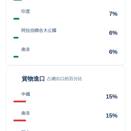
印度
7%
阿拉伯聯合大公國
6%
南非
6%
貨物進口
占總出口的百分比
中國
15%
南非
15%