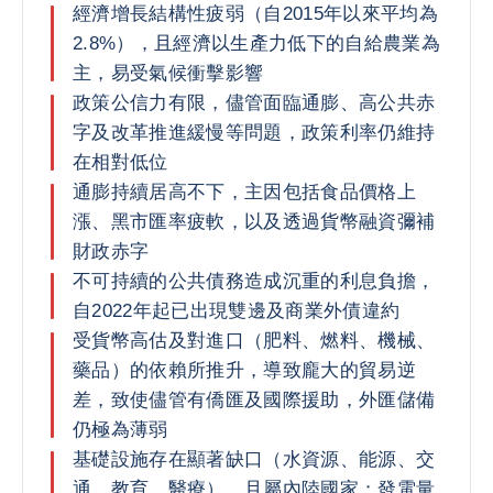
經濟增長結構性疲弱（自2015年以來平均為
2.8%），且經濟以生產力低下的自給農業為
主，易受氣候衝擊影響
政策公信力有限，儘管面臨通膨、高公共赤
字及改革推進緩慢等問題，政策利率仍維持
在相對低位
通膨持續居高不下，主因包括食品價格上
漲、黑市匯率疲軟，以及透過貨幣融資彌補
財政赤字
不可持續的公共債務造成沉重的利息負擔，
自2022年起已出現雙邊及商業外債違約
受貨幣高估及對進口（肥料、燃料、機械、
藥品）的依賴所推升，導致龐大的貿易逆
差，致使儘管有僑匯及國際援助，外匯儲備
仍極為薄弱
基礎設施存在顯著缺口（水資源、能源、交
通、教育、醫療），且屬內陸國家；發電量