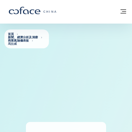
查看內容
返回首頁
選
科法斯：攜手共創安全貿易 - 首頁
CHINA
首頁
新聞、經濟分析及洞察
商業風險儀表板
馬拉威