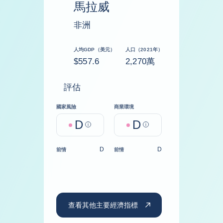
馬拉威
非洲
人均GDP（美元）
人口（2021年）
$557.6
2,270萬
評估
國家風險
商業環境
D
D
Help
Help
D
D
前情
前情
查看其他主要經濟指標