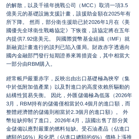
的解散，以及千禧年挑戰公司（MCC）取消一項3.5
億美元的基礎設施支援計畫，該援助金額在2025年有
所下降。 然而，部分衛生援助已於2026年1月在《美
國優先全球衛生戰略協定》下恢復，該協定將在五年
內提供7.92億美元。 與國際貨幣基金組織（IMF）就
新融資計畫進行的談判已陷入僵局。財政赤字透過向
國內金融部門發行短期證券來籌措資金，其中相當大
一部分由RBM購入。
經常帳戶嚴重赤字，反映出由出口基礎極為狹窄（集
中於低附加值產業）以及對進口的高度依賴所驅動的
結構性貿易失衡。 因此，外匯儲備極為低落（2026年
3月，RBM持有的儲備僅相當於0.4個月的進口額，而
整體經濟體的儲備則相當於2.3個月的進口額）。 外
幣短缺抑制了進口。2026年4月，該國出售了部分黃
金儲備以應對嚴重的燃料短缺。受石油產品（佔進口
總額的16%）和化肥（佔進口總額的6%）價格上漲推