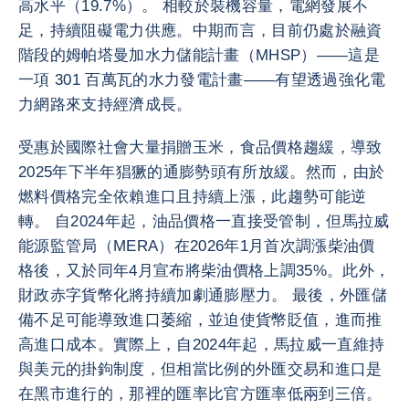
高水平（19.7%）。 相較於裝機容量，電網發展不
足，持續阻礙電力供應。中期而言，目前仍處於融資
階段的姆帕塔曼加水力儲能計畫（MHSP）——這是
一項 301 百萬瓦的水力發電計畫——有望透過強化電
力網路來支持經濟成長。
受惠於國際社會大量捐贈玉米，食品價格趨緩，導致
2025年下半年猖獗的通膨勢頭有所放緩。然而，由於
燃料價格完全依賴進口且持續上漲，此趨勢可能逆
轉。 自2024年起，油品價格一直接受管制，但馬拉威
能源監管局（MERA）在2026年1月首次調漲柴油價
格後，又於同年4月宣布將柴油價格上調35%。此外，
財政赤字貨幣化將持續加劇通膨壓力。 最後，外匯儲
備不足可能導致進口萎縮，並迫使貨幣貶值，進而推
高進口成本。實際上，自2024年起，馬拉威一直維持
與美元的掛鉤制度，但相當比例的外匯交易和進口是
在黑市進行的，那裡的匯率比官方匯率低兩到三倍。