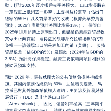
動，預計2026年經常帳戶赤字將擴大。 出口增長將在
一定程度上抵銷這一影響，主要得益於菸草（佔出口
總額的55%）以及前景看好的收成（根據菸草委員會
預測，2026年產量預計將同比增長13%）。 儘管自
2025年10月起禁止原礦出口，但礦業仍應能對貿易收
支做出正向貢獻，這得益於凱耶萊克拉礦場獲得的豁
免權——該礦場出口的是經加工的鈾（黃餅）。 服務
貿易逆差（佔GDP的5%）及匯款（2024年佔GDP的
3.8%）預計將保持穩定。融資主要依賴與項目相關的
援助及預算支持。
預計 2026 年，馬拉威龐大的公共債務負擔將持續增
加。其國內債務佔總額約 60%，且呈增長趨勢。 馬
拉威已對其外部商業債權人違約，主要涉及貿易與發
展銀行（TDB）及非洲進出口銀行
（Afreximbank）。 因此，儘管利率極高（三年期平
均實質收益率約為6%），該國仍越來越依賴國內銀行