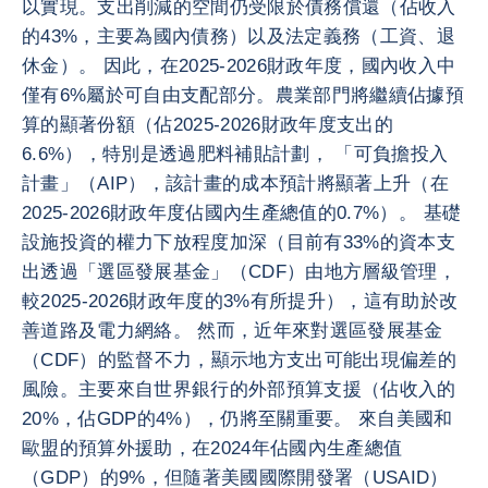
以實現。支出削減的空間仍受限於債務償還（佔收入
的43%，主要為國內債務）以及法定義務（工資、退
休金）。 因此，在2025-2026財政年度，國內收入中
僅有6%屬於可自由支配部分。農業部門將繼續佔據預
算的顯著份額（佔2025-2026財政年度支出的
6.6%），特別是透過肥料補貼計劃， 「可負擔投入
計畫」（AIP），該計畫的成本預計將顯著上升（在
2025-2026財政年度佔國內生產總值的0.7%）。 基礎
設施投資的權力下放程度加深（目前有33%的資本支
出透過「選區發展基金」（CDF）由地方層級管理，
較2025-2026財政年度的3%有所提升），這有助於改
善道路及電力網絡。 然而，近年來對選區發展基金
（CDF）的監督不力，顯示地方支出可能出現偏差的
風險。主要來自世界銀行的外部預算支援（佔收入的
20%，佔GDP的4%），仍將至關重要。 來自美國和
歐盟的預算外援助，在2024年佔國內生產總值
（GDP）的9%，但隨著美國國際開發署（USAID）