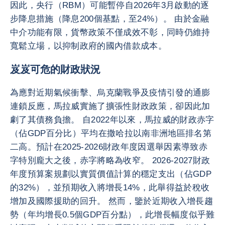
因此，央行（RBM）可能暫停自2026年3月啟動的逐
步降息措施（降息200個基點，至24%）。 由於金融
中介功能有限，貨幣政策不僅成效不彰，同時仍維持
寬鬆立場，以抑制政府的國內借款成本。
岌岌可危的財政狀況
為應對近期氣候衝擊、烏克蘭戰爭及疫情引發的通膨
連鎖反應，馬拉威實施了擴張性財政政策，卻因此加
劇了其債務負擔。 自2022年以來，馬拉威的財政赤字
（佔GDP百分比）平均在撒哈拉以南非洲地區排名第
二高。預計在2025-2026財政年度因選舉因素導致赤
字特別龐大之後，赤字將略為收窄。 2026-2027財政
年度預算案規劃以實質價值計算的穩定支出（佔GDP
的32%），並預期收入將增長14%，此舉得益於稅收
增加及國際援助的回升。 然而，鑒於近期收入增長趨
勢（年均增長0.5個GDP百分點），此增長幅度似乎難