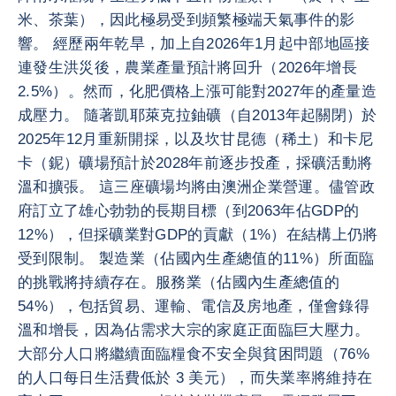
米、茶葉），因此極易受到頻繁極端天氣事件的影
響。 經歷兩年乾旱，加上自2026年1月起中部地區接
連發生洪災後，農業產量預計將回升（2026年增長
2.5%）。然而，化肥價格上漲可能對2027年的產量造
成壓力。 隨著凱耶萊克拉鈾礦（自2013年起關閉）於
2025年12月重新開採，以及坎甘昆德（稀土）和卡尼
卡（鈮）礦場預計於2028年前逐步投產，採礦活動將
溫和擴張。 這三座礦場均將由澳洲企業營運。儘管政
府訂立了雄心勃勃的長期目標（到2063年佔GDP的
12%），但採礦業對GDP的貢獻（1%）在結構上仍將
受到限制。 製造業（佔國內生產總值的11%）所面臨
的挑戰將持續存在。服務業（佔國內生產總值的
54%），包括貿易、運輸、電信及房地產，僅會錄得
溫和增長，因為佔需求大宗的家庭正面臨巨大壓力。
大部分人口將繼續面臨糧食不安全與貧困問題（76%
的人口每日生活費低於 3 美元），而失業率將維持在