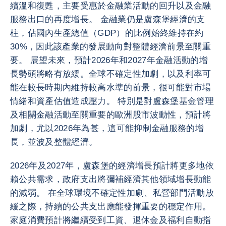
續溫和復甦，主要受惠於金融業活動的回升以及金融
服務出口的再度增長。 金融業仍是盧森堡經濟的支
柱，佔國內生產總值（GDP）的比例始終維持在約
30%，因此該產業的發展動向對整體經濟前景至關重
要。 展望未來，預計2026年和2027年金融活動的增
長勢頭將略有放緩。全球不確定性加劇，以及利率可
能在較長時期內維持較高水準的前景，很可能對市場
情緒和資產估值造成壓力。 特別是對盧森堡基金管理
及相關金融活動至關重要的歐洲股市波動性，預計將
加劇，尤以2026年為甚，這可能抑制金融服務的增
長，並波及整體經濟。
2026年及2027年，盧森堡的經濟增長預計將更多地依
賴公共需求，政府支出將彌補經濟其他領域增長動能
的減弱。 在全球環境不確定性加劇、私營部門活動放
緩之際，持續的公共支出應能發揮重要的穩定作用。
家庭消費預計將繼續受到工資、退休金及福利自動指