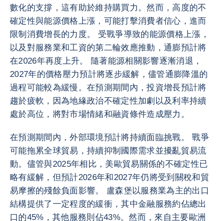
數化的支撐，這有助於維持購買力。然而，高度的不
確定性與能源價格上漲，可能打擊消費者信心，進而
限制消費增長的力度。 受戰爭導致的能源價格上漲，
以及對服務業和工資的第二輪效應推動，通膨預計將
在2026年再度上升。 隨著能源相關影響逐漸消退，
2027年的價格壓力預計將逐步緩解，儘管通膨降溫的
過程可能較為緩慢。在預測期間內，投資增長預計將
趨於疲軟，因為地緣政治不確定性加劇以及利率持續
處於高位，將對市場情緒和融資條件造成壓力。
在預測期間內，外部環境預計將持續面臨挑戰。 戰爭
可能拖累全球貿易，持續抑制國際需求並擾亂貿易流
動。儘管與2025年相比，美歐貿易關係的不確定性已
略有緩解，但預計2026年和2027年仍將受到關稅和貿
易摩擦的殘餘負面影響。 盧森堡以服務業為主的出口
結構提供了一定程度的緩衝，其中金融服務約佔總出
口的45%，其他服務則佔43%。然而，來自主要歐洲