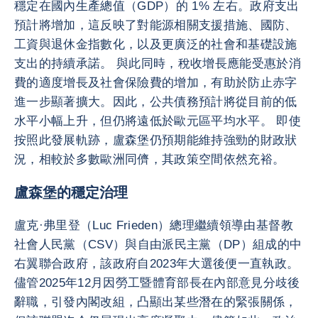
穩定在國內生產總值（GDP）的 1% 左右。政府支出
預計將增加，這反映了對能源相關支援措施、國防、
工資與退休金指數化，以及更廣泛的社會和基礎設施
支出的持續承諾。 與此同時，稅收增長應能受惠於消
費的適度增長及社會保險費的增加，有助於防止赤字
進一步顯著擴大。因此，公共債務預計將從目前的低
水平小幅上升，但仍將遠低於歐元區平均水平。 即使
按照此發展軌跡，盧森堡仍預期能維持強勁的財政狀
況，相較於多數歐洲同儕，其政策空間依然充裕。
盧森堡的穩定治理
盧克·弗里登（Luc Frieden）總理繼續領導由基督教
社會人民黨（CSV）與自由派民主黨（DP）組成的中
右翼聯合政府，該政府自2023年大選後便一直執政。
儘管2025年12月因勞工暨體育部長在內部意見分歧後
辭職，引發內閣改組，凸顯出某些潛在的緊張關係，