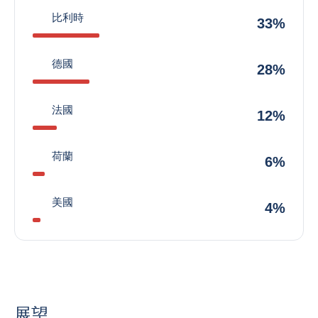
比利時
33%
德國
28%
法國
12%
荷蘭
6%
美國
4%
展望