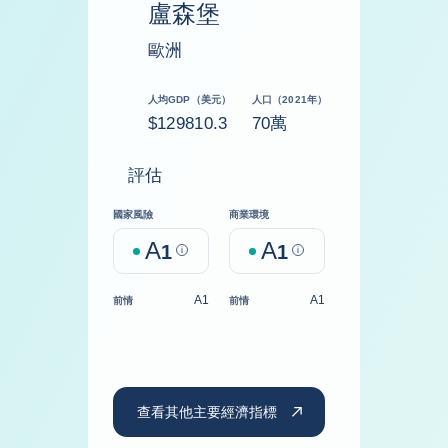
盧森堡
歐洲
人均GDP（美元）
人口（2021年）
$129810.3
70萬
評估
國家風險
商業環境
A
A
1
Help
1
Help
A1
A1
前情
前情
查看其他主要經濟指標