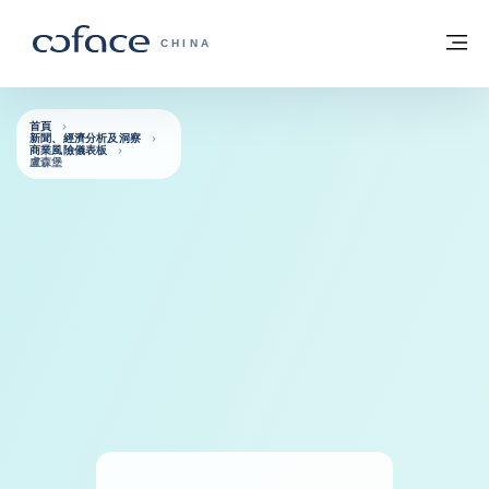
查看內容
返回首頁
選
科法斯：攜手共創安全貿易 - 首頁
CHINA
首頁
新聞、經濟分析及洞察
商業風險儀表板
盧森堡