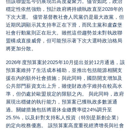
但該聯盟迄今仍展現出高度凝聚力。儘管如此，政治
穩定性依然強勁，預計政府將持續執政直至2028年的
下次大選。 儘管基督教社會人民黨仍是最大政黨，但
近期民調顯示其支持率正在下滑，而民主黨和盧森堡
社會行動黨則正在壯大。雖然這些趨勢並未對執政聯
盟構成直接威脅，但可能預示著下次大選時政治格局
將更加分散。
2026年度預算案於2025年10月提出並於12月通過，該
預算案維持了生活成本補助，並推出包括能源相關支
援在內的額外社會措施；與此同時，國防開支增加及
公共部門薪資支出上升，雖使財政赤字維持在較高水
準，但仍處於歐盟規定的限額之內。 與此同時，政府
展現出穩健的執行能力，預算案已獲執政多數派通
過。關鍵措施包括將退休金繳費率從24%調升至
25.5%，以及針對支持私人投資（特別是新創企業）
的定向稅務優惠。 該預算案高度重視經濟增長與社會