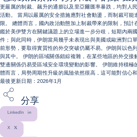
更嚴厲的制裁、飆升的通膨以及里亞爾匯率暴跌，均對人民生
活動。 當局以嚴厲的安全措施應對社會動盪，而制裁可能
限。 總體而言，國內政治動態加上制裁帶來的限制，預計
鑑於美伊雙方在關鍵議題上的立場進一步分歧，短期內兩國
件；與此同時，伊朗當局幾乎未表現出與美國或歐洲對口單
前形勢，要取得實質性的外交突破仍屬不易。伊朗與以色
與其中。 伊朗的區域關係錯綜複雜，在某些地區的外交接
雙邊關係仍易受區域安全環境變動的影響。 伊朗維持積極
體而言，局勢周期性升級的風險依然很高，這可能對信心
最後更新日期：2026年1月
分享
LinkedIn
X