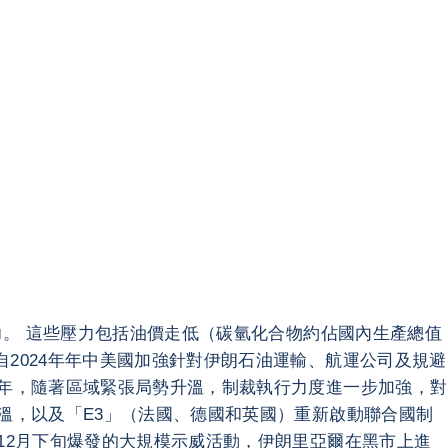
壓力。 這些壓力包括油價走低（碳氫化合物約佔國內生產總值
2024年年中美國加強針對伊朗石油運輸、航運公司及規避
5年，隨著區域緊張局勢升溫，制裁執行力度進一步加強，對
升溫，以及「E3」（法國、德國和英國）重新啟動聯合國制
12月下旬爆發的大規模示威活動，伊朗里亞爾在黑市上進