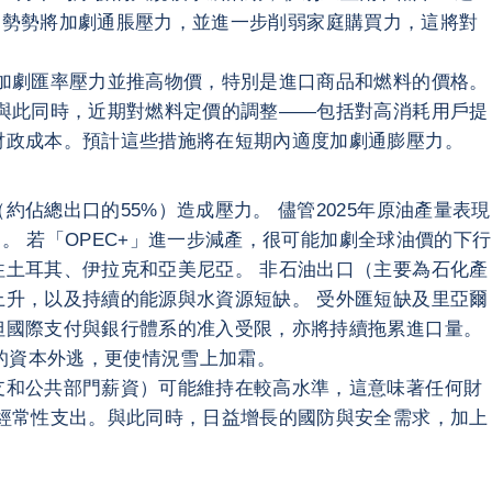
值的趨勢勢將加劇通脹壓力，並進一步削弱家庭購買力，這將對
加劇匯率壓力並推高物價，特別是進口商品和燃料的價格。
與此同時，近期對燃料定價的調整——包括對高消耗用戶提
財政成本。預計這些措施將在短期內適度加劇通膨壓力。
總出口的55%）造成壓力。 儘管2025年原油產量表現
。 若「OPEC+」進一步減產，很可能加劇全球油價的下行
土耳其、伊拉克和亞美尼亞。 非石油出口（主要為石化產
升，以及持續的能源與水資源短缺。 受外匯短缺及里亞爾
但國際支付與銀行體系的准入受限，亦將持續拖累進口量。
的資本外逃，更使情況雪上加霜。
支和公共部門薪資）可能維持在較高水準，這意味著任何財
經常性支出。與此同時，日益增長的國防與安全需求，加上