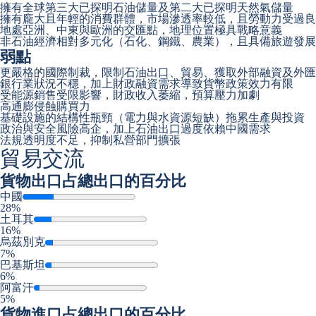
擁有全球第三大已探明石油儲量及第二大已探明天然氣儲量
擁有龐大且年輕的消費群體，市場滲透率較低，且勞動力受過良
地處亞洲、中東與歐洲的交匯點，地理位置極具戰略意義
非石油經濟相對多元化（石化、鋼鐵、農業），且具備旅遊發展
弱點
更嚴格的國際制裁，限制石油出口、貿易、獲取外部融資及外匯
銀行業狀況不穩，加上財政融資需求導致貨幣政策效力有限
受能源銷售受限影響，財政收入萎縮，預算壓力加劇
高通膨侵蝕購買力
基礎設施的結構性瓶頸（電力與水資源短缺）拖累生產與投資
政治與安全風險高企，加上石油出口過度依賴中國需求
法規透明度不足，抑制私營部門擴張
貿易交流
貨物出口
占總出口的百分比
中國
28%
土耳其
16%
烏茲別克
7%
巴基斯坦
6%
阿富汗
5%
貨物進口
占總出口的百分比