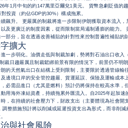
026年1月中旬的約147萬里亞爾兌1美元。 貨幣急劇貶
對投資（約佔GDP的30%）構成拖累。
續飆升。 更嚴厲的制裁將進一步限制伊朗獲取資本流入，
以及更廣泛的制度因素，從而限制當局遏制通膨的能力。 
的一部分，旨在透過改善補貼的針對性來控制普遍性補貼的
赤字擴大
一步弱化。油價走低與制裁加劇，勢將對石油出口收入（約佔
但在制裁日趨嚴厲且制裁鬆綁前景有限的情況下，前景仍不明朗
朗的天然氣出口在結構上受到限制，主要限於透過管線輸往
及邊境口岸的安全管控趨嚴、貨運延誤、保險及運輸成本上
力，必需品進口（尤其是燃料）預計仍將保持在較高水準，
動用海外凍結資產，持續拖累外匯流入。自2025年起加速
同時，在持續的社會壓力下，財政支出（主要體現為社會開
，調整措施預計將以削減或延遲投資支出為形式，而非削減
大。
政治與社會風險