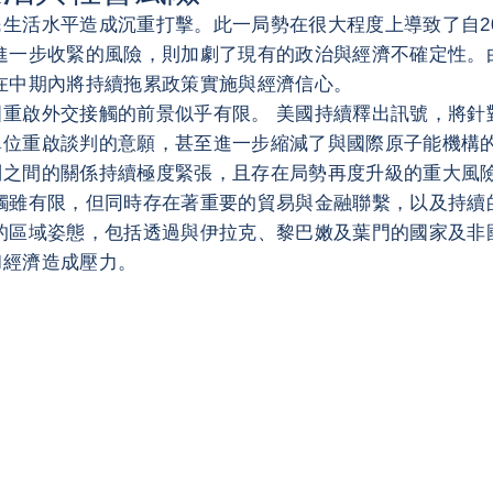
活水平造成沉重打擊。此一局勢在很大程度上導致了自2025
進一步收緊的風險，則加劇了現有的政治與經濟不確定性。
在中期內將持續拖累政策實施與經濟信心。
重啟外交接觸的前景似乎有限。 美國持續釋出訊號，將針
位重啟談判的意願，甚至進一步縮減了與國際原子能機構的
列之間的關係持續極度緊張，且存在局勢再度升級的重大風
觸雖有限，但同時存在著重要的貿易與金融聯繫，以及持續
的區域姿態，包括透過與伊拉克、黎巴嫩及葉門的國家及非
和經濟造成壓力。