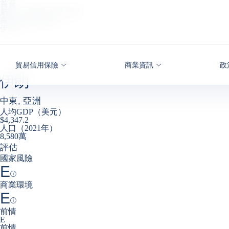
首頁
查看內容
新聞、經濟分析及洞察
商業風險儀表板
伊朗
貿易信用保險
商業資訊
政
伊朗
中東, 亞洲
人均GDP（美元）
$4,347.2
人口（2021年）
8,580萬
評估
國家風險
E
Help
商業環境
E
Help
前情
E
前情