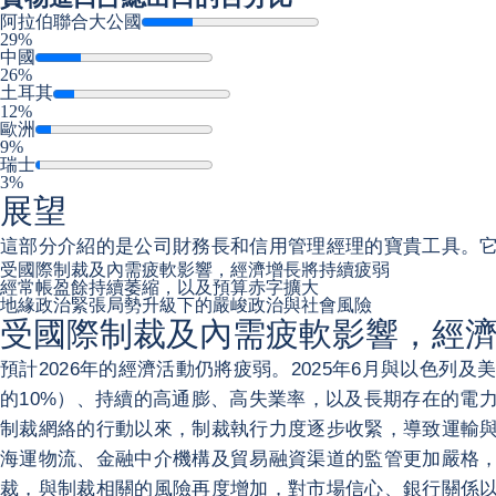
阿拉伯聯合大公國
29%
中國
26%
土耳其
12%
歐洲
9%
瑞士
3%
展望
這部分介紹的是公司財務長和信用管理經理的寶貴工具。
受國際制裁及內需疲軟影響，經濟增長將持續疲弱
經常帳盈餘持續萎縮，以及預算赤字擴大
地緣政治緊張局勢升級下的嚴峻政治與社會風險
受國際制裁及內需疲軟影響，經
預計2026年的經濟活動仍將疲弱。2025年6月與以色
的10%）、持續的高通膨、高失業率，以及長期存在的電力
制裁網絡的行動以來，制裁執行力度逐步收緊，導致運輸與
海運物流、金融中介機構及貿易融資渠道的監管更加嚴格，
裁，與制裁相關的風險再度增加，對市場信心、銀行關係以及