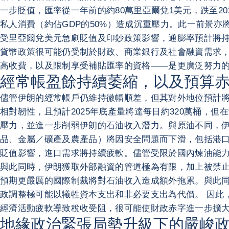
一步貶值，匯率從一年前的約80萬里亞爾兌1美元，跌至2
私人消費（約佔GDP的50%）造成沉重壓力。此一前景亦將
受里亞爾兌美元急劇貶值及印鈔政策影響，通膨率預計將持
貨幣政策很可能仍受制於財政、商業銀行及社會融資需求，
高收費，以及限制享受補貼匯率的資格——是更廣泛努力
經常帳盈餘持續萎縮，以及預算
儘管伊朗的經常帳戶仍維持微幅順差，但其對外地位預計將進
相對韌性，且預計2025年底產量將達每日約320萬桶，
壓力，並進一步削弱伊朗的石油收入潛力。與原油不同，伊
品、金屬／礦產及農產品）將因安全問題而下滑，包括港口
貶值影響，進口需求將持續疲軟。儘管受限於國內煉油能
與此同時，伊朗獲取外部融資的管道極為有限，加上被禁止
預期更嚴厲的國際制裁將對石油收入造成額外拖累。與此
政調整極可能以犧牲資本支出和非必要支出為代價。 因此
經濟活動疲軟導致稅收受阻，很可能使財政赤字進一步擴
地緣政治緊張局勢升級下的嚴峻