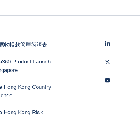
LinkedIn
- 科法
應收帳款管理術語表
Twitter
- 科法斯
a360 Product Launch
ngapore
Youtube
- 科法
e Hong Kong Country
rence
e Hong Kong Risk