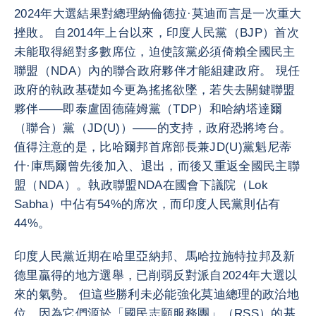
2024年大選結果對總理納倫德拉·莫迪而言是一次重大
挫敗。 自2014年上台以來，印度人民黨（BJP）首次
未能取得絕對多數席位，迫使該黨必須倚賴全國民主
聯盟（NDA）內的聯合政府夥伴才能組建政府。 現任
政府的執政基礎如今更為搖搖欲墜，若失去關鍵聯盟
夥伴——即泰盧固德薩姆黨（TDP）和哈納塔達爾
（聯合）黨（JD(U)）——的支持，政府恐將垮台。
值得注意的是，比哈爾邦首席部長兼JD(U)黨魁尼蒂
什·庫馬爾曾先後加入、退出，而後又重返全國民主聯
盟（NDA）。執政聯盟NDA在國會下議院（Lok
Sabha）中佔有54%的席次，而印度人民黨則佔有
44%。
印度人民黨近期在哈里亞納邦、馬哈拉施特拉邦及新
德里贏得的地方選舉，已削弱反對派自2024年大選以
來的氣勢。 但這些勝利未必能強化莫迪總理的政治地
位，因為它們源於「國民志願服務團」（RSS）的基