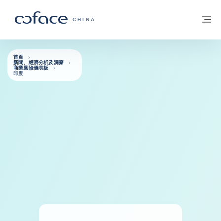
查看內容
返回首頁
選
科法斯：攜手共創安全貿易 - 首頁
CHINA
首頁
新聞、經濟分析及洞察
商業風險儀表板
印度