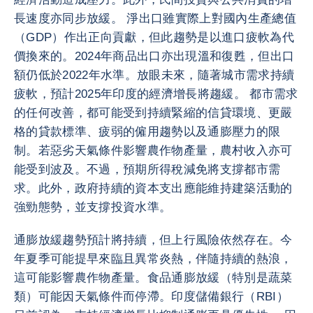
長速度亦同步放緩。 淨出口雖實際上對國內生產總值
（GDP）作出正向貢獻，但此趨勢是以進口疲軟為代
價換來的。2024年商品出口亦出現溫和復甦，但出口
額仍低於2022年水準。放眼未來，隨著城市需求持續
疲軟，預計2025年印度的經濟增長將趨緩。 都市需求
的任何改善，都可能受到持續緊縮的信貸環境、更嚴
格的貸款標準、疲弱的僱用趨勢以及通膨壓力的限
制。若惡劣天氣條件影響農作物產量，農村收入亦可
能受到波及。不過，預期所得稅減免將支撐都市需
求。此外，政府持續的資本支出應能維持建築活動的
強勁態勢，並支撐投資水準。
通膨放緩趨勢預計將持續，但上行風險依然存在。今
年夏季可能提早來臨且異常炎熱，伴隨持續的熱浪，
這可能影響農作物產量。食品通膨放緩（特別是蔬菜
類）可能因天氣條件而停滯。印度儲備銀行（RBI）