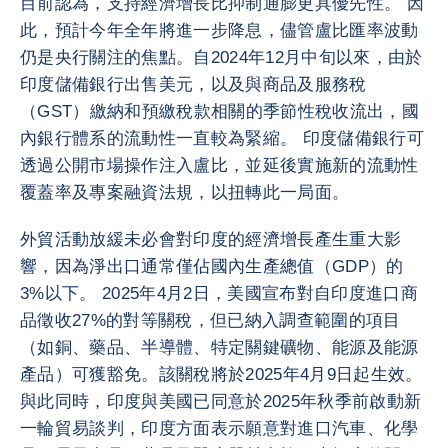
目前認為，支持經濟增長比抑制通膨更具優先性。 因
此，預計今年全年將進一步降息，儘管盧比匯率波動
仍是央行關注的焦點。自2024年12月中旬以來，由於
印度儲備銀行出售美元，以及與商品及服務稅
（GST）繳納和預繳稅款相關的季節性稅收流出，國
內銀行體系的流動性一直較為緊縮。 印度儲備銀行可
透過公開市場操作注入盧比，並延後實施新的流動性
覆蓋率及專案融資法規，以扭轉此一局面。
外貿活動放緩未必會對印度的經濟增長產生重大影
響，因為淨出口通常僅佔國內生產總值（GDP）的
3%以下。 2025年4月2日，美國宣布對自印度進口商
品徵收27%的對等關稅，但已納入調查範圍的項目
（如銅、藥品、半導體、特定關鍵礦物、能源及能源
產品）可獲豁免。該關稅將於2025年4月9日起生效。
與此同時，印度與美國已同意於2025年秋季前啟動新
一輪貿易談判，印度方面表示願意對進口汽車、化學