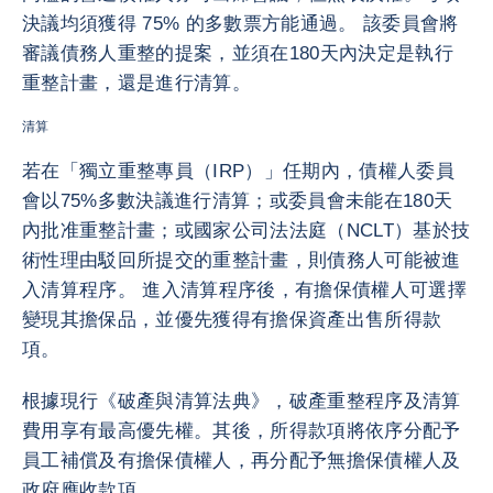
決議均須獲得 75% 的多數票方能通過。 該委員會將
審議債務人重整的提案，並須在180天內決定是執行
重整計畫，還是進行清算。
清算
若在「獨立重整專員（IRP）」任期內，債權人委員
會以75%多數決議進行清算；或委員會未能在180天
內批准重整計畫；或國家公司法法庭（NCLT）基於技
術性理由駁回所提交的重整計畫，則債務人可能被進
入清算程序。 進入清算程序後，有擔保債權人可選擇
變現其擔保品，並優先獲得有擔保資產出售所得款
項。
根據現行《破產與清算法典》，破產重整程序及清算
費用享有最高優先權。其後，所得款項將依序分配予
員工補償及有擔保債權人，再分配予無擔保債權人及
政府應收款項。