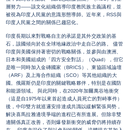
層努力——該文化組織倡導印度教民族主義議程，並
被視為印度人民黨的意識形態導師。近年來，RSS與
印度人民黨之間的關係已趨惡化。
印度長期以來對戰略自主的承諾是其外交政策的基
石，該國傾向於在全球地緣政治中走自己的路。 儘管
印度與美國保持著密切的戰略關係，並參與由澳洲、
日本和美國組成的「四方安全對話」（Quad），但它
是唯一同時加入金磚國家（BRICS）、東協區域論壇
（ARF）及上海合作組織（SCO）等其他組織的大
國。俄羅斯仍是印度的關鍵戰略夥伴，特別是在國防
和能源領域。 與此同時，在2020年加爾萬谷地衝突
（這是自1975年以來首起造成人員死亡的對峙事件）
後，中印雙方就巡邏安排達成共識以緩解緊張局勢，
解決喜馬拉雅邊境爭端的進程已有所進展。但除非雙
邊關係真正改善，否則爆發新衝突的威脅仍將持續存