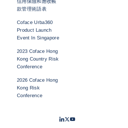
信用保險和應收帳
款管理術語表
Coface Urba360
Product Launch
Event In Singapore
2023 Coface Hong
Kong Country Risk
Conference
2026 Coface Hong
Kong Risk
Conference
LinkedIn
Twitter
Youtube
- 科法斯
- 科法斯
- 科法斯