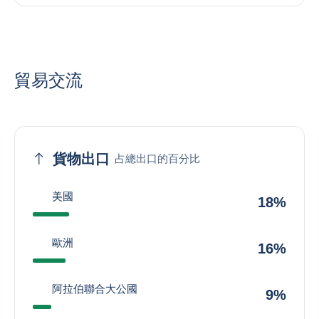
貿易交流
貨物出口
占總出口的百分比
美國
18%
歐洲
16%
阿拉伯聯合大公國
9%