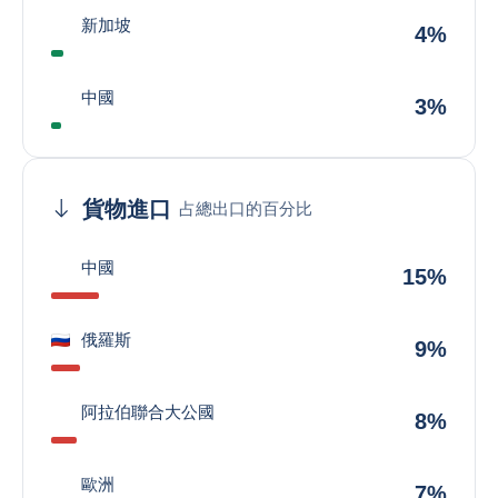
新加坡
4%
中國
3%
貨物進口
占總出口的百分比
中國
15%
俄羅斯
9%
阿拉伯聯合大公國
8%
歐洲
7%