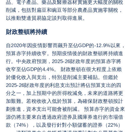
品、電子產品、藥品及醫療器材實施更大幅度的關稅
削減，包括對扁豆和豌豆等部分農產品實施零關稅，
以推動雙邊貿易協定談判取得進展。
財政整頓將持續
自2020年因疫情影響而飆升至佔GDP的-12.9%以來，
預算赤字持續收窄。預期疫情後的財政整頓將持續進
行。中央政府預測，2025-26財政年度的預算赤字將
收窄至佔GDP的4.4%。 財政整頓在很大程度上依賴
於優化收入與支出，特別是削減主要補貼。但鑑於
2025-26財政年度的利息支出預計將佔預算支出的四
分之一，加上預期中的所得稅減免，未來的道路將更
加艱難。若稅收收入低於預算，為確保財政整頓按計
劃推進，資本支出可能會被削減。 預算赤字的資金來
源仍將主要來自透過政府證券及國庫券進行的市場借
款（74%），以及發行針對小額儲蓄的證券（22%）