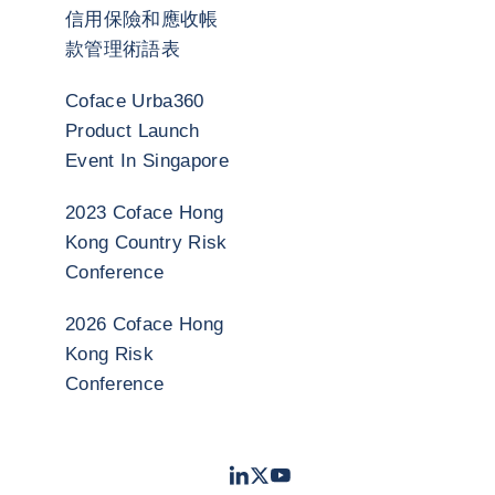
信用保險和應收帳
款管理術語表
Coface Urba360
Product Launch
Event In Singapore
2023 Coface Hong
Kong Country Risk
Conference
2026 Coface Hong
Kong Risk
Conference
LinkedIn
Twitter
Youtube
- 科法斯
- 科法斯
- 科法斯