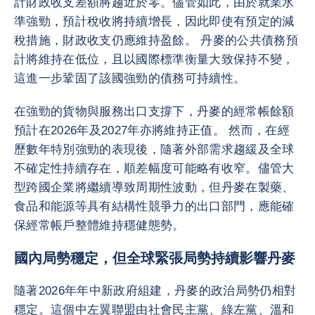
計財政收支差額將趨近於零。儘管如此，由於就業水
準強勁，預計稅收將持續增長，因此即使有預定的減
稅措施，財政收支仍應維持盈餘。 丹麥的公共債務預
計將維持在低位，且以國際標準衡量大致保持不變，
這進一步鞏固了該國強勁的債務可持續性。
在強勁的貨物與服務出口支撐下，丹麥的經常帳餘額
預計在2026年及2027年亦將維持正值。 然而，在經
歷數年特別強勁的表現後，隨著外部需求趨緩及全球
不確定性持續存在，順差幅度可能略有收窄。儘管大
型跨國企業將繼續導致周期性波動，但丹麥在製藥、
食品和能源等具有結構性競爭力的出口部門，應能確
保經常帳戶整體維持穩健態勢。
國內局勢穩定，但全球緊張局勢持續影響丹麥
隨著2026年年中新政府組建，丹麥的政治局勢仍相對
穩定。這個中左翼聯盟由社會民主黨、綠左黨、溫和