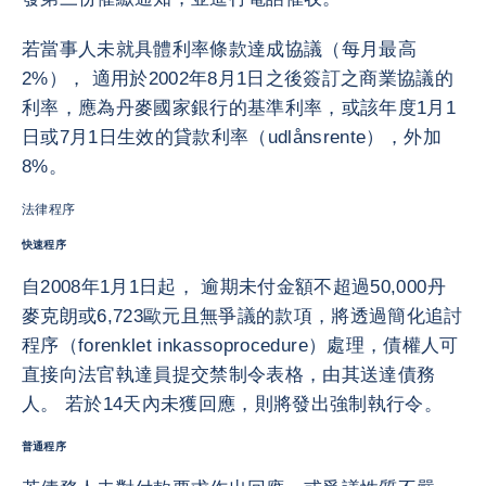
若當事人未就具體利率條款達成協議（每月最高
2%）， 適用於2002年8月1日之後簽訂之商業協議的
利率，應為丹麥國家銀行的基準利率，或該年度1月1
日或7月1日生效的貸款利率（udlånsrente），外加
8%。
法律程序
快速程序
自2008年1月1日起， 逾期未付金額不超過50,000丹
麥克朗或6,723歐元且無爭議的款項，將透過簡化追討
程序（forenklet inkassoprocedure）處理，債權人可
直接向法官執達員提交禁制令表格，由其送達債務
人。 若於14天內未獲回應，則將發出強制執行令。
普通程序