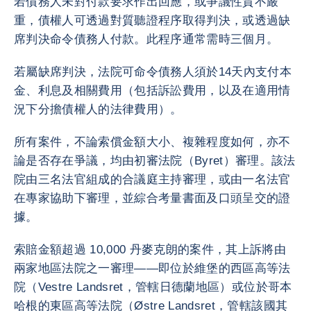
若債務人未對付款要求作出回應，或爭議性質不嚴
重，債權人可透過對質聽證程序取得判決，或透過缺
席判決命令債務人付款。此程序通常需時三個月。
若屬缺席判決，法院可命令債務人須於14天內支付本
金、利息及相關費用（包括訴訟費用，以及在適用情
況下分擔債權人的法律費用）。
所有案件，不論索償金額大小、複雜程度如何，亦不
論是否存在爭議，均由初審法院（Byret）審理。該法
院由三名法官組成的合議庭主持審理，或由一名法官
在專家協助下審理，並綜合考量書面及口頭呈交的證
據。
索賠金額超過 10,000 丹麥克朗的案件，其上訴將由
兩家地區法院之一審理——即位於維堡的西區高等法
院（Vestre Landsret，管轄日德蘭地區）或位於哥本
哈根的東區高等法院（Østre Landsret，管轄該國其