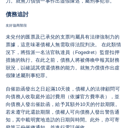
力。就無力償債一事作出虛假陳述，屬刑事犯罪。
債務追討
友好協商階段
未兌付的匯票及已承兌的支票均屬具有法律強制力的
票據，這意味著債權人無需取得法院判決。 在此類情
況下，將指派一名法官執達員（Fogedret）監督扣押
措施的執行。在此之前，債務人將被傳喚申報其財務
狀況，以確認其償還債務的能力。就無力償債作出虛
假陳述屬刑事犯罪。
自催款函發出之日起滿10天後，債權人的法律顧問可
向債務人收取庭外追討費用（依據官方費率表），並
向債務人發出催款函，給予其額外10天的付款期限。
若未遵守此還款期限，債權人可向債務人發出警告通
知，其中載明實地造訪的日期與時間。此外，亦可寄
發第三份催繳通知，並進行電話催收。