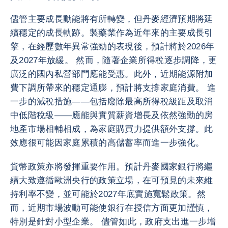
儘管主要成長動能將有所轉變，但丹麥經濟預期將延
續穩定的成長軌跡。製藥業作為近年來的主要成長引
擎，在經歷數年異常強勁的表現後，預計將於2026年
及2027年放緩。 然而，隨著企業所得稅逐步調降，更
廣泛的國內私營部門應能受惠。此外，近期能源附加
費下調所帶來的穩定通膨，預計將支撐家庭消費。 進
一步的減稅措施——包括廢除最高所得稅級距及取消
中低階稅級——應能與實質薪資增長及依然強勁的房
地產市場相輔相成，為家庭購買力提供額外支撐。此
效應很可能因家庭累積的高儲蓄率而進一步強化。
貨幣政策亦將發揮重要作用。預計丹麥國家銀行將繼
續大致遵循歐洲央行的政策立場，在可預見的未來維
持利率不變，並可能於2027年底實施寬鬆政策。然
而，近期市場波動可能使銀行在授信方面更加謹慎，
特別是針對小型企業。 儘管如此，政府支出進一步增