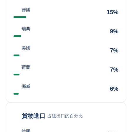
德國
15%
瑞典
9%
美國
7%
荷蘭
7%
挪威
6%
貨物進口
占總出口的百分比
德國