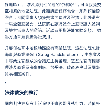
餘地區）。 涉及原則性問題的特殊案件，可直接提交
至相應的地區法院。此類訴訟程序包含一系列預備聽
證會，期間當事人須提交書面陳述及證據；此外還有
一場全體聽證會，法院將在該聽證會上聽取證人證詞
及雙方當事人的辯論。訴訟費用取決於索賠金額。 敗
訴方通常須負擔訴訟費用。
丹麥僅在哥本哈根地區設有商業法院。這些法院包括
海事與商業法院（Sø-og Handelsretten），由專業及
非專業法官組成的合議庭主持審理。這些法官有權審
理涉及商業及海事糾紛、競爭法、破產程序以及國際
貿易相關案件。
0
法律裁決的執行
國內判決在所有上訴途徑用盡後即具執行力。若債務