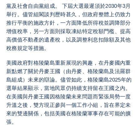
黨及社會自由黨組成。 下屆大選最遲須於2030年3月
舉行。儘管組閣談判歷時甚久，但政府整體上仍致力
推行平衡的施政方針，一方面降低所得稅並調降部分
增值稅率，另一方面則採取凍結特定稅額門檻、提高
高價值不動產的遺產稅，以及調整利息扣除額及其他
稅務規定等措施。
美國政府對格陵蘭島重新展現的興趣，在丹麥國內重
新點燃了關於丹麥王國（由丹麥、格陵蘭島及法羅群
島組成）未來的辯論。儘管如此，格陵蘭島2025年的
選舉結果顯示，當地民眾仍持續支持留在王國之內。
在美國與丹麥王國因格陵蘭未來問題而緊張局勢一度
升溫之後，雙方現正參與一個工作小組，旨在界定未
來的雙邊關係，包括美國在格陵蘭軍事存在可能的擴
張。