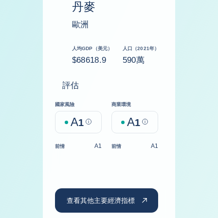
丹麥
歐洲
人均GDP（美元）
人口（2021年）
$68618.9
590萬
評估
國家風險
商業環境
A
A
1
Help
1
Help
A1
A1
前情
前情
查看其他主要經濟指標