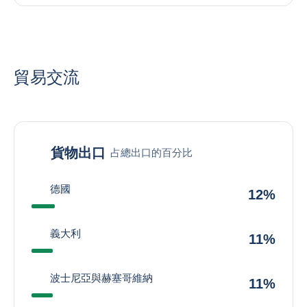
貿易交流
貨物出口
占總出口的百分比
德國
12%
義大利
11%
波士尼亞與赫塞哥維納
11%