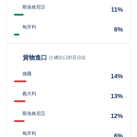
斯洛維尼亞
11%
匈牙利
6%
貨物進口
占總出口的百分比
德國
14%
義大利
13%
斯洛維尼亞
12%
匈牙利
6%