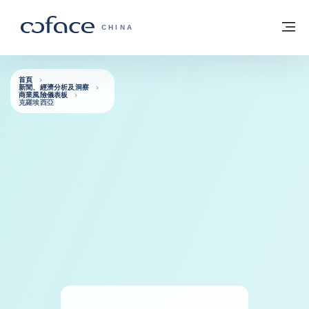
查看內容
返回首頁
選
科法斯：攜手共創安全貿易 - 首頁
CHINA
首頁
新聞、經濟分析及洞察
商業風險儀表板
克羅埃西亞