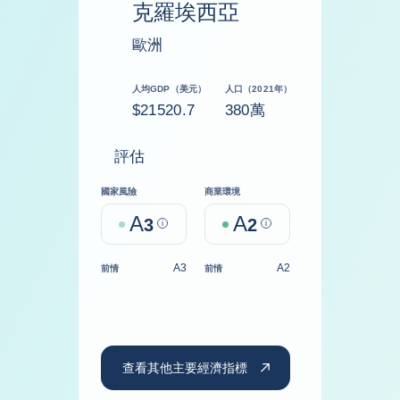
克羅埃西亞
歐洲
人均GDP（美元）
人口（2021年）
$21520.7
380萬
評估
國家風險
商業環境
A
A
3
Help
2
Help
A3
A2
前情
前情
查看其他主要經濟指標