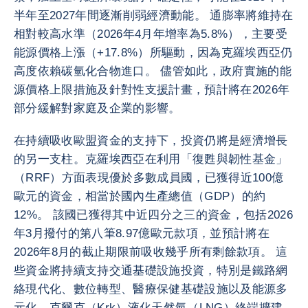
半年至2027年間逐漸削弱經濟動能。 通膨率將維持在
相對較高水準（2026年4月年增率為5.8%），主要受
能源價格上漲（+17.8%）所驅動，因為克羅埃西亞仍
高度依賴碳氫化合物進口。 儘管如此，政府實施的能
源價格上限措施及針對性支援計畫，預計將在2026年
部分緩解對家庭及企業的影響。
在持續吸收歐盟資金的支持下，投資仍將是經濟增長
的另一支柱。克羅埃西亞在利用「復甦與韌性基金」
（RRF）方面表現優於多數成員國，已獲得近100億
歐元的資金，相當於國內生產總值（GDP）的約
12%。 該國已獲得其中近四分之三的資金，包括2026
年3月撥付的第八筆8.97億歐元款項，並預計將在
2026年8月的截止期限前吸收幾乎所有剩餘款項。 這
些資金將持續支持交通基礎設施投資，特別是鐵路網
絡現代化、數位轉型、醫療保健基礎設施以及能源多
元化。克爾克（Krk）液化天然氣（LNG）終端擴建