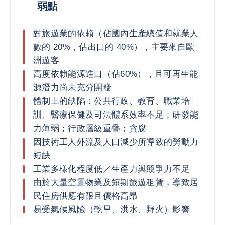
弱點
對旅遊業的依賴（佔國內生產總值和就業人
數的 20%，佔出口的 40%），主要來自歐
洲遊客
高度依賴能源進口（佔60%），且可再生能
源潛力尚未充分開發
體制上的缺陷：公共行政、教育、職業培
訓、醫療保健及司法體系效率不足；研發能
力薄弱；行政層級重疊；貪腐
因技術工人外流及人口減少所導致的勞動力
短缺
工業多樣化程度低／生產力與競爭力不足
由於大量空置物業及短期旅遊租賃，導致居
民住房供應有限且價格高昂
易受氣候風險（乾旱、洪水、野火）影響