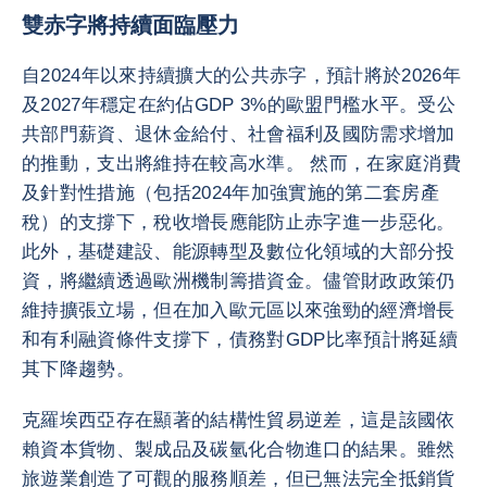
雙赤字將持續面臨壓力
自2024年以來持續擴大的公共赤字，預計將於2026年
及2027年穩定在約佔GDP 3%的歐盟門檻水平。受公
共部門薪資、退休金給付、社會福利及國防需求增加
的推動，支出將維持在較高水準。 然而，在家庭消費
及針對性措施（包括2024年加強實施的第二套房產
稅）的支撐下，稅收增長應能防止赤字進一步惡化。
此外，基礎建設、能源轉型及數位化領域的大部分投
資，將繼續透過歐洲機制籌措資金。儘管財政政策仍
維持擴張立場，但在加入歐元區以來強勁的經濟增長
和有利融資條件支撐下，債務對GDP比率預計將延續
其下降趨勢。
克羅埃西亞存在顯著的結構性貿易逆差，這是該國依
賴資本貨物、製成品及碳氫化合物進口的結果。雖然
旅遊業創造了可觀的服務順差，但已無法完全抵銷貨