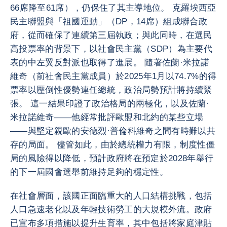
66席降至61席），仍保住了其主導地位。 克羅埃西亞
民主聯盟與「祖國運動」（DP，14席）組成聯合政
府，從而確保了連續第三屆執政；與此同時，在選民
高投票率的背景下，以社會民主黨（SDP）為主要代
表的中左翼反對派也取得了進展。 隨著佐蘭·米拉諾
維奇（前社會民主黨成員）於2025年1月以74.7%的得
票率以壓倒性優勢連任總統，政治局勢預計將持續緊
張。 這一結果印證了政治格局的兩極化，以及佐蘭·
米拉諾維奇——他經常批評歐盟和北約的某些立場
——與堅定親歐的安德烈·普倫科維奇之間有時難以共
存的局面。 儘管如此，由於總統權力有限，制度性僵
局的風險得以降低，預計政府將在預定於2028年舉行
的下一屆國會選舉前維持足夠的穩定性。
在社會層面，該國正面臨重大的人口結構挑戰，包括
人口急速老化以及年輕技術勞工的大規模外流。政府
已宣布多項措施以提升生育率，其中包括將家庭津貼