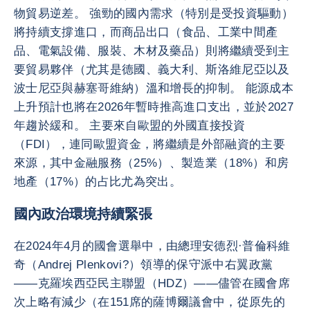
物貿易逆差。 強勁的國內需求（特別是受投資驅動）
將持續支撐進口，而商品出口（食品、工業中間產
品、電氣設備、服裝、木材及藥品）則將繼續受到主
要貿易夥伴（尤其是德國、義大利、斯洛維尼亞以及
波士尼亞與赫塞哥維納）溫和增長的抑制。 能源成本
上升預計也將在2026年暫時推高進口支出，並於2027
年趨於緩和。 主要來自歐盟的外國直接投資
（FDI），連同歐盟資金，將繼續是外部融資的主要
來源，其中金融服務（25%）、製造業（18%）和房
地產（17%）的占比尤為突出。
國內政治環境持續緊張
在2024年4月的國會選舉中，由總理安德烈·普倫科維
奇（Andrej Plenkovi?）領導的保守派中右翼政黨
——克羅埃西亞民主聯盟（HDZ）——儘管在國會席
次上略有減少（在151席的薩博爾議會中，從原先的