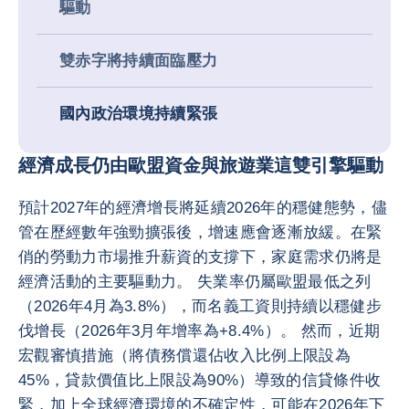
驅動
雙赤字將持續面臨壓力
國內政治環境持續緊張
經濟成長仍由歐盟資金與旅遊業這雙引擎驅動
預計2027年的經濟增長將延續2026年的穩健態勢，儘
管在歷經數年強勁擴張後，增速應會逐漸放緩。在緊
俏的勞動力市場推升薪資的支撐下，家庭需求仍將是
經濟活動的主要驅動力。 失業率仍屬歐盟最低之列
（2026年4月為3.8%），而名義工資則持續以穩健步
伐增長（2026年3月年增率為+8.4%）。 然而，近期
宏觀審慎措施（將債務償還佔收入比例上限設為
45%，貸款價值比上限設為90%）導致的信貸條件收
緊，加上全球經濟環境的不確定性，可能在2026年下