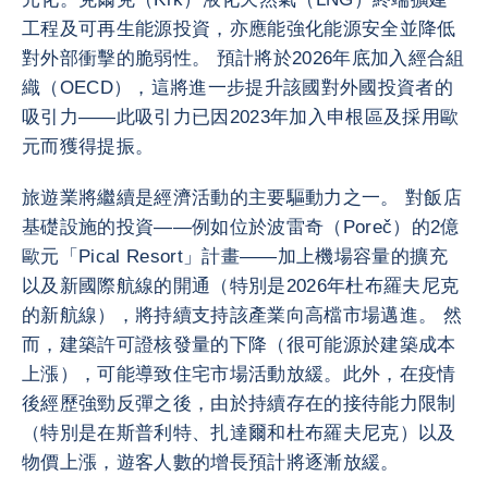
工程及可再生能源投資，亦應能強化能源安全並降低
對外部衝擊的脆弱性。 預計將於2026年底加入經合組
織（OECD），這將進一步提升該國對外國投資者的
吸引力——此吸引力已因2023年加入申根區及採用歐
元而獲得提振。
旅遊業將繼續是經濟活動的主要驅動力之一。 對飯店
基礎設施的投資——例如位於波雷奇（Poreč）的2億
歐元「Pical Resort」計畫——加上機場容量的擴充
以及新國際航線的開通（特別是2026年杜布羅夫尼克
的新航線），將持續支持該產業向高檔市場邁進。 然
而，建築許可證核發量的下降（很可能源於建築成本
上漲），可能導致住宅市場活動放緩。此外，在疫情
後經歷強勁反彈之後，由於持續存在的接待能力限制
（特別是在斯普利特、扎達爾和杜布羅夫尼克）以及
物價上漲，遊客人數的增長預計將逐漸放緩。