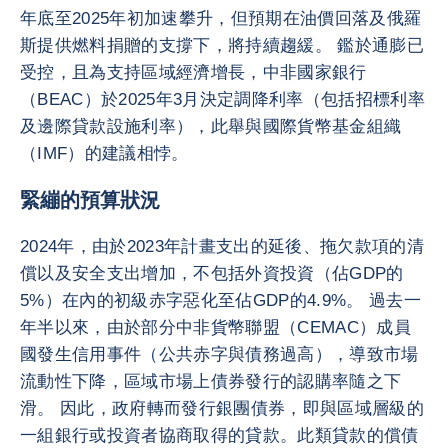
年底至2025年初加速攀升，但預期在油價回落及俄羅
斯提供燃料捐贈的支撐下，將持續趨緩。 鑑於通膨已
受控，且為支持區域經濟增長，中非國家銀行
（BEAC）於2025年3月決定調降利率（包括招標利率
及邊際貸款設施利率），此舉與國際貨幣基金組織
（IMF）的建議相悖。
緊繃的預算狀況
2024年，由於2023年計畫支出的延後、拖欠款項的清
償以及安全支出增加，不包括外資投資（佔GDP的
5%）在內的初級赤字惡化至佔GDP的4.9%。 過去一
年半以來，由於部分中非貨幣聯盟（CEMAC）成員
國發生信用事件（公共赤字與債務過高），導致市場
流動性下降，區域市場上債券發行的認購率隨之下
滑。 因此，政府轉而發行銀團債券，即與區域層級的
一組銀行或投資者協商取得的貸款。此類貸款的償債