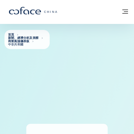
查看內容
返回首頁
選
科法斯：攜手共創安全貿易 - 首頁
CHINA
首頁
新聞、經濟分析及洞察
商業風險儀表板
中非共和國