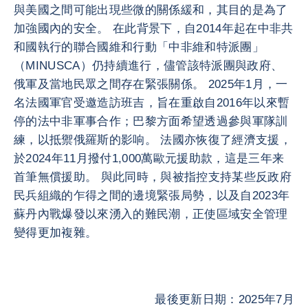
與美國之間可能出現些微的關係緩和，其目的是為了
加強國內的安全。 在此背景下，自2014年起在中非共
和國執行的聯合國維和行動「中非維和特派團」
（MINUSCA）仍持續進行，儘管該特派團與政府、
俄軍及當地民眾之間存在緊張關係。 2025年1月，一
名法國軍官受邀造訪班吉，旨在重啟自2016年以來暫
停的法中非軍事合作；巴黎方面希望透過參與軍隊訓
練，以抵禦俄羅斯的影响。 法國亦恢復了經濟支援，
於2024年11月撥付1,000萬歐元援助款，這是三年来
首筆無償援助。 與此同時，與被指控支持某些反政府
民兵組織的乍得之間的邊境緊張局勢，以及自2023年
蘇丹內戰爆發以來湧入的難民潮，正使區域安全管理
變得更加複雜。
最後更新日期：2025年7月