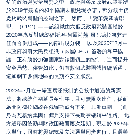
危的政治與安全局勢之中。政府與各反政府武裝團體
於2019年簽署的和平協議未能兌現承諾，部分領土仍
處於武裝團體的控制之下。 然而，「變革愛國者聯
盟」（CPC）——該組織由六個反政府武裝團體於
2020年為反對總統福斯坦-阿爾尚熱·圖瓦德拉舞弊連
任而合併組成——內部出現分裂， 以及2025年7月中
非政府與兩大民兵組織（隸屬CPC）簽署的和平協
議，正有助於加強國家對該國領土的控制，進而提升
安全局勢。儘管如此，仍有數個武裝團體持續活躍，
這加劇了多個地區的長期不安全狀況。
2023年7月在一場遭廣泛抵制的公投中通過的新憲
法，將總統任期延長至七年，且可無限次連任，從而
為圖阿德拉總統在俄羅斯監督下的「非洲軍團」（前
身為瓦格納集團）傭兵支持下長期掌權鋪平道路。 地
方選舉因後勤與財政困難而屢次延期，現定於2025年
底舉行，屆時將與總統及立法選舉同步進行，且選舉