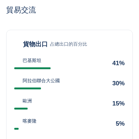
貿易交流
貨物出口
占總出口的百分比
巴基斯坦
41%
阿拉伯聯合大公國
30%
歐洲
15%
喀麥隆
5%