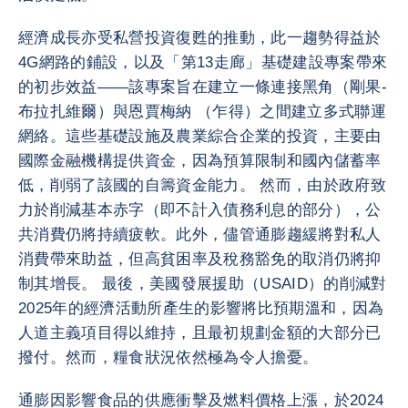
經濟成長亦受私營投資復甦的推動，此一趨勢得益於
4G網路的鋪設，以及「第13走廊」基礎建設專案帶來
的初步效益——該專案旨在建立一條連接黑角（剛果-
布拉扎維爾）與恩賈梅納 （乍得）之間建立多式聯運
網絡。這些基礎設施及農業綜合企業的投資，主要由
國際金融機構提供資金，因為預算限制和國內儲蓄率
低，削弱了該國的自籌資金能力。 然而，由於政府致
力於削減基本赤字（即不計入債務利息的部分），公
共消費仍將持續疲軟。此外，儘管通膨趨緩將對私人
消費帶來助益，但高貧困率及稅務豁免的取消仍將抑
制其增長。 最後，美國發展援助（USAID）的削減對
2025年的經濟活動所產生的影響將比預期溫和，因為
人道主義項目得以維持，且最初規劃金額的大部分已
撥付。然而，糧食狀況依然極為令人擔憂。
通膨因影響食品的供應衝擊及燃料價格上漲，於2024