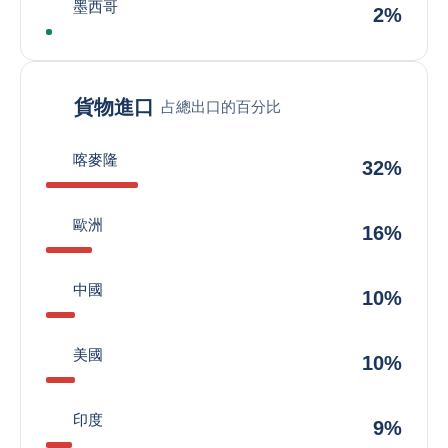
墨西哥
2%
貨物進口
占總出口的百分比
喀麥隆
32%
歐洲
16%
中國
10%
美國
10%
印度
9%