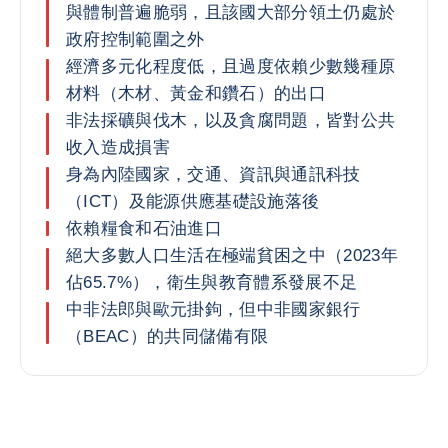
與體制普遍脆弱，且該國大部分領土仍處於
政府控制範圍之外
經濟多元化程度低，且過度依賴少數幾種原
材料（木材、黃金和鑽石）的出口
非法採礦與伐木，以及貪腐問題，皆對公共
收入造成損害
身為內陸國家，交通、資訊與通訊科技
（ICT）及能源供應基礎設施落後
依賴糧食和石油進口
絕大多數人口生活在極端貧困之中（2023年
佔65.7%），衛生與教育體系發展不足
中非法郎與歐元掛鉤，但中非國家銀行
（BEAC）的共同儲備有限