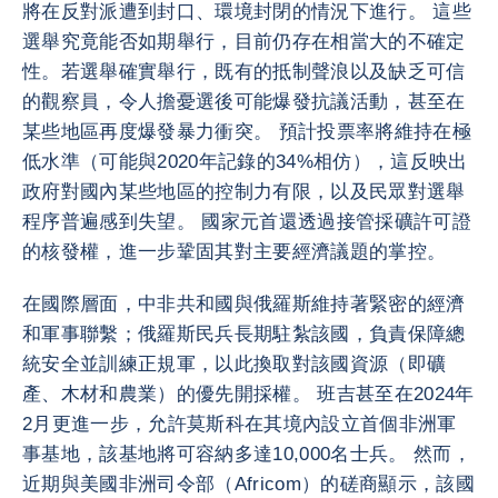
將在反對派遭到封口、環境封閉的情況下進行。 這些
選舉究竟能否如期舉行，目前仍存在相當大的不確定
性。若選舉確實舉行，既有的抵制聲浪以及缺乏可信
的觀察員，令人擔憂選後可能爆發抗議活動，甚至在
某些地區再度爆發暴力衝突。 預計投票率將維持在極
低水準（可能與2020年記錄的34%相仿），這反映出
政府對國內某些地區的控制力有限，以及民眾對選舉
程序普遍感到失望。 國家元首還透過接管採礦許可證
的核發權，進一步鞏固其對主要經濟議題的掌控。
在國際層面，中非共和國與俄羅斯維持著緊密的經濟
和軍事聯繫；俄羅斯民兵長期駐紮該國，負責保障總
統安全並訓練正規軍，以此換取對該國資源（即礦
產、木材和農業）的優先開採權。 班吉甚至在2024年
2月更進一步，允許莫斯科在其境內設立首個非洲軍
事基地，該基地將可容納多達10,000名士兵。 然而，
近期與美國非洲司令部（Africom）的磋商顯示，該國