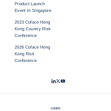
Product Launch
Event In Singapore
2023 Coface Hong
Kong Country Risk
Conference
2026 Coface Hong
Kong Risk
Conference
LinkedIn
Twitter
Youtube
- 科法斯
- 科法斯
- 科法斯
法律聲明