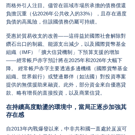
而格外引人注目。儘管在區域市場所承擔的債務償還
負擔沉重（佔2026年公共收入的33%），且存在過度
負債的高風險，但該國債務仍屬可持續。
受惠於貿易收支的改善——這得益於國際社會解除對
鑽石出口的制裁、能源支出減少，以及國際貨幣基金
組織（IMF）「擴大信貸機制」下預算支援的增加
——經常帳戶赤字預計將在2025年和2026年大幅下
降。 經常帳戶赤字主要透過多邊機構（國際貨幣基金
組織、世界銀行）或雙邊夥伴（如法國）對投資專案
提供的無償援助來融資。此外，部分資金來自優惠貸
款、略有增長的直接投資，以及商業信貸。
在持續高度動盪的環境中，當局正逐步加強其
存在感
自2013年內戰爆發以來，中非共和國一直處於岌岌可