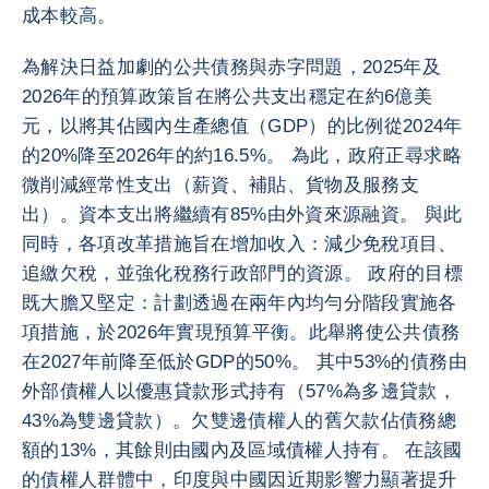
成本較高。
為解決日益加劇的公共債務與赤字問題，2025年及
2026年的預算政策旨在將公共支出穩定在約6億美
元，以將其佔國內生產總值（GDP）的比例從2024年
的20%降至2026年的約16.5%。 為此，政府正尋求略
微削減經常性支出（薪資、補貼、貨物及服務支
出）。資本支出將繼續有85%由外資來源融資。 與此
同時，各項改革措施旨在增加收入：減少免稅項目、
追繳欠稅，並強化稅務行政部門的資源。 政府的目標
既大膽又堅定：計劃透過在兩年內均勻分階段實施各
項措施，於2026年實現預算平衡。此舉將使公共債務
在2027年前降至低於GDP的50%。 其中53%的債務由
外部債權人以優惠貸款形式持有（57%為多邊貸款，
43%為雙邊貸款）。欠雙邊債權人的舊欠款佔債務總
額的13%，其餘則由國內及區域債權人持有。 在該國
的債權人群體中，印度與中國因近期影響力顯著提升