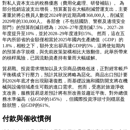
對私人資本支出的稅務優惠（費用化處理、研發補貼）。 為
部分抵銷這波支出增長，預算案旨在大幅削減營運支出，主要
著重於將公務員人數從2024年的近期高峰368,000人，削減至
2029年的330,000人。 各部會（不包括國防、警察及邊境安全
部門）的預算削減目標為：2026–27年度削減7.5%，2027–28
年度提升至10%，並於2028–29年度達到15%。 然而，這在五
年內所節省的金額僅相當於2025年國內生產總值（GDP）的
1.8%，相較之下，額外支出卻高達GDP的5%，這將使短期內
的預算赤字規模，與先前政策架構相比大致翻倍。此舉所帶來
的槓桿風險，已因流動資產持有量而大幅緩解。
貿易戰、投資需求增加以及大宗商品價格低迷，正對經常帳戶
平衡構成下行壓力，預計其狀況將略為惡化。商品出口預計要
到2026年底才會出現顯著復甦，而基礎設施和國防開支將在機
械與設備領域產生可觀的進口需求。 然而，受惠於旅遊淨收
支改善，服務貿易逆差預計將有所改善並趨近平衡。對外總債
務水準偏高（佔GDP的145%），但國際投資淨頭寸則穩居盈
餘狀態，佔GDP的61%。
付款與催收慣例