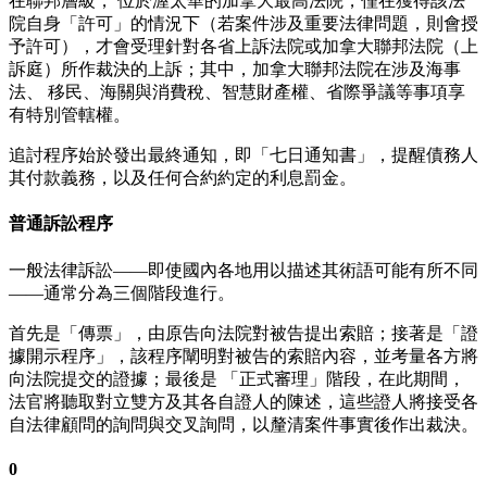
在聯邦層級， 位於渥太華的加拿大最高法院，僅在獲得該法
院自身「許可」的情況下（若案件涉及重要法律問題，則會授
予許可），才會受理針對各省上訴法院或加拿大聯邦法院（上
訴庭）所作裁決的上訴；其中，加拿大聯邦法院在涉及海事
法、 移民、海關與消費稅、智慧財產權、省際爭議等事項享
有特別管轄權。
追討程序始於發出最終通知，即「七日通知書」，提醒債務人
其付款義務，以及任何合約約定的利息罰金。
普通訴訟程序
一般法律訴訟——即使國內各地用以描述其術語可能有所不同
——通常分為三個階段進行。
首先是「傳票」，由原告向法院對被告提出索賠；接著是「證
據開示程序」，該程序闡明對被告的索賠內容，並考量各方將
向法院提交的證據；最後是 「正式審理」階段，在此期間，
法官將聽取對立雙方及其各自證人的陳述，這些證人將接受各
自法律顧問的詢問與交叉詢問，以釐清案件事實後作出裁決。
0