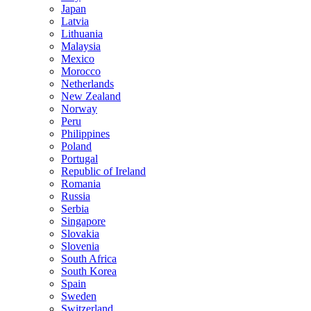
Japan
Latvia
Lithuania
Malaysia
Mexico
Morocco
Netherlands
New Zealand
Norway
Peru
Philippines
Poland
Portugal
Republic of Ireland
Romania
Russia
Serbia
Singapore
Slovakia
Slovenia
South Africa
South Korea
Spain
Sweden
Switzerland