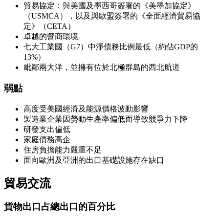
貿易協定：與美國及墨西哥簽署的《美墨加協定》
（USMCA），以及與歐盟簽署的《全面經濟貿易協
定》（CETA）
卓越的營商環境
七大工業國（G7）中淨債務比例最低（約佔GDP的
13%）
毗鄰兩大洋，並擁有位於北極群島的西北航道
弱點
高度受美國經濟及能源價格波動影響
製造業企業因勞動生產率偏低而導致競爭力下降
研發支出偏低
家庭債務高企
住房負擔能力嚴重不足
面向歐洲及亞洲的出口基礎設施存在缺口
貿易交流
貨物出口
占總出口的百分比