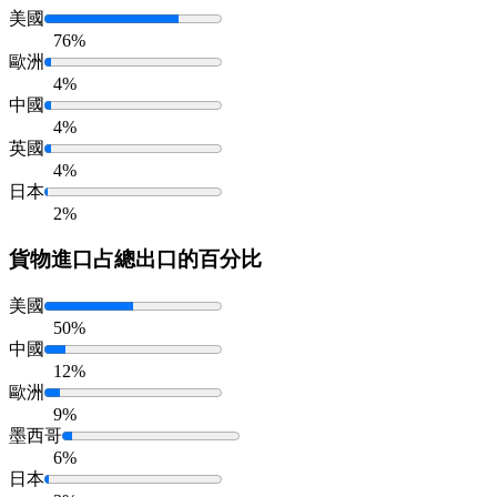
美國
76%
歐洲
4%
中國
4%
英國
4%
日本
2%
貨物進口
占總出口的百分比
美國
50%
中國
12%
歐洲
9%
墨西哥
6%
日本