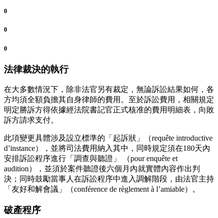
0
0
0
法律裁決的執行
在大多數情況下，除非法官另有裁定，無論訴訟結果如何，各
方均須全額負擔其自身律師的費用。至於訴訟費用，相關規定
明定勝訴方得依據經法院書記官正式核准的費用明細表，向敗
訴方請求支付。
此項變更具體涉及設立標準的「起訴狀」（requête introductive
d’instance），並將司法費用納入其中，同時規定須在180天內
安排訴訟程序進行「調查與聽證」 （pour enquête et
audition），並須於案件聽證後六個月內就實體內容作出判
決；同時鼓勵當事人在訴訟程序中進入調解階段，由法官主持
「友好和解會議」（conférence de règlement à l’amiable）。
破產程序