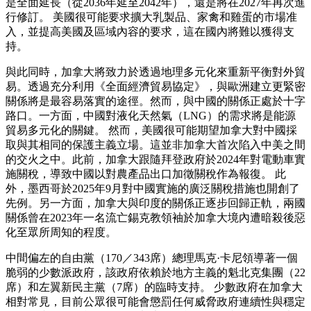
是全面延長（從2036年延至2042年），還是將在2027年再次進
行修訂。 美國很可能要求擴大乳製品、家禽和雞蛋的市場准
入，並提高美國及區域內容的要求，這在國內將難以獲得支
持。
與此同時，加拿大將致力於透過地理多元化來重新平衡對外貿
易。透過充分利用《全面經濟貿易協定》，與歐洲建立更緊密
關係將是最容易落實的途徑。然而，與中國的關係正處於十字
路口。一方面，中國對液化天然氣（LNG）的需求將是能源
貿易多元化的關鍵。 然而，美國很可能期望加拿大對中國採
取與其相同的保護主義立場。這並非加拿大首次陷入中美之間
的交火之中。此前，加拿大跟隨拜登政府於2024年對電動車實
施關稅，導致中國以對農產品出口加徵關稅作為報復。 此
外，墨西哥於2025年9月對中國實施的廣泛關稅措施也開創了
先例。另一方面，加拿大與印度的關係正逐步回歸正軌，兩國
關係曾在2023年一名流亡錫克教領袖於加拿大境內遭暗殺後惡
化至眾所周知的程度。
中間偏左的自由黨（170／343席）總理馬克·卡尼領導著一個
脆弱的少數派政府，該政府依賴於地方主義的魁北克集團（22
席）和左翼新民主黨（7席）的臨時支持。 少數政府在加拿大
相對常見，目前公眾很可能會懲罰任何威脅政府連續性與穩定