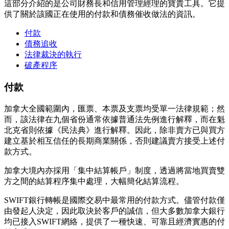
這部分介紹的是公司財務長和信用管理經理的寶貴工具。它提
供了關於該國正在使用的付款和債務催收做法的資訊。
付款
債務追收
法律裁決的執行
破產程序
付款
加拿大全國範圍內，匯票、本票及支票均受單一法律規範；然
而，該法律在九個省份通常依據普通法先例進行解釋，而在魁
北克省則依據《民法典》進行解釋。因此，除非賣方已與買方
建立基於相互信任的長期商業關係，否則建議賣方接受上述付
款方式。
加拿大境內亦採用「集中結算帳戶」制度，透過將當地買賣雙
方之間的結算程序集中處理，大幅簡化結算流程。
SWIFT銀行轉帳是國際交易中最常用的付款方式。儘管付款僅
由發起人決定，因此取決於客戶的誠信，但大多數加拿大銀行
均已接入SWIFT網絡，提供了一種快速、可靠且經濟實惠的付