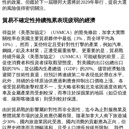
性的政黨。但鑑於下一屆聯邦大選將於2029年舉行，提前大選
的風險值得密切關注。
貿易不確定性持續拖累表現疲弱的經濟
得益於《美墨加協定》（USMCA）的豁免條款，加拿大實際
關稅率在美國主要貿易夥伴中最低（3%，而全球平均為
10%）。然而，某些特定且受針對性打擊的產業，例如汽車、
鋼鐵／鋁及木材業，正遭受嚴重衝擊。 更重要的是，貿易戰
持續升級及《美墨加協定》（USMCA）可能破裂的前景，正
促使消費者和投資者採取觀望態度。 對美國的出口佔總出口
額的76%，並佔國內生產總值（GDP）的20%。儘管經濟勉強
避開了技術性衰退，但預計將連續第二年表現低於潛在水平。
此外，持續的全球原油供應過剩應會抑制出口價格上漲。 各
省受貿易戰衝擊程度不一，安大略省和魁北克省因過度依賴汽
車及金屬產業而受創較深，而專注於採掘業的地區（如亞伯達
省、薩斯喀徹溫省）則受到較好保護。
由於貿易戰的影響屬針對性而非全面性，迄今為止對服務業及
整體就業市場的波及效應仍屬有限。隨著加拿大人南下旅遊減
少30%，國內旅遊業因此受惠。國內消費的貢獻應為正向，但
以歷史標準而言增幅溫和，且受人口增長放緩所限制。 我們