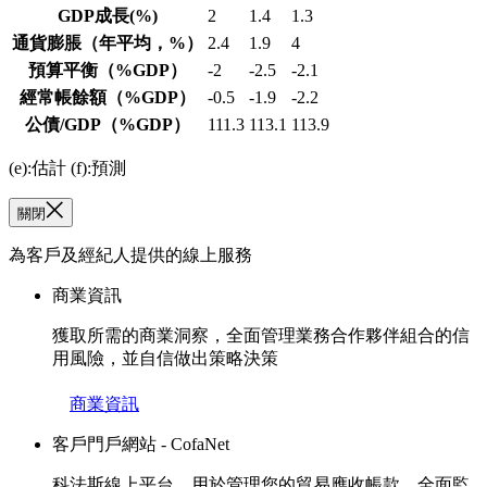
GDP成長
(%)
2
1.4
1.3
通貨膨脹
（年平均，%）
2.4
1.9
4
預算平衡
（%GDP）
-2
-2.5
-2.1
經常帳餘額
（%GDP）
-0.5
-1.9
-2.2
公債/GDP
（%GDP）
111.3
113.1
113.9
(e):估計 (f):預測
關閉
為客戶及經紀人提供的線上服務
商業資訊
獲取所需的商業洞察，全面管理業務合作夥伴組合的信
用風險，並自信做出策略決策
商業資訊
客戶門戶網站 - CofaNet
科法斯線上平台，用於管理您的貿易應收帳款。全面監