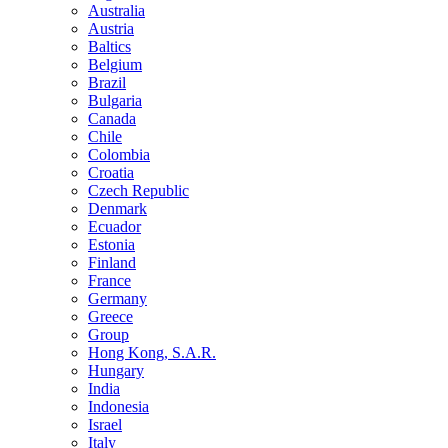
Australia
Austria
Baltics
Belgium
Brazil
Bulgaria
Canada
Chile
Colombia
Croatia
Czech Republic
Denmark
Ecuador
Estonia
Finland
France
Germany
Greece
Group
Hong Kong, S.A.R.
Hungary
India
Indonesia
Israel
Italy