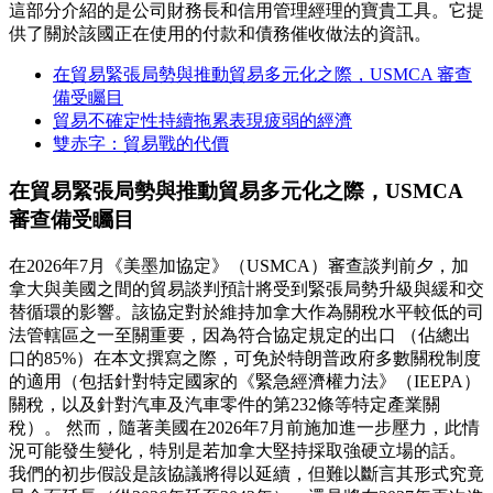
這部分介紹的是公司財務長和信用管理經理的寶貴工具。它提
供了關於該國正在使用的付款和債務催收做法的資訊。
在貿易緊張局勢與推動貿易多元化之際，USMCA 審查
備受矚目
貿易不確定性持續拖累表現疲弱的經濟
雙赤字：貿易戰的代價
在貿易緊張局勢與推動貿易多元化之際，USMCA
審查備受矚目
在2026年7月《美墨加協定》（USMCA）審查談判前夕，加
拿大與美國之間的貿易談判預計將受到緊張局勢升級與緩和交
替循環的影響。該協定對於維持加拿大作為關稅水平較低的司
法管轄區之一至關重要，因為符合協定規定的出口 （佔總出
口的85%）在本文撰寫之際，可免於特朗普政府多數關稅制度
的適用（包括針對特定國家的《緊急經濟權力法》（IEEPA）
關稅，以及針對汽車及汽車零件的第232條等特定產業關
稅）。 然而，隨著美國在2026年7月前施加進一步壓力，此情
況可能發生變化，特別是若加拿大堅持採取強硬立場的話。
我們的初步假設是該協議將得以延續，但難以斷言其形式究竟