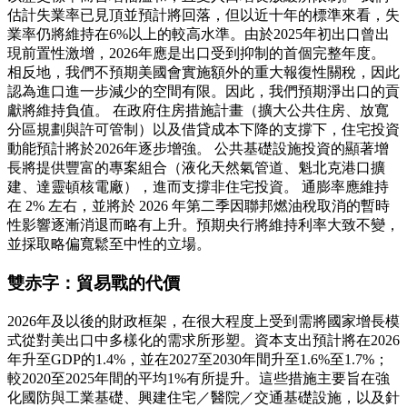
估計失業率已見頂並預計將回落，但以近十年的標準來看，失
業率仍將維持在6%以上的較高水準。由於2025年初出口曾出
現前置性激增，2026年應是出口受到抑制的首個完整年度。
相反地，我們不預期美國會實施額外的重大報復性關稅，因此
認為進口進一步減少的空間有限。因此，我們預期淨出口的貢
獻將維持負值。 在政府住房措施計畫（擴大公共住房、放寬
分區規劃與許可管制）以及借貸成本下降的支撐下，住宅投資
動能預計將於2026年逐步增強。 公共基礎設施投資的顯著增
長將提供豐富的專案組合（液化天然氣管道、魁北克港口擴
建、達靈頓核電廠），進而支撐非住宅投資。 通膨率應維持
在 2% 左右，並將於 2026 年第二季因聯邦燃油稅取消的暫時
性影響逐漸消退而略有上升。預期央行將維持利率大致不變，
並採取略偏寬鬆至中性的立場。
雙赤字：貿易戰的代價
2026年及以後的財政框架，在很大程度上受到需將國家增長模
式從對美出口中多樣化的需求所形塑。資本支出預計將在2026
年升至GDP的1.4%，並在2027至2030年間升至1.6%至1.7%；
較2020至2025年間的平均1%有所提升。這些措施主要旨在強
化國防與工業基礎、興建住宅／醫院／交通基礎設施，以及針