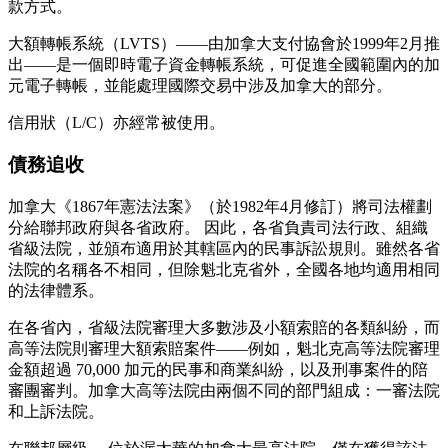
款方式。
大額轉帳系統（LVTS）——由加拿大支付協會於1999年2月推
出——是一個即時電子資金轉帳系統，可促進全國範圍內的加
元電子轉帳，並能處理國際交易中涉及加拿大的部分。
信用狀（L/C）亦經常被使用。
債務追收
加拿大《1867年憲法法案》（於1982年4月修訂）將司法權劃
分給聯邦政府與各省政府。 因此，各省負責司法行政、組織
省級法院，並頒布適用於其轄區內的民事訴訟規則。雖然各省
法院的名稱各不相同，但除魁北克省外，全國各地均適用相同
的法律體系。
在各省內，省級法院審理大多數涉及小額索賠的各類糾紛，而
高等法院則審理大額索賠案件——例如，魁北克高等法院審理
金額超過 70,000 加元的民事和商業糾紛，以及刑事案件的陪
審團審判。加拿大高等法院由兩個不同的部門組成：一審法院
和上訴法院。