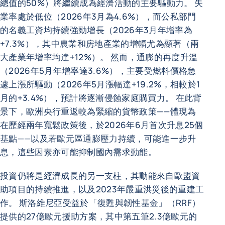
總值的50%）將繼續成為經濟活動的主要驅動力。 失
業率處於低位（2026年3月為4.6%），而公私部門
的名義工資均持續強勁增長（2026年3月年增率為
+7.3%），其中農業和房地產業的增幅尤為顯著（兩
大產業年增率均達+12%）。 然而，通膨的再度升溫
（2026年5月年增率達3.6%），主要受燃料價格急
遽上漲所驅動（2026年5月漲幅達+19.2%，相較於1
月的+3.4%），預計將逐漸侵蝕家庭購買力。 在此背
景下，歐洲央行重返較為緊縮的貨幣政策——體現為
在歷經兩年寬鬆政策後，於2026年6月首次升息25個
基點——以及若歐元區通膨壓力持續，可能進一步升
息，這些因素亦可能抑制國內需求動能。
投資仍將是經濟成長的另一支柱，其動能來自歐盟資
助項目的持續推進，以及2023年嚴重洪災後的重建工
作。 斯洛維尼亞受益於「復甦與韌性基金」（RRF）
提供的27億歐元援助方案，其中第五筆2.3億歐元的