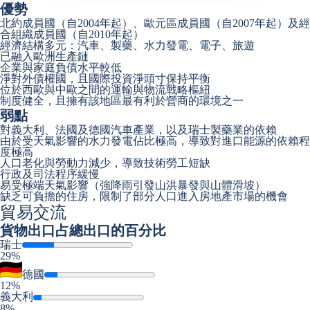
優勢
北約成員國（自2004年起）、歐元區成員國（自2007年起）及經
合組織成員國（自2010年起）
經濟結構多元：汽車、製藥、水力發電、電子、旅遊
已融入歐洲生產鏈
企業與家庭負債水平較低
淨對外債權國，且國際投資淨頭寸保持平衡
位於西歐與中歐之間的運輸與物流戰略樞紐
制度健全，且擁有該地區最有利於營商的環境之一
弱點
對義大利、法國及德國汽車產業，以及瑞士製藥業的依賴
由於受天氣影響的水力發電佔比極高，導致對進口能源的依賴程
度極高
人口老化與勞動力減少，導致技術勞工短缺
行政及司法程序緩慢
易受極端天氣影響（強降雨引發山洪暴發與山體滑坡）
缺乏可負擔的住房，限制了部分人口進入房地產市場的機會
貿易交流
貨物出口
占總出口的百分比
瑞士
29%
德國
12%
義大利
8%