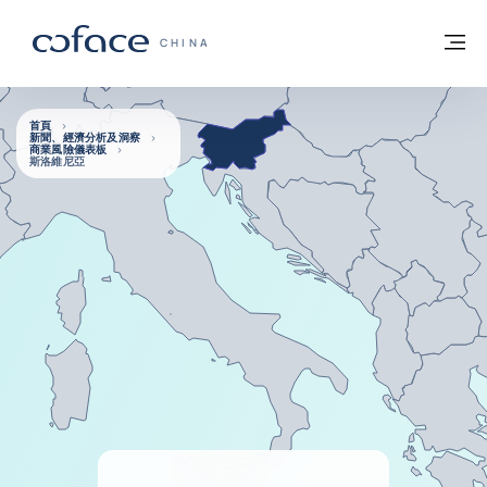
查看內容
返回首頁
選
科法斯：攜手共創安全貿易 - 首頁
CHINA
首頁
新聞、經濟分析及洞察
商業風險儀表板
斯洛維尼亞