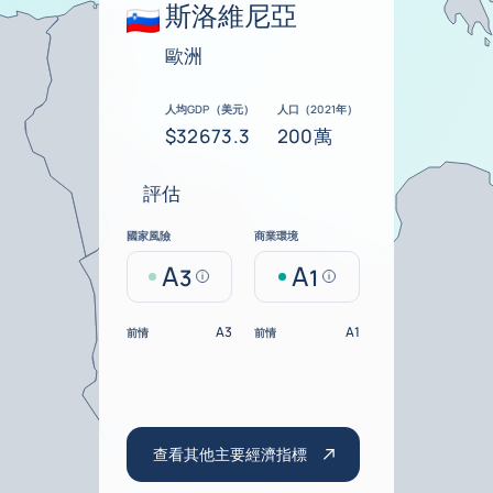
斯洛維尼亞
歐洲
人均GDP（美元）
人口（2021年）
$32673.3
200萬
評估
國家風險
商業環境
A
A
3
1
Help
Help
A3
A1
前情
前情
查看其他主要經濟指標