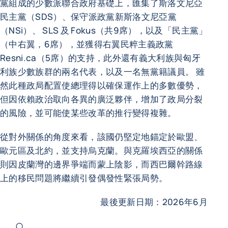
黨組成的少數派聯合政府基礎上，匯集了斯洛文尼亞
民主黨（SDS）、保守派政黨新斯洛文尼亞黨
（NSi）、 SLS 及 Fokus（共9席），以及「民主黨」
（中右翼，6席），並獲得右翼民粹主義政黨
Resni.ca（5席）的支持，此外還有義大利族與匈牙
利族少數族群的兩名代表，以及一名無黨籍議員。 雖
然此種政局配置使總理得以確保運作上的多數優勢，
但因依賴政治取向各異的廣泛夥伴，增加了政局分裂
的風險，並可能使某些改革的推行變得複雜。
從對外關係的角度來看，該國仍堅定地錨定於歐盟、
歐元區及北約，並支持烏克蘭。與克羅埃西亞的關係
則因皮蘭灣的邊界爭端而蒙上陰影，而西巴爾幹路線
上的移民問題將繼續引發偶發性緊張局勢。
最後更新日期：2026年6月