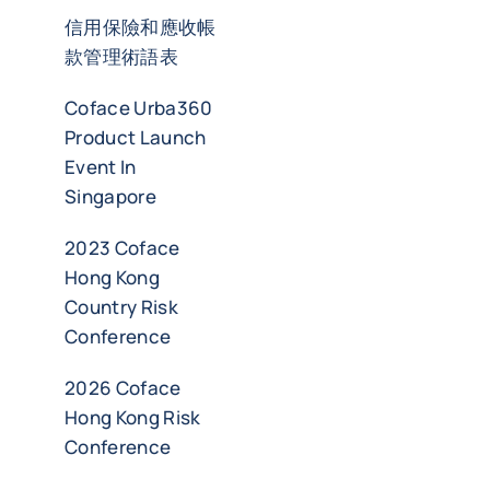
信用保險和應收帳
款管理術語表
Coface Urba360
Product Launch
Event In
Singapore
2023 Coface
Hong Kong
Country Risk
Conference
2026 Coface
Hong Kong Risk
Conference