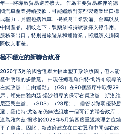
年——將導致貿易逆差擴大。 作為主要貿易夥伴的德
國汽車產業持續疲軟，可能繼續對某些製造業出口構
成壓力，具體包括汽車、機械與工業設備、金屬以及
中間產品。相較之下，製藥業將持續發揮支撐作用。
服務業出口，特別是旅遊業和運輸業，將繼續支撐國
際收支順差。
極不穩定的新聯合政府
2026年3月的國會選舉大幅重塑了政治版圖，但未能
產生明確的多數黨。 由現任總理羅伯特·戈洛布領導的
左翼政黨「自由運動」（GS）在90個議席中取得29
席，領先由雅內茲·揚沙領導的保守右翼政黨「斯洛維
尼亞民主黨」（SDS）（28席）。 儘管以微弱優勢勝
選，羅伯特·戈洛布仍無法組建一個可行的聯合政府，
這為雅內茲·揚沙於2026年5月第四度重返總理之位鋪
平了道路。因此，新政府建立在由右翼和中間偏右政