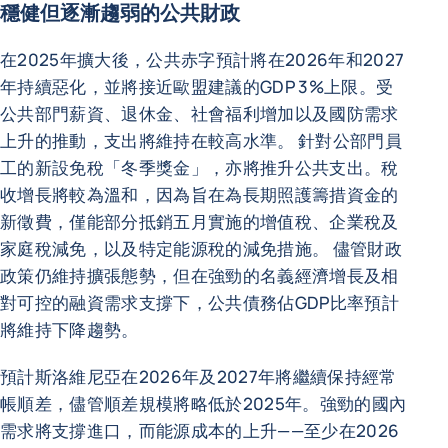
穩健但逐漸趨弱的公共財政
在2025年擴大後，公共赤字預計將在2026年和2027
年持續惡化，並將接近歐盟建議的GDP 3%上限。受
公共部門薪資、退休金、社會福利增加以及國防需求
上升的推動，支出將維持在較高水準。 針對公部門員
工的新設免稅「冬季獎金」，亦將推升公共支出。稅
收增長將較為溫和，因為旨在為長期照護籌措資金的
新徵費，僅能部分抵銷五月實施的增值稅、企業稅及
家庭稅減免，以及特定能源稅的減免措施。 儘管財政
政策仍維持擴張態勢，但在強勁的名義經濟增長及相
對可控的融資需求支撐下，公共債務佔GDP比率預計
將維持下降趨勢。
預計斯洛維尼亞在2026年及2027年將繼續保持經常
帳順差，儘管順差規模將略低於2025年。強勁的國內
需求將支撐進口，而能源成本的上升——至少在2026