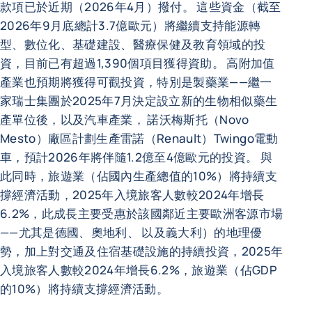
款項已於近期（2026年4月）撥付。 這些資金（截至
2026年9月底總計3.7億歐元）將繼續支持能源轉
型、數位化、基礎建設、醫療保健及教育領域的投
資，目前已有超過1,390個項目獲得資助。 高附加值
產業也預期將獲得可觀投資，特別是製藥業——繼一
家瑞士集團於2025年7月決定設立新的生物相似藥生
產單位後，以及汽車產業， 諾沃梅斯托（Novo
Mesto）廠區計劃生產雷諾（Renault）Twingo電動
車，預計2026年將伴隨1.2億至4億歐元的投資。 與
此同時，旅遊業（佔國內生產總值的10%）將持續支
撐經濟活動，2025年入境旅客人數較2024年增長
6.2%，此成長主要受惠於該國鄰近主要歐洲客源市場
——尤其是德國、奧地利、 以及義大利）的地理優
勢，加上對交通及住宿基礎設施的持續投資，2025年
入境旅客人數較2024年增長6.2%，旅遊業（佔GDP
的10%）將持續支撐經濟活動。