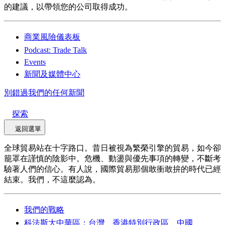
的建議，以帶領您的公司取得成功。
商業風險儀表板
Podcast: Trade Talk
Events
新聞及媒體中心
別錯過我們的任何新聞
探索
返回選單
全球貿易站在十字路口。昔日被視為繁榮引擎的貿易，如今卻
籠罩在謹慎的陰影中。危機、動盪與優先事項的轉變，不斷考
驗著人們的信心。有人說，國際貿易那個敢衝敢拚的時代已經
結束。我們，不這麼認為。
我們的戰略
科法斯大中華區：台灣、香港特別行政區、中國