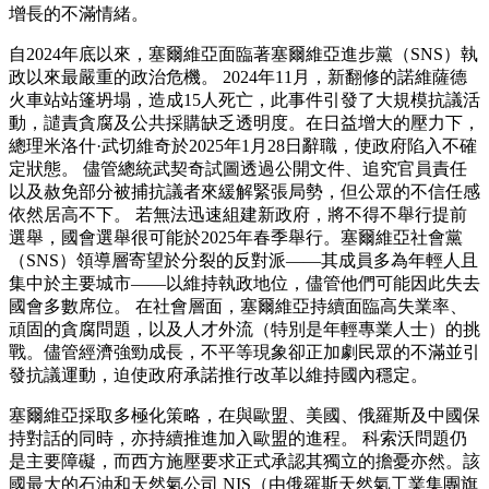
增長的不滿情緒。
自2024年底以來，塞爾維亞面臨著塞爾維亞進步黨（SNS）執
政以來最嚴重的政治危機。 2024年11月，新翻修的諾維薩德
火車站站篷坍塌，造成15人死亡，此事件引發了大規模抗議活
動，譴責貪腐及公共採購缺乏透明度。在日益增大的壓力下，
總理米洛什·武切維奇於2025年1月28日辭職，使政府陷入不確
定狀態。 儘管總統武契奇試圖透過公開文件、追究官員責任
以及赦免部分被捕抗議者來緩解緊張局勢，但公眾的不信任感
依然居高不下。 若無法迅速組建新政府，將不得不舉行提前
選舉，國會選舉很可能於2025年春季舉行。塞爾維亞社會黨
（SNS）領導層寄望於分裂的反對派——其成員多為年輕人且
集中於主要城市——以維持執政地位，儘管他們可能因此失去
國會多數席位。 在社會層面，塞爾維亞持續面臨高失業率、
頑固的貪腐問題，以及人才外流（特別是年輕專業人士）的挑
戰。儘管經濟強勁成長，不平等現象卻正加劇民眾的不滿並引
發抗議運動，迫使政府承諾推行改革以維持國內穩定。
塞爾維亞採取多極化策略，在與歐盟、美國、俄羅斯及中國保
持對話的同時，亦持續推進加入歐盟的進程。 科索沃問題仍
是主要障礙，而西方施壓要求正式承認其獨立的擔憂亦然。該
國最大的石油和天然氣公司 NIS（由俄羅斯天然氣工業集團旗