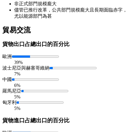
非正式部門規模龐大
儘管已推行改革，公共部門規模龐大且長期面臨赤字，
尤以能源部門為甚
貿易交流
貨物出口
占總出口的百分比
歐洲
39%
波士尼亞與赫塞哥維納
7%
中國
6%
羅馬尼亞
5%
匈牙利
5%
貨物進口
占總出口的百分比