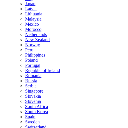
Japan
Latvia
Lithuania
Malaysia
Mexico
Morocco
Netherlands
New Zealand
Norway
Peru
Philippines
Poland
Portugal
Republic of Ireland
Romania
Russia
Serbia
Singapore
Slovakia
Slovenia
South Africa
South Korea
Spain
Sweden
Switzerland