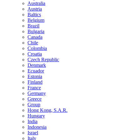
Australia
Austria
Baltics
Belgium
Brazil
Bulgaria
Canada
Chile
Colombia
Croatia
Czech Republic
Denmark
Ecuador
Estonia
Finland
France
Germany
Greece
Group
Hong Kong, S.A.R.
Hungary
India
Indonesia
Israel
Italy