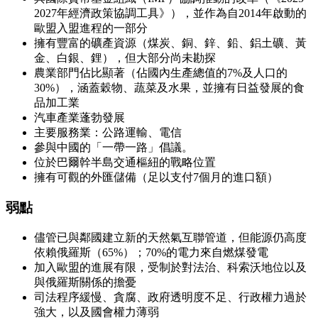
2027年經濟政策協調工具》），並作為自2014年啟動的
歐盟入盟進程的一部分
擁有豐富的礦產資源（煤炭、銅、鋅、鉛、鋁土礦、黃
金、白銀、鋰），但大部分尚未勘探
農業部門佔比顯著（佔國內生產總值的7%及人口的
30%），涵蓋穀物、蔬菜及水果，並擁有日益發展的食
品加工業
汽車產業蓬勃發展
主要服務業：公路運輸、電信
參與中國的「一帶一路」倡議。
位於巴爾幹半島交通樞紐的戰略位置
擁有可觀的外匯儲備（足以支付7個月的進口額）
弱點
儘管已與鄰國建立新的天然氣互聯管道，但能源仍高度
依賴俄羅斯（65%）；70%的電力來自燃煤發電
加入歐盟的進展有限，受制於對法治、科索沃地位以及
與俄羅斯關係的擔憂
司法程序緩慢、貪腐、政府透明度不足、行政權力過於
強大，以及國會權力薄弱