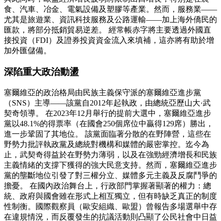
食、汽車、冶金、電氣設備及塑膠等產業。然而，服務業——
尤其是旅遊業、資訊科技服務及公路運輸——加上海外僑民的
匯款，將部分抵銷貿易逆差。 經常帳赤字將主要透過外國直
接投資（FDI）及證券投資資金流入來填補，這亦將有助於增
加外匯儲備。
深陷重大政治動盪
塞爾維亞的政治格局由民族主義保守派的塞爾維亞進步黨
（SNS）主導——該黨自2012年起執政，由總統亞歷山大·武
契奇領導。 在2023年12月舉行的提前大選中，塞爾維亞進步
黨以48.1%的得票率（在國會250個席位中贏得129席）勝出，
進一步鞏固了其地位。 該黨面臨著分散的在野陣營，這些在
野勢力批評執政黨及總統對機構和媒體的嚴密掌控。迄今為
止，武契奇得益於在野勢力薄弱，以及在強勁經濟增長和民族
主義情緒的支撐下獲得的強大民意支持。然而，塞爾維亞進步
黨的壟斷地位引發了對三權分立、媒體多元主義及反腐鬥爭的
擔憂。 在國內政治舞台上，行政部門掌握著顯著的權力：總
統、政府與國會雖在形式上相互獨立，但有時缺乏真正的制度
性制衡。國際觀察員（歐安組織、歐盟）曾報告多場選舉中存
在違規情況，而反覆發生的抗議活動則凸顯了公民社會中日益