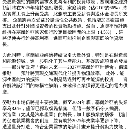
受惠於強勁的國內需求及更為有利的投資環境，塞爾維亞經濟
預計將在2025年維持強勁增長。家庭消費（佔GDP的66%）將
因實質工資上升而受惠，此趨勢主要受薪資與退休金增長所支
撐。 企業將再次受益於擴張性公共政策，包括增加基礎設施
支出及針對外國投資者的投資激勵措施。然而，通膨率預計將
維持在塞爾維亞國家銀行設定目標區間的上限（4.5%），這
將促使央行維持高利率，進而可能抑制企業與家庭的信貸增
長。
與此同時，塞爾維亞經濟持續吸引大量外資，特別是在製造業
和能源領域，進一步強化了其生產能力。基礎設施項目的發展
——部分受政府「邁向未來——2027年塞爾維亞世博會」倡議
推動——預計將實現交通現代化並提升物流效率。 此外，能
源生產能力的擴張——特別是透過對可再生能源的投資——旨
在解決該部門的結構性缺陷，並確保企業獲得更穩定的電力供
應。
勞動力市場仍將是主要挑戰。截至2024年底，塞爾維亞的失業
率為8.6%，儘管已採取復甦措施，但這一數字仍令人擔憂。
製造業（尤其是汽車產業）的增長，加上服務業的擴張，預計
將促進就業機會的創造，並有助於2025年失業率逐步下降。
透過量身打造、符合企業需求的培訓計畫來提升勞動力技能，