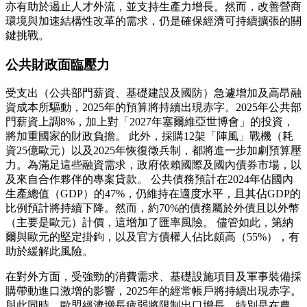
亦有助於遏止人才外流，並支持生產力增長。然而，改善營商
環境與加速結構性改革的需求，仍是確保經濟可持續擴張的關
鍵挑戰。
公共財政面臨壓力
受支出（公共部門薪資、基礎建設及國防）急遽增加及高昂融
資成本所驅動，2025年的預算將持續出現赤字。2025年公共部
門薪資上調8%，加上對「2027年塞爾維亞世博會」的投資，
將加重國家的財政負擔。 此外，採購12架「陣風」戰機（耗
資25億歐元）以及2025年恢復徵兵制，都將進一步加劇預算壓
力。為滿足這些融資需求，政府依賴國際及國內債券市場，以
及來自合作夥伴的專案貸款。 公共債務預計在2024年佔國內
生產總值（GDP）的47%，仍維持在適度水平，且其佔GDP的
比例預計將持續下降。然而，約70%的債務屬於外債且以外幣
（主要是歐元）計價，這增加了匯率風險。 儘管如此，第納
爾與歐元的堅定掛鉤，以及官方債權人佔比頗高（55%），有
助於緩解此風險。
在對外方面，受強勁的消費需求、基礎設施項目及軍事裝備採
購帶動進口激增的影響，2025年的經常帳戶將持續出現赤字。
與此同時，歐盟經濟增長疲弱將限制出口增長，特別是在農