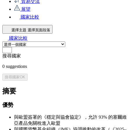
貿易交流
展望
國家比較
選擇主題
選擇頁面段落
國家比較
搜尋國家
0
suggestions
搜尋國家
OK
摘要
優勢
與歐盟簽署的《穩定與協會協定》，允許 93% 的塞爾維
亞產品免關稅進入歐盟
與國際貨幣基金組織（IMF）協調推動的改革（《2025–