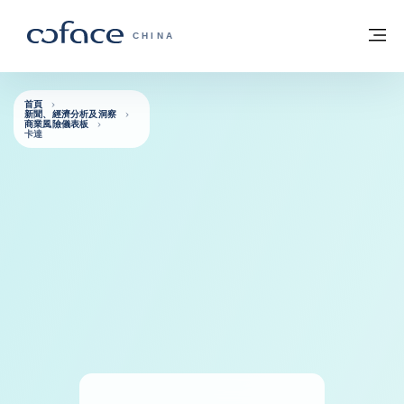
查看內容
返回首頁
選
科法斯：攜手共創安全貿易 - 首頁
CHINA
首頁
新聞、經濟分析及洞察
商業風險儀表板
卡達