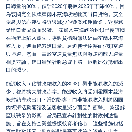
口總量的80%，預計2026年將較2025年下降40%，因
為該國完全依賴霍爾木茲海峽運輸其出口貨物。安全
隱憂與信心喪失將透過減少旅遊業和運輸業，對服務
業出口造成負面影響。 霍爾木茲海峽的封鎖已使該國
在物流上陷入孤立，導致貨櫃船無法經由霍爾木茲海
峽入境，進而拖累進口量。這迫使卡達轉而仰賴空運
與陸運。然而，由於空運貨量無法與海運的龐大運量
相提並論，進口量預計將急遽下滑，這將部分抵銷出
口的減少。
能源收入（佔財政總收入的80%）與非能源收入的減
少，都將擴大財政赤字。能源收入將受到霍爾木茲海
峽封鎖導致出口下滑的影響；而非能源收入則將因國
內經濟活動萎縮及遊客數量減少而受到衝擊。 為緩解
區域戰爭的影響，當局已宣布針對性的財政刺激措
施，旨在支持企業並提振投資者信心。這些措施包括
直接財政紓困（例如補貼最高可達符合資格支出之