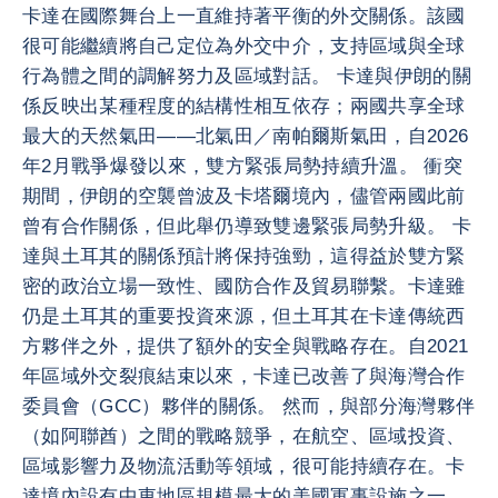
卡達在國際舞台上一直維持著平衡的外交關係。該國
很可能繼續將自己定位為外交中介，支持區域與全球
行為體之間的調解努力及區域對話。 卡達與伊朗的關
係反映出某種程度的結構性相互依存；兩國共享全球
最大的天然氣田——北氣田／南帕爾斯氣田，自2026
年2月戰爭爆發以來，雙方緊張局勢持續升溫。 衝突
期間，伊朗的空襲曾波及卡塔爾境內，儘管兩國此前
曾有合作關係，但此舉仍導致雙邊緊張局勢升級。 卡
達與土耳其的關係預計將保持強勁，這得益於雙方緊
密的政治立場一致性、國防合作及貿易聯繫。卡達雖
仍是土耳其的重要投資來源，但土耳其在卡達傳統西
方夥伴之外，提供了額外的安全與戰略存在。自2021
年區域外交裂痕結束以來，卡達已改善了與海灣合作
委員會（GCC）夥伴的關係。 然而，與部分海灣夥伴
（如阿聯酋）之間的戰略競爭，在航空、區域投資、
區域影響力及物流活動等領域，很可能持續存在。卡
達境內設有中東地區規模最大的美國軍事設施之一，