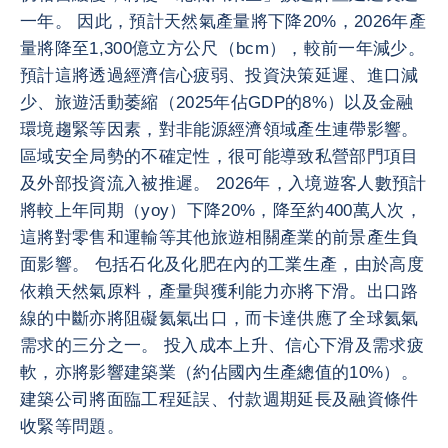
一年。 因此，預計天然氣產量將下降20%，2026年產
量將降至1,300億立方公尺（bcm），較前一年減少。
預計這將透過經濟信心疲弱、投資決策延遲、進口減
少、旅遊活動萎縮（2025年佔GDP的8%）以及金融
環境趨緊等因素，對非能源經濟領域產生連帶影響。
區域安全局勢的不確定性，很可能導致私營部門項目
及外部投資流入被推遲。 2026年，入境遊客人數預計
將較上年同期（yoy）下降20%，降至約400萬人次，
這將對零售和運輸等其他旅遊相關產業的前景產生負
面影響。 包括石化及化肥在內的工業生產，由於高度
依賴天然氣原料，產量與獲利能力亦將下滑。出口路
線的中斷亦將阻礙氦氣出口，而卡達供應了全球氦氣
需求的三分之一。 投入成本上升、信心下滑及需求疲
軟，亦將影響建築業（約佔國內生產總值的10%）。
建築公司將面臨工程延誤、付款週期延長及融資條件
收緊等問題。