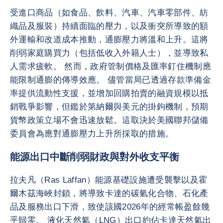
受進口商品（如食品、飲料、汽車、汽車零部件、紡
織品及服裝）持續面臨的壓力，以及衝突所導致的額
外運輸和改道成本推動，通膨壓力將溫和上升。這將
削弱家庭購買力（包括低收入外籍人士），並導致私
人需求疲軟。 然而，政府管制價格及匯率釘住機制應
能限制通膨的傳導效應。 儘管當局已透過存款準備金
率提供流動性支援，並增加回購拍賣的融資規模以抵
銷戰爭影響，但鑑於第納爾與美元的掛鉤機制，預期
貨幣政策立場不會迅速放鬆。這取決於美國聯邦儲備
委員會為應對通膨壓力上升所採取的措施。
能源出口中斷削弱財政與對外收支平衡
拉夫凡（Ras Laffan）能源基礎設施遭受襲擊以及霍
爾木茲海峽封鎖，將導致卡達的碳氫化合物、石化產
品及服務出口下滑，致使該國2026年的經常帳盈餘幾
乎歸零。 液化天然氣（LNG）出口約佔卡達天然氣出