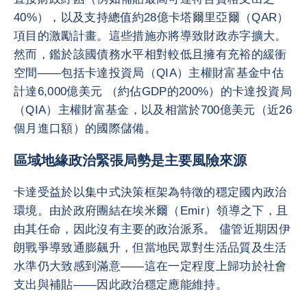
40%），以及支持總值約28億卡塔爾里亞爾（QAR）
項目的激勵計畫。這些措施亦將導致財政赤字擴大。
然而，鑑於該國債務水平相對較低且擁有充裕的緩衝
空間——包括卡達投資局（QIA）主權財富基金中估
計達6,000億美元 （約佔GDP的200%）的卡達投資局
（QIA）主權財富基金，以及相當於700億美元（近26
個月進口額）的國際儲備。
區域地緣政治緊張局勢是主要風險來源
卡達受益於以集中式決策框架為特徵的穩定國內政治
環境。由於政府團結在埃米爾（Emir）領導之下，且
由其任命，因此沒有主要的政治派系。 儘管近期因伊
朗戰爭導致通膨飆升，但當地民眾對生活品質及生活
水準仍大致感到滿意——這在一定程度上歸功於社會
支出與補貼——因此政治穩定應能維持。