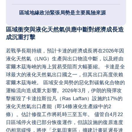
區域地緣政治緊張局勢是主要風險來源
區域衝突與液化天然氣供應中斷對經濟成長造
成沉重打擊
若戰爭長期持續，預計卡達的經濟成長將在2026年因
液化天然氣（LNG）生產與出口物流中斷，以及經由
霍爾木茲海峽的海上貿易受阻而大幅萎縮。 卡達是全
球最大的液化天然氣出口國之一，但其出口高度依賴
霍爾木茲海峽。 區域安全局勢的惡化對碳氫化合物的
運輸流向造成重大影響。2026年3月，伊朗的飛彈攻
擊摧毀了卡達拉斯拉凡（Ras Laffan）設施約17%的
液化天然氣出口產能（即14條液化生產線中的2
條）。估計修復工作將耗時三至五年。 儘管自4月22
日區域停火後已部分恢復運作，但該設施的復原進度
仍相當緩慢，將使「北氣田東區」擴建計畫延遲長達