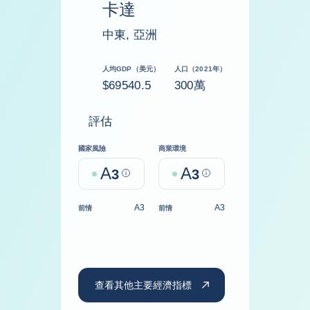
卡達
中東, 亞洲
人均GDP（美元）
人口（2021年）
$69540.5
300萬
評估
國家風險
商業環境
A
A
3
Help
3
Help
A3
A3
前情
前情
查看其他主要經濟指標