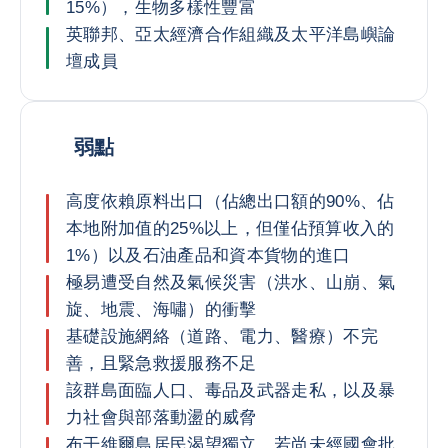
15%），生物多樣性豐富
英聯邦、亞太經濟合作組織及太平洋島嶼論
壇成員
弱點
高度依賴原料出口（佔總出口額的90%、佔
本地附加值的25%以上，但僅佔預算收入的
1%）以及石油產品和資本貨物的進口
極易遭受自然及氣候災害（洪水、山崩、氣
旋、地震、海嘯）的衝擊
基礎設施網絡（道路、電力、醫療）不完
善，且緊急救援服務不足
該群島面臨人口、毒品及武器走私，以及暴
力社會與部落動盪的威脅
布干維爾島居民渴望獨立。若尚未經國會批