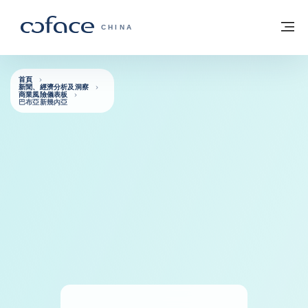
查看內容
返回首頁
選
科法斯：攜手共創安全貿易 - 首頁
CHINA
首頁
新聞、經濟分析及洞察
商業風險儀表板
巴布亞新幾內亞