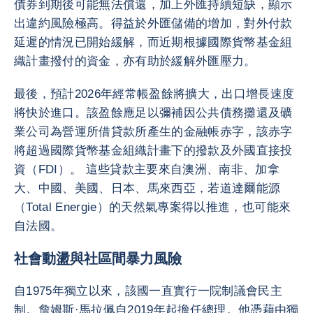
債券到期後可能無法償還，加上外匯持續短缺，顯示
出違約風險極高。得益於外匯儲備的增加，對外付款
延遲的情況已開始緩解，而近期根據國際貨幣基金組
織計畫撥付的資金，亦有助於緩解外匯壓力。
最後，預計2026年經常帳盈餘將擴大，出口增長速度
將快於進口。該盈餘應足以彌補因公共債務攤還及礦
業公司為營運所借貸款所產生的金融帳赤字，該赤字
將超過國際貨幣基金組織計畫下的撥款及外國直接投
資（FDI）。 這些貸款主要來自澳洲、南非、加拿
大、中國、美國、日本、馬來西亞，若道達爾能源
（Total Energie）的天然氣專案得以推進，也可能來
自法國。
社會動盪與社區間暴力風險
自1975年獨立以來，該國一直實行一院制議會民主
制。詹姆斯·馬拉佩自2019年起擔任總理。他憑藉由獨