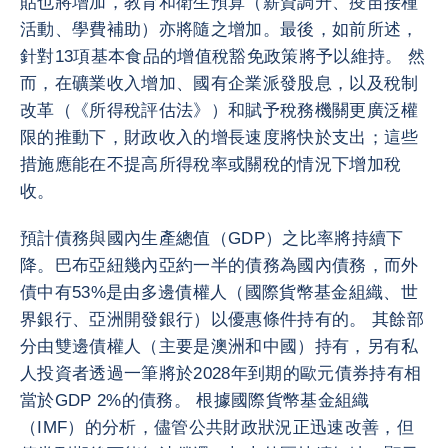
貼也將增加，教育和衛生預算（薪資調升、疫苗接種
活動、學費補助）亦將隨之增加。最後，如前所述，
針對13項基本食品的增值稅豁免政策將予以維持。 然
而，在礦業收入增加、國有企業派發股息，以及稅制
改革（《所得稅評估法》）和賦予稅務機關更廣泛權
限的推動下，財政收入的增長速度將快於支出；這些
措施應能在不提高所得稅率或關稅的情況下增加稅
收。
預計債務與國內生產總值（GDP）之比率將持續下
降。巴布亞紐幾內亞約一半的債務為國內債務，而外
債中有53%是由多邊債權人（國際貨幣基金組織、世
界銀行、亞洲開發銀行）以優惠條件持有的。 其餘部
分由雙邊債權人（主要是澳洲和中國）持有，另有私
人投資者透過一筆將於2028年到期的歐元債券持有相
當於GDP 2%的債務。 根據國際貨幣基金組織
（IMF）的分析，儘管公共財政狀況正迅速改善，但