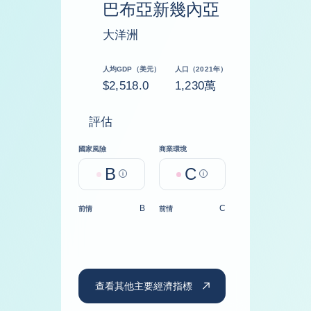
巴布亞新幾內亞
大洋洲
人均GDP（美元）
人口（2021年）
$2,518.0
1,230萬
評估
國家風險
商業環境
B
C
Help
Help
B
C
前情
前情
查看其他主要經濟指標