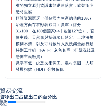
准的獨立原則協議未能迅速落實，武裝衝突
恐將重燃
預算資源匱乏（僅佔國內生產總值的18%）
治理方面存在顯著缺口：貪腐（評分
31/100，在180個國家中排名第127位）、官
僚主義、天然氣與採礦項目延宕、土地法規
模糊不清，以及可能被列入反洗錢金融行動
特別工作組（FATF）灰色名單（打擊洗錢及
恐怖主義融資）
識字率低、缺乏技術勞工、農村貧困、人類
發展指數（HDI）分數偏低
貿易交流
貨物出口
占總出口的百分比
澳洲
23%