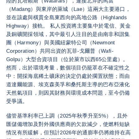
陸的瓦塔賴斯（Watarais），連接北岸的馬當
（Madang）與東岸的萊城（Lae）這兩大主要港口，
並在該處與橫貫全島東西向的高地公路（Highlands
Highway）接軌。 私人投資將主要集中於電信、黃金
及銅礦開採領域，其中最引人注目的是由南非和諧集
團（Harmony）與美國紐蒙特公司（Newmont
Corporation）共同出資的瓦菲-戈爾普（Wafi-
Golpu）大型合資項目（位於萊市以西65公里處）。
然而，出於環境考量，數個項目仍籠罩在不確定性之
中：開採海底稀土礦床的決定仍處於擱置狀態；而由
道達爾能源、埃克森美孚和桑托斯主導的巴布亞液化
天然氣項目，則因其財務與環境成本問題，至今仍備
受爭議。
儘管基準利率已上調（2025年秋季升至5%），且外
匯儲備增加及對外國供應商的欠款減少，使燃料短缺
情況有所緩解，但預計2026年的通膨率仍將維持在高