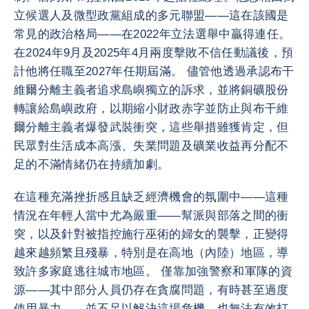
立候選人及微型政黨組成的多元聯盟——這在該國是
常見的政治格局——在2022年立法選舉中贏得連任。
在2024年9月及2025年4月兩度擊敗不信任動議後，預
計他將任職至2027年任期屆滿。 儘管他透過承認布干
維爾分離主義者追求島嶼獨立的訴求，並將銅礦股份
轉讓給島嶼政府，以期縮小財政赤字並防止與布干維
爾分離主義者爆發武裝衝突，這些舉措雖獲肯定，但
民眾對生活成本高漲、失業問題及礦業收益再分配不
足的不滿情緒仍在持續加劇。
在這種充滿挫折感且缺乏經濟機會的氛圍中——這種
情況在年輕人當中尤為嚴重——幫派與部落之間的衝
突，以及針對被指控施行巫術的婦女的襲擊，正變得
越來越頻繁且殘暴，特別是在高地（內陸）地區，導
致許多家庭逃往城市地區。 僅靠加強警察和軍隊的資
源——其中部分人員仍存在貪腐問題，有時甚至過度
使用暴力——並不足以解決這場危機，也無法有效打