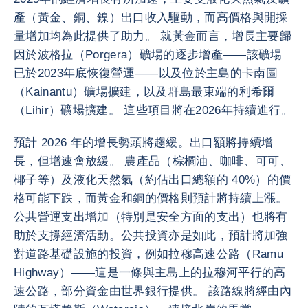
產（黃金、銅、鎳）出口收入驅動，而高價格與開採
量增加均為此提供了助力。 就黃金而言，增長主要歸
因於波格拉（Porgera）礦場的逐步增產——該礦場
已於2023年底恢復營運——以及位於主島的卡南圖
（Kainantu）礦場擴建，以及群島最東端的利希爾
（Lihir）礦場擴建。 這些項目將在2026年持續進行。
預計 2026 年的增長勢頭將趨緩。出口額將持續增
長，但增速會放緩。 農產品（棕櫚油、咖啡、可可、
椰子等）及液化天然氣（約佔出口總額的 40%）的價
格可能下跌，而黃金和銅的價格則預計將持續上漲。
公共營運支出增加（特別是安全方面的支出）也將有
助於支撐經濟活動。公共投資亦是如此，預計將加強
對道路基礎設施的投資，例如拉穆高速公路（Ramu
Highway）——這是一條與主島上的拉穆河平行的高
速公路，部分資金由世界銀行提供。 該路線將經由內