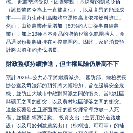
檔。 此趨勢將受以下因素驅動：基納幣的刻意貶值
（該貨幣迄今為止一直被高估），以及高昂的能源成
本——電力生產和島際航空運輸高度依賴燃料進口。
然而，由於農業產量增加（80%的人口從事自給農
業），加上13種基本食品的增值稅豁免範圍擴大，食
品通膨預期將維持在可控範圍內。因此，家庭消費預
計將以溫和的步伐增長。
財政整頓持續推進，但主權風險仍居高不下
預計2026年公共赤字將繼續減少。 國防部、總檢察長
辦公室及司法部的預算將大幅增加，旨在緩解安全危
機，並防止大城市中敵對幫派之間的衝突、當地社區
與礦工之間的衝突，以及農村地區部落之間的衝突。
這些反覆發生且層面廣泛的衝突經常導致數十人死
傷，並擾亂經濟活動。 投資支出（主要用於道路建
設）以及用於刺激農業出口（棕櫚油、可可等）的補