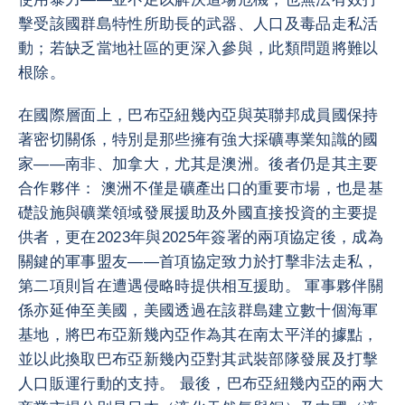
擊受該國群島特性所助長的武器、人口及毒品走私活
動；若缺乏當地社區的更深入參與，此類問題將難以
根除。
在國際層面上，巴布亞紐幾內亞與英聯邦成員國保持
著密切關係，特別是那些擁有強大採礦專業知識的國
家——南非、加拿大，尤其是澳洲。後者仍是其主要
合作夥伴： 澳洲不僅是礦產出口的重要市場，也是基
礎設施與礦業領域發展援助及外國直接投資的主要提
供者，更在2023年與2025年簽署的兩項協定後，成為
關鍵的軍事盟友——首項協定致力於打擊非法走私，
第二項則旨在遭遇侵略時提供相互援助。 軍事夥伴關
係亦延伸至美國，美國透過在該群島建立數十個海軍
基地，將巴布亞新幾內亞作為其在南太平洋的據點，
並以此換取巴布亞新幾內亞對其武裝部隊發展及打擊
人口販運行動的支持。 最後，巴布亞紐幾內亞的兩大