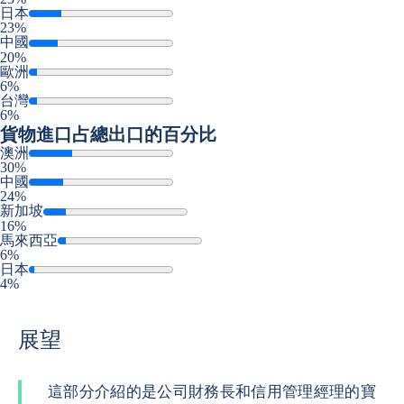
日本
23%
中國
20%
歐洲
6%
台灣
6%
貨物進口
占總出口的百分比
澳洲
30%
中國
24%
新加坡
16%
馬來西亞
6%
日本
4%
展望
這部分介紹的是公司財務長和信用管理經理的寶