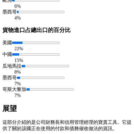
歐洲
6%
墨西哥
4%
貨物進口
占總出口的百分比
美國
22%
中國
15%
瓜地馬拉
8%
墨西哥
7%
哥斯大黎加
7%
展望
這部分介紹的是公司財務長和信用管理經理的寶貴工具。它提
供了關於該國正在使用的付款和債務催收做法的資訊。