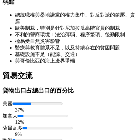
弱點
總統職權與桑地諾黨的權力集中、對反對派的鎮壓、貪
腐
歐美制裁，特別是針對尼加拉瓜高階官員的制裁
不利的營商環境：法治薄弱、程序繁瑣、後勤限制
極易受自然災害影響
醫療與教育體系不足，以及持續存在的貧困問題
基礎設施不足（能源、交通）
與哥倫比亞的海上邊界爭端
貿易交流
貨物出口
占總出口的百分比
美國
37%
加拿大
12%
薩爾瓦多
9%