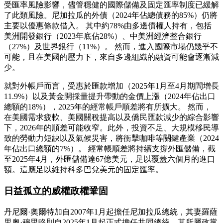
受匯率風險影響，儘管穩健的國際儲備及固定匯率制度已緩解
了此類風險。尼加拉瓜的外債（2024年佔總債務的85%）仍將
主要以優惠條款借入。 其中約78%由多邊債權人持有，包括
美洲開發銀行（2023年底佔28%）、中美洲經濟整合銀行
（27%）及世界銀行（11%）。 然而，進入國際市場仍幾乎不
可能，且在美國的壓力下，來自多邊組織的融資可能會逐漸減
少。
就對外帳戶而言，受惠於匯款增加（2025年1月至4月期間增長
11.9%）以及黃金開採量提升帶動的金價上漲（2024年佔出口
總額的18%），2025年的經常帳戶順差將有所擴大。 然而，
在美國需求疲軟、美國關稅提高以及僑民匯款減少的綜合影響
下，2026年的順差可能收窄。此外，投資不足、大規模移民導
致的勞動力短缺以及氣候災害，將衝擊咖啡等關鍵產業（2024
年佔出口總額的7%）。 經常帳順差將持續支撐外匯儲備，截
至2025年4月，外匯儲備達67億美元，足以覆蓋六個月的進口
額。這應足以維持科多巴兌美元的固定匯率。
日益孤立的威權政權鞏固
丹尼爾·奧爾特加自2007年1月起擔任尼加拉瓜總統，其妻羅薩
里奧·穆里略則自2025年1月起正式擔任共同總統。其所屬政黨