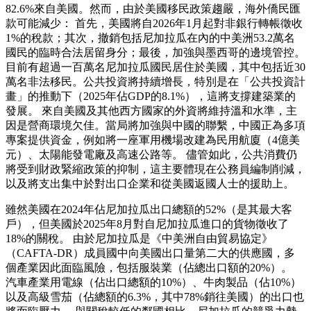
82.6%來自美國。然而，由於美國移民政策趨嚴，海外僑民匯
款可能減少： 首先，美國將自2026年1月起對非銀行轉帳徵收
1%的稅款；其次，撤銷包括尼加拉瓜在內的中美洲53.2萬名
國民的臨時合法居留身分；最後，加強與墨西哥的邊境管控。
目前有超過一百萬名尼加拉瓜國民居住於美國，其中包括近30
萬名非法移民。公共投資將持續增長，特別是在「公共投資計
畫」的推動下（2025年佔GDP的8.1%），這將支撐建築業的
發展。 來自美國及其他西方國家的外資將維持溫和水準，主
因是營商環境欠佳。當局將加強與中國的聯繫，中國正為多項
專案提供資金，例如將一座軍用機場改建為民用航廈（4億美
元）、太陽能發電廠及高速公路等。 儘管如此，公共消費仍
將受到財政緊縮政策的抑制，這主要體現在公務員編制削減，
以及將支出集中於對出口企業和從美國返國人士的援助上。
雖然美國在2024年佔尼加拉瓜出口總額的52%（是其最大客
戶），但美國於2025年8月對自尼加拉瓜進口的貨物徵收了
18%的關稅。 由於尼加拉瓜是《中美洲自由貿易協定》
（CAFTA-DR）成員國中向美國出口量第二大的供應國，多
個產業因此面臨風險，包括服裝業（佔總出口額的20%）。
汽車產業用電線（佔出口總額的10%）、牛肉製品（佔10%）
以及高級雪茄（佔總額的6.3%，其中78%銷往美國）的出口也