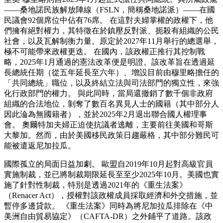
——桑地諾民族解放陣線（FSLN，簡稱桑地諾派）——在國
民議會92個席位中佔有76席。 在這對夫婦掌權的政權下，他
們擁有絕對權力，其特徵在於鎮壓反對派、扼殺有組織的公民
社會，以及瓦解制衡力量。原定於2027年11月舉行的總選舉，
極不可能帶來政權更迭。 在國內，該政權正推行其控制戰
略，2025年1月通過的憲法改革便是明證。該改革旨在透過延
長總統任期（從五年延長至六年）、增設目前由穆里略擔任的
「共同總統」職位，以及終結立法與司法部門的獨立性，來強
化行政部門的權力。 與此同時，當局還撤銷了數千個非政府
組織的合法地位，剝奪了數百名異見人士的國籍（其中部分人
因此淪為無國籍者），並於2025年2月退出聯合國人權理事
會。 奧爾特加夫婦正迫使抗議者逃離，主要前往美國和哥斯
大黎加。然而，由於美國移民政策日趨嚴格，其中部分難民可
能被遣返尼加拉瓜。
國際孤立的局面日益加劇。 歐盟自2019年10月起對高級官員
實施制裁，並已將制裁期限延長至至少2025年10月。美國也實
施了針對性制裁，特別是透過2021年的《重生法案》
（Renacer Act），授權對該政權成員採取經濟和外交措施，並
暫停多邊貸款。 《重生法案》同時為將尼加拉瓜排除在《中
美洲自由貿易協定》（CAFTA-DR）之外鋪平了道路。該政