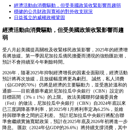
經濟活動由消費驅動，但受美國政策收緊影響而趨弱
穩健的公共財政與寬裕的對外收支狀況
日益孤立的威權政權鞏固
經濟活動由消費驅動，但受美國政策收緊影響而趨
弱
受八月起美國提高關稅及收緊移民政策影響，2025年的經濟增
長將放緩。第一季因尼加拉瓜僑民擔憂而湧現的強勁匯款潮，
預計不會持續至今年剩餘時間。
2026年，隨著2025年抑制經濟增長的因素全面顯現，經濟活動
預計將再次放緩，且放緩幅度將更為劇烈。 誠然，私人消費
（佔GDP的70%）仍將是經濟的主要驅動力，並受惠於溫和的
通膨——目前通膨率處於尼加拉瓜中央銀行（CBN）設定的
目標區間（3% ± 1%）的上限。 效法美國聯邦儲備委員會
（Fed）的做法，尼加拉瓜中央銀行（CBN）自2024年底以來
已三度調降基準利率，於2025年1月將利率定為6.25%，並維
持與聯準會之間的正利差。 預計尼加拉瓜中央銀行將配合聯
準會繼續實施寬鬆政策，預計在2025年底及2026年初將進一步
降息。 匯款（2024年佔GDP的26.6%）將持續支撐消費，其中