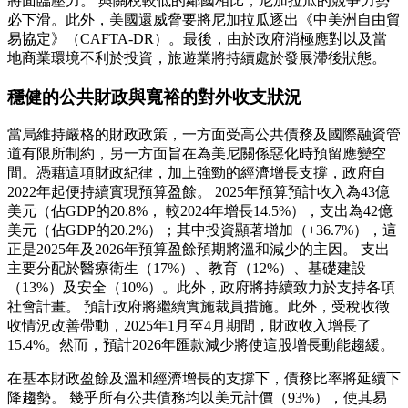
將面臨壓力。 與關稅較低的鄰國相比，尼加拉瓜的競爭力勢
必下滑。此外，美國還威脅要將尼加拉瓜逐出《中美洲自由貿
易協定》（CAFTA-DR）。最後，由於政府消極應對以及當
地商業環境不利於投資，旅遊業將持續處於發展滯後狀態。
穩健的公共財政與寬裕的對外收支狀況
當局維持嚴格的財政政策，一方面受高公共債務及國際融資管
道有限所制約，另一方面旨在為美尼關係惡化時預留應變空
間。憑藉這項財政紀律，加上強勁的經濟增長支撐，政府自
2022年起便持續實現預算盈餘。 2025年預算預計收入為43億
美元（佔GDP的20.8%， 較2024年增長14.5%），支出為42億
美元（佔GDP的20.2%）；其中投資顯著增加（+36.7%），這
正是2025年及2026年預算盈餘預期將溫和減少的主因。 支出
主要分配於醫療衛生（17%）、教育（12%）、基礎建設
（13%）及安全（10%）。此外，政府將持續致力於支持各項
社會計畫。 預計政府將繼續實施裁員措施。此外，受稅收徵
收情況改善帶動，2025年1月至4月期間，財政收入增長了
15.4%。然而，預計2026年匯款減少將使這股增長動能趨緩。
在基本財政盈餘及溫和經濟增長的支撐下，債務比率將延續下
降趨勢。 幾乎所有公共債務均以美元計價（93%），使其易