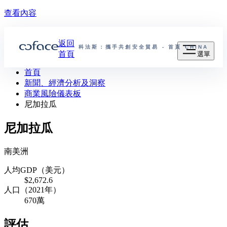
查看內容
返回
科法斯：攜手共創安全貿易 - 首頁
CHINA
首頁
選單
首頁
新聞、經濟分析及洞察
商業風險儀表板
尼加拉瓜
尼加拉瓜
南美洲
人均GDP（美元）
$2,672.6
人口（2021年）
670萬
評估