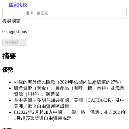
國家比較
搜尋國家
0
suggestions
搜尋國家
OK
摘要
優勢
可觀的海外僑民匯款（2024年佔國內生產總值的27%）
礦產資源（黃金）、農產品（咖啡、糖、肉類）及漁業
資源（貝類）、製造業
為中美洲－多明尼加共和國／美國（CAFTA-DR）及中
美洲／歐盟自由貿易區成員
自2022年2月起加入中國「一帶一路」倡議，並自2024年
1月起簽署雙邊自由貿易協定