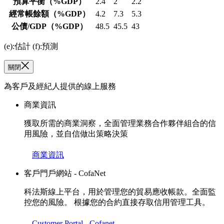
預算平衡
（%GDP）
2.4
2
2.2
經常帳餘額
（%GDP）
4.2
7.3
5.3
公債/GDP
（%GDP）
48.5
45.5
43
(e):估計 (f):預測
關閉
為客戶及經紀人提供的線上服務
商業資訊
獲取所需的商業洞察，全面管理業務合作夥伴組合的信
用風險，並自信做出策略決策
商業資訊
客戶門戶網站 - CofaNet
科法斯線上平台，用於管理您的貿易應收帳款。全面監
控您的風險。 根據您的合約直接存取信用管理工具。
Customer Portal - Cofanet