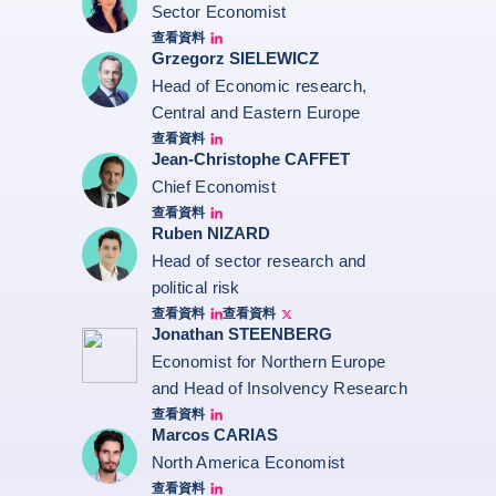
Sector Economist
查看資料
Eve barré linkedin
Grzegorz SIELEWICZ
Head of Economic research,
Central and Eastern Europe
查看資料
grzegorz-sielewicz linkedin
Jean-Christophe CAFFET
Chief Economist
查看資料
JCC Linkedin
Ruben NIZARD
Head of sector research and
political risk
查看資料
查看資料
Ruben Nizard linkedin
Ruben Nizard twitter
Jonathan STEENBERG
Economist for Northern Europe
and Head of Insolvency Research
查看資料
Jonathan Steenberg linkedin
Marcos CARIAS
North America Economist
查看資料
Marcos Carias Linkedin