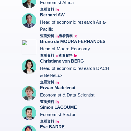
Economist Africa
查看資料
Aroni Linkedin
Bernard AW
Head of economic research Asia-
Pacific
查看資料
查看資料
Bernard Aw Linkedin
Bernard Aw Twitter
Bruno de MOURA FERNANDES
Head of Macro-Economy
查看資料
查看資料
Twitter Bruno Fernandes
Bruno de Moura Fernandes linkedin
Christiane von BERG
Head of economic research DACH
& BeNeLux
查看資料
Christiane von berg linkedin
Erwan Madelenat
Economist & Data Scientist
查看資料
Erwan Madelenat
Simon LACOUME
Economist Sector
查看資料
Simon Lacoume linkedin
Eve BARRE