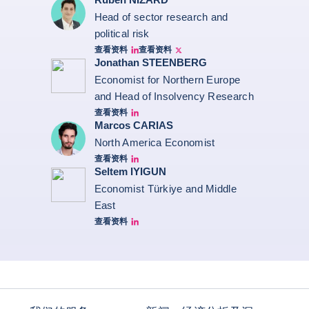
Head of sector research and
political risk
查看资料
查看资料
Ruben Nizard linkedin
Ruben Nizard twitter
Jonathan STEENBERG
Economist for Northern Europe
and Head of Insolvency Research
查看资料
Jonathan Steenberg linkedin
Marcos CARIAS
North America Economist
查看资料
Marcos Carias Linkedin
Seltem IYIGUN
Economist Türkiye and Middle
East
查看资料
Seltem Linkedin