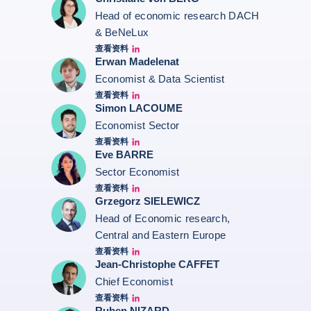
Head of economic research DACH
& BeNeLux
查看资料
Christiane von berg linkedin
Erwan Madelenat
Economist & Data Scientist
查看资料
Erwan Madelenat
Simon LACOUME
Economist Sector
查看资料
Simon Lacoume linkedin
Eve BARRE
Sector Economist
查看资料
Eve barré linkedin
Grzegorz SIELEWICZ
Head of Economic research,
Central and Eastern Europe
查看资料
grzegorz-sielewicz linkedin
Jean-Christophe CAFFET
Chief Economist
查看资料
JCC Linkedin
Ruben NIZARD