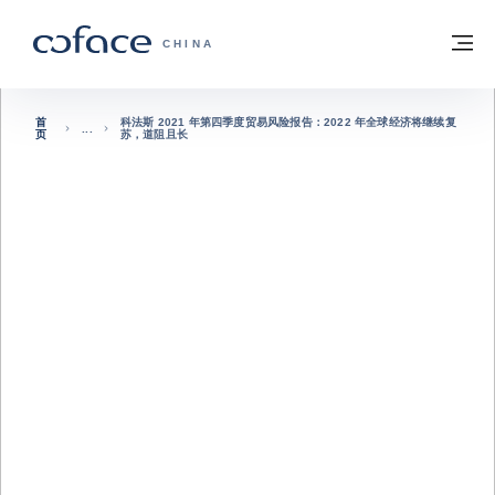
查看内容
返回首页
菜
科法斯：携手共创安全贸易 - 首页
CHINA
首
科法斯 2021 年第四季度贸易风险报告：2022 年全球经济将继续复
页
苏，道阻且长