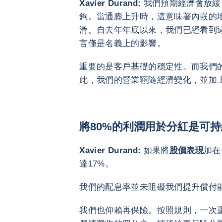
Xavier Durand:
我們預期經濟會放緩
鉤。當通膨上升時，這意味著內嵌的
滑。自去年年底以來，我們已經看到
言僅是名義上的影響。
重要的是客戶基礎的穩定性。而我們的
此，我們的營業額隨經濟變化，並加
將80%的利潤用於分紅是可
Xavier Durand:
如果將
股價表現
加在
達17%。
我們的配息率並未阻礙我們提升償付
我們也仰賴再保險。按照規則，一次