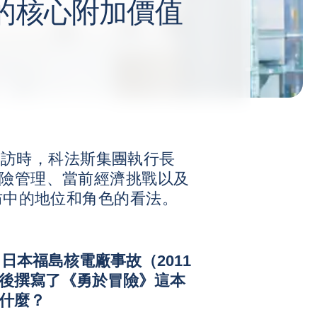
的核心附加價值
》專訪時，科法斯集團執行長
了他對風險管理、當前經濟挑戰以及
防中的地位和角色的看法。
、日本福島核電廠事故（2011
後撰寫了《勇於冒險》這本
什麼？