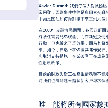
Xavier Durand:
我們每個人對風險區
常困難，因為事件往往是多因素交織
不如更關注如何應對接下來三到六個
在2008年金融海嘯期間，各國政府
終放任雷曼兄弟破產。而在新冠疫情
行動，但也帶來了反效果，因為其貨幣
來。如今，自然正在恢復其運作規律
步取消支持措施，企業破產正在成為
性財政政策。
目前的財政失衡正在產生債務和不穩
時我們也看到越來越多新客戶尋求保
唯一能將所有國家數