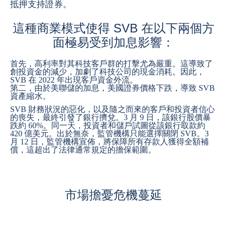
抵押支持證券。
這種商業模式使得 SVB 在以下兩個方
面極易受到加息影響：
首先，高利率對其科技客戶群的打擊尤為嚴重。這導致了
創投資金的減少，加劇了科技公司的現金消耗。因此，
SVB 在 2022 年出現客戶資金外流。
第二，由於美聯儲的加息，美國證券價格下跌，導致 SVB
資產縮水。
SVB 財務狀況的惡化，以及隨之而來的客戶和投資者信心
的喪失，最終引發了銀行擠兌。3 月 9 日，該銀行股價暴
跌約 60%。同一天，投資者和儲戶試圖從該銀行取款約
420 億美元。出於無奈，監管機構只能選擇關閉 SVB。3
月 12 日，監管機構宣佈，將保障所有存款人獲得全額補
償，這超出了法律通常規定的擔保範圍。
市場擔憂危機蔓延