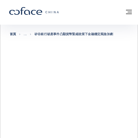
查看內容
返回首頁
選
科法斯：攜手共創安全貿易 - 首頁
CHINA
首頁
矽谷銀行破產事件凸顯貨幣緊縮政策下金融穩定風險加劇