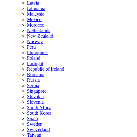
Latvia
Lithuania
Malaysia
Mexico
Morocco
Netherlands
New Zealand
Norway
Peru
Philippines
Poland
Portugal
Republic of Ireland
Romania
Russia
Serbia
Singapore
Slovakia
Slovenia
South Africa
South Korea
Spain
Sweden
Switzerland
Taiwan