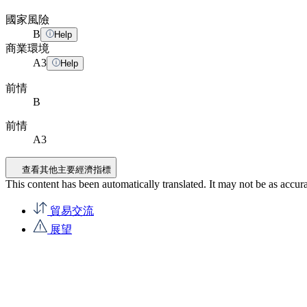
國家風險
B
Help
商業環境
A
3
Help
前情
B
前情
A3
查看其他主要經濟指標
This content has been automatically translated. It may not be as accur
貿易交流
展望