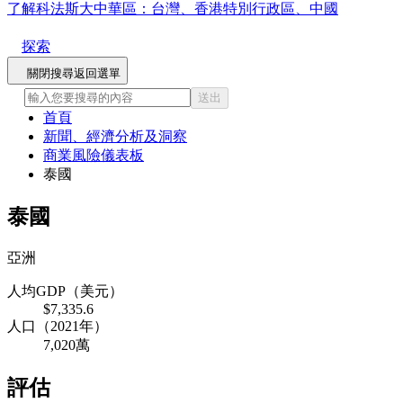
了解科法斯大中華區：台灣、香港特別行政區、中國
探索
關閉搜尋
返回選單
送出
首頁
新聞、經濟分析及洞察
商業風險儀表板
泰國
泰國
亞洲
人均GDP（美元）
$7,335.6
人口（2021年）
7,020萬
評估