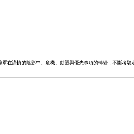
籠罩在謹慎的陰影中。危機、動盪與優先事項的轉變，不斷考驗