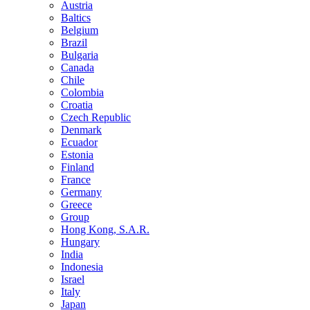
Austria
Baltics
Belgium
Brazil
Bulgaria
Canada
Chile
Colombia
Croatia
Czech Republic
Denmark
Ecuador
Estonia
Finland
France
Germany
Greece
Group
Hong Kong, S.A.R.
Hungary
India
Indonesia
Israel
Italy
Japan