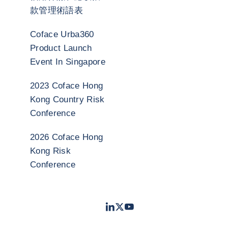
款管理術語表
Coface Urba360
Product Launch
Event In Singapore
2023 Coface Hong
Kong Country Risk
Conference
2026 Coface Hong
Kong Risk
Conference
LinkedIn
Twitter
Youtube
- 科法斯
- 科法斯
- 科法斯