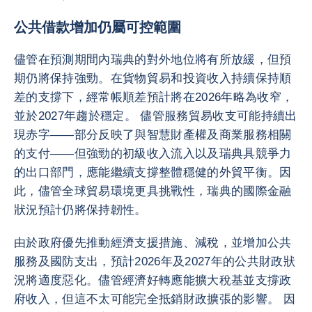
公共借款增加仍屬可控範圍
儘管在預測期間內瑞典的對外地位將有所放緩，但預
期仍將保持強勁。在貨物貿易和投資收入持續保持順
差的支撐下，經常帳順差預計將在2026年略為收窄，
並於2027年趨於穩定。 儘管服務貿易收支可能持續出
現赤字——部分反映了與智慧財產權及商業服務相關
的支付——但強勁的初級收入流入以及瑞典具競爭力
的出口部門，應能繼續支撐整體穩健的外貿平衡。因
此，儘管全球貿易環境更具挑戰性，瑞典的國際金融
狀況預計仍將保持韌性。
由於政府優先推動經濟支援措施、減稅，並增加公共
服務及國防支出，預計2026年及2027年的公共財政狀
況將適度惡化。儘管經濟好轉應能擴大稅基並支撐政
府收入，但這不太可能完全抵銷財政擴張的影響。 因