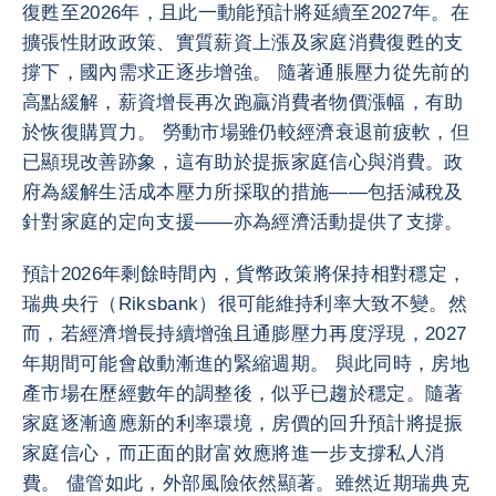
復甦至2026年，且此一動能預計將延續至2027年。在
擴張性財政政策、實質薪資上漲及家庭消費復甦的支
撐下，國內需求正逐步增強。 隨著通脹壓力從先前的
高點緩解，薪資增長再次跑贏消費者物價漲幅，有助
於恢復購買力。 勞動市場雖仍較經濟衰退前疲軟，但
已顯現改善跡象，這有助於提振家庭信心與消費。政
府為緩解生活成本壓力所採取的措施——包括減稅及
針對家庭的定向支援——亦為經濟活動提供了支撐。
預計2026年剩餘時間內，貨幣政策將保持相對穩定，
瑞典央行（Riksbank）很可能維持利率大致不變。然
而，若經濟增長持續增強且通膨壓力再度浮現，2027
年期間可能會啟動漸進的緊縮週期。 與此同時，房地
產市場在歷經數年的調整後，似乎已趨於穩定。隨著
家庭逐漸適應新的利率環境，房價的回升預計將提振
家庭信心，而正面的財富效應將進一步支撐私人消
費。 儘管如此，外部風險依然顯著。雖然近期瑞典克