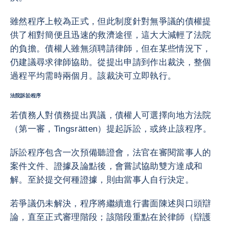
雖然程序上較為正式，但此制度針對無爭議的債權提
供了相對簡便且迅速的救濟途徑，這大大減輕了法院
的負擔。債權人雖無須聘請律師，但在某些情況下，
仍建議尋求律師協助。從提出申請到作出裁決，整個
過程平均需時兩個月。該裁決可立即執行。
法院訴訟程序
若債務人對債務提出異議，債權人可選擇向地方法院
（第一審，Tingsrätten）提起訴訟，或終止該程序。
訴訟程序包含一次預備聽證會，法官在審閱當事人的
案件文件、證據及論點後，會嘗試協助雙方達成和
解。至於提交何種證據，則由當事人自行決定。
若爭議仍未解決，程序將繼續進行書面陳述與口頭辯
論，直至正式審理階段；該階段重點在於律師（辯護