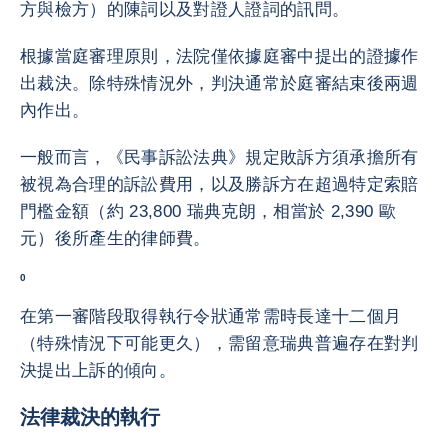
方與檢方）的陳詞以及對證人證詞的訊問。
根據當庭審理原則，法院僅依據庭審中提出的證據作
出裁決。除特殊情況外，判決通常於庭審結束後兩週
內作出。
一般而言，《民事訴訟法典》規定敗訴方須承擔所有
被視為合理的訴訟費用，以及勝訴方在超過特定索賠
門檻金額（約 23,800 瑞典克朗，相當於 2,390 歐
元）後所產生的律師費。
0
在第一審階段取得執行令狀通常需時長達十二個月
（特殊情況下可能更久），需留意瑞典普遍存在對判
決提出上訴的傾向。
法律裁決的執行