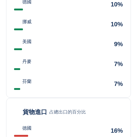
德國
10%
挪威
10%
美國
9%
丹麥
7%
芬蘭
7%
貨物進口
占總出口的百分比
德國
16%