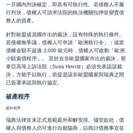
一旦國內判決確定，即具有可執行性。若債務人不履
行判決，債權人可請求法院的執法機關扣押並變賣債
務人的資產。
針對歐盟成員國作出的裁決，設有特殊的執行條件。
若債權無爭議，債權人可申請「歐洲執行令」；或當
債權金額不超過 2,000 歐元時，債權人可啟動「歐洲
小額索償程序」。 至於在非歐盟國家作出的裁決，斯
韋亞高等上訴法院（Svea Hovrät）必須先承認該裁
決，方能予以執行，前提是該非歐盟國家與瑞典之間
已簽署承認與執行協定。
破產程序
庭外程序
瑞典法律並未正式規範庭外和解安排。儘管如此，債
權人與債務人仍可進行自願協商，以商討債務事宜並