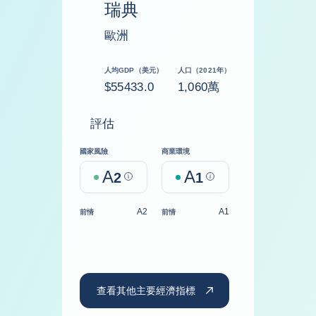
瑞典
歐洲
人均GDP（美元）
人口（2021年）
$55433.0
1,060萬
評估
國家風險
商業環境
A
A
2
Help
1
Help
A2
A1
前情
前情
查看其他主要經濟指標