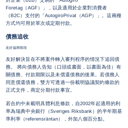
對企業（B2B）交易的「Autogiro
Foretag（AGF）」，以及適用於企業對消費者
（B2C）支付的「AutogiroPrivat（AGP）」。這兩種
方式均可用於單次或定期付款。
債務追收
友好協商階段
友好解決旨在不將案件轉入審判程序的情況下追回債
務。 將向債務人告知（口頭或書面，以書面為佳）有
關債務、付款期限以及未償還債務的後果。若債務人
同意償還債務，雙方可透過一份載明協議契約條款的
正式文件，商定分期付款事宜。
若合約中未載明具體利息條款，自2002年起適用的利
率為瑞典中央銀行（Sveriges Riksbank）的半年期基
準利率（referensräntan），外加八個百分點。