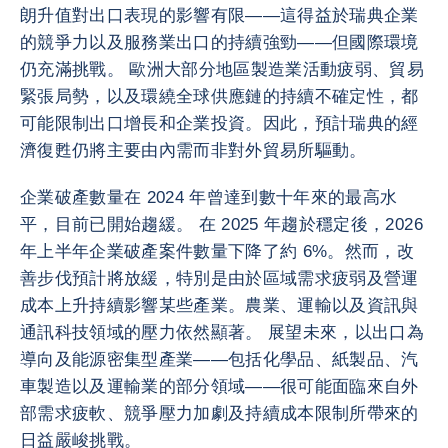
朗升值對出口表現的影響有限——這得益於瑞典企業
的競爭力以及服務業出口的持續強勁——但國際環境
仍充滿挑戰。 歐洲大部分地區製造業活動疲弱、貿易
緊張局勢，以及環繞全球供應鏈的持續不確定性，都
可能限制出口增長和企業投資。因此，預計瑞典的經
濟復甦仍將主要由內需而非對外貿易所驅動。
企業破產數量在 2024 年曾達到數十年來的最高水
平，目前已開始趨緩。 在 2025 年趨於穩定後，2026
年上半年企業破產案件數量下降了約 6%。然而，改
善步伐預計將放緩，特別是由於區域需求疲弱及營運
成本上升持續影響某些產業。農業、運輸以及資訊與
通訊科技領域的壓力依然顯著。 展望未來，以出口為
導向及能源密集型產業——包括化學品、紙製品、汽
車製造以及運輸業的部分領域——很可能面臨來自外
部需求疲軟、競爭壓力加劇及持續成本限制所帶來的
日益嚴峻挑戰。