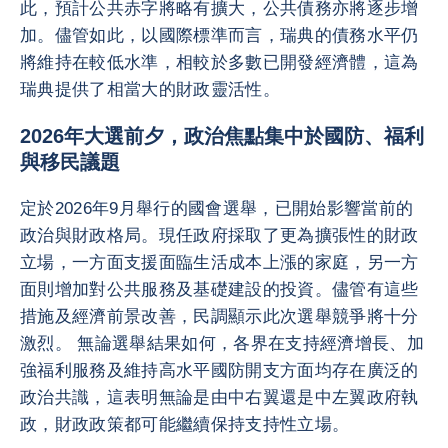
此，預計公共赤字將略有擴大，公共債務亦將逐步增
加。儘管如此，以國際標準而言，瑞典的債務水平仍
將維持在較低水準，相較於多數已開發經濟體，這為
瑞典提供了相當大的財政靈活性。
2026年大選前夕，政治焦點集中於國防、福利
與移民議題
定於2026年9月舉行的國會選舉，已開始影響當前的
政治與財政格局。現任政府採取了更為擴張性的財政
立場，一方面支援面臨生活成本上漲的家庭，另一方
面則增加對公共服務及基礎建設的投資。儘管有這些
措施及經濟前景改善，民調顯示此次選舉競爭將十分
激烈。 無論選舉結果如何，各界在支持經濟增長、加
強福利服務及維持高水平國防開支方面均存在廣泛的
政治共識，這表明無論是由中右翼還是中左翼政府執
政，財政政策都可能繼續保持支持性立場。