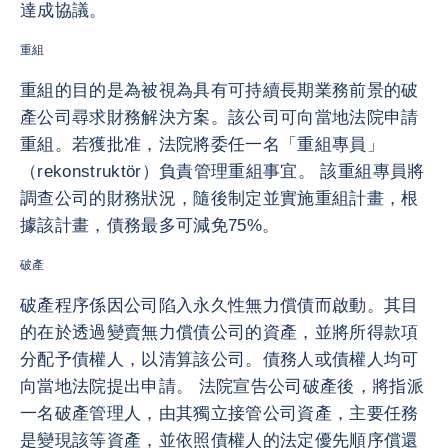
達成協議。
重組
重組的目的是為被視為具有可持續長期業務前景的破
產公司尋求財務解決方案。該公司可向當地法院申請
重組。若獲批准，法院將委任一名「重組專員」
（rekonstruktör）負責管理重組事宜。 該重組專員將
調查公司的財務狀況，隨後制定並實施重組計畫，根
據該計畫，債務最多可減免75%。
破產
破產程序係因公司陷入永久性無力償債而啟動。其目
的在於透過變賣無力償債公司的資產，並將所得款項
分配予債權人，以清算該公司。債務人或債權人均可
向當地法院提出申請。 法院宣告公司破產後，將指派
一名破產管理人，由其獨立接管公司資產，主要任務
是變現該等資產，並依照債權人的法定優先順序償還