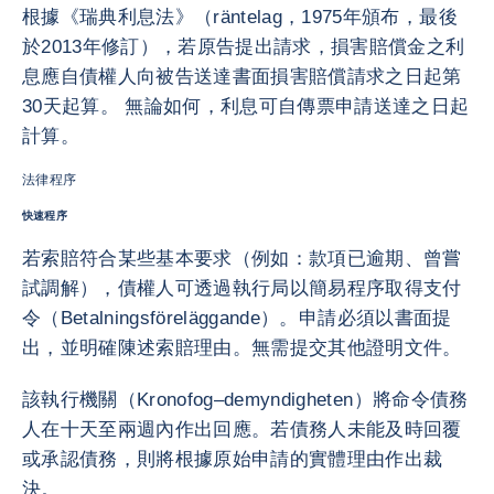
根據《瑞典利息法》（räntelag，1975年頒布，最後
於2013年修訂），若原告提出請求，損害賠償金之利
息應自債權人向被告送達書面損害賠償請求之日起第
30天起算。 無論如何，利息可自傳票申請送達之日起
計算。
法律程序
快速程序
若索賠符合某些基本要求（例如：款項已逾期、曾嘗
試調解），債權人可透過執行局以簡易程序取得支付
令（Betalningsföreläggande）。申請必須以書面提
出，並明確陳述索賠理由。無需提交其他證明文件。
該執行機關（Kronofog–demyndigheten）將命令債務
人在十天至兩週內作出回應。若債務人未能及時回覆
或承認債務，則將根據原始申請的實體理由作出裁
決。