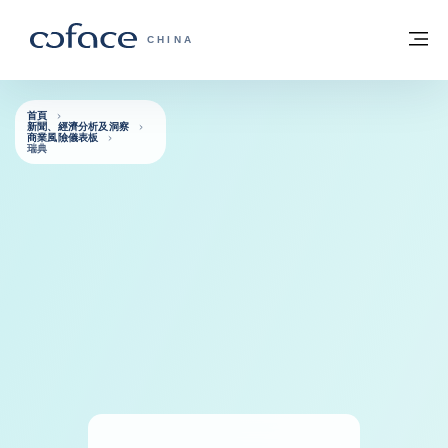
查看內容
返回首頁
選
科法斯：攜手共創安全貿易 - 首頁
CHINA
首頁
新聞、經濟分析及洞察
商業風險儀表板
瑞典