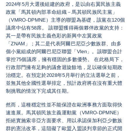
2024年5月大選後組建的政府，是以由右翼民族主義
政黨「馬其頓內部革命組織－馬其頓民族民主黨」
（VMRO-DPMNE）主導的聯盟為基礎，該黨在120個
議席中佔有58席。 該聯盟獲得兩個夥伴政黨的支持：
其一是帶有民族主義色彩的新興中左翼政黨
「ZNAM」；其二是代表阿爾巴尼亞少數族群、由多
個小黨組成的阿爾巴尼亞聯盟「Vlen」。該聯盟合計
掌控75個議席，擁有穩固的多數優勢。 在此格局下，
行政部門擁有足夠的議會迴旋餘地，足以確保短期政
治穩定。在預定於2028年5月舉行的立法選舉之前，
並無其他全國性選舉排定，預計政府將在沒有重大體
制挑戰的情況下完成其任期。
然而，這種穩定性並不能保證在歐洲事務方面取得快
速進展。馬其頓民族主義運動黨（VMRO-DPMNE）
拒絕實施索非亞方面要求、用以承認保加利亞少數族
群的憲法改革，這阻礙了歐盟入盟談判章節的正式開