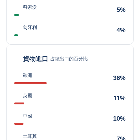
科索沃
5%
匈牙利
4%
貨物進口
占總出口的百分比
歐洲
36%
英國
11%
中國
10%
土耳其
7%