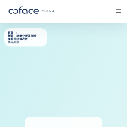
查看內容
返回首頁
選
科法斯：攜手共創安全貿易 - 首頁
CHINA
首頁
新聞、經濟分析及洞察
商業風險儀表板
北馬其頓