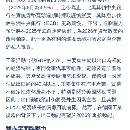
（2025年6月為4.5%）。迄今為止，北馬其頓中央銀
行在實施貨幣寬鬆週期時採取謹慎態度，其降息步伐
較歐洲中央銀行（ECB）更為緩慢。 不過，通膨壓力
預計將在2025年底前逐漸緩解，為2026年貨幣政策的
改善鋪路。此一更為有利的環境應能刺激家庭與企業
的私人投資。
工業活動（佔GDP的25%）主要集中於以出口為導向
的經濟特區，專門從事汽車零組件、電線及電子產品
的組裝。該產業高度受歐洲需求影響。僅德國一國就
佔總出口額的40%以上，主要集中在汽車產業。貿易
不確定性依然居高不下，特別是關於美國關稅問題。
因此，出口動能預計仍將受外生因素左右，且其對
2025年經濟成長的貢獻可能有限。然而，在德國工業
復甦的背景下，出口動能有望於2026年重拾動能。
雙赤字面臨壓力