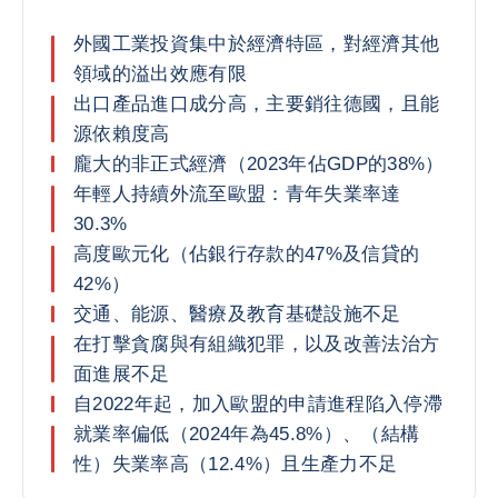
外國工業投資集中於經濟特區，對經濟其他
領域的溢出效應有限
出口產品進口成分高，主要銷往德國，且能
源依賴度高
龐大的非正式經濟（2023年佔GDP的38%）
年輕人持續外流至歐盟：青年失業率達
30.3%
高度歐元化（佔銀行存款的47%及信貸的
42%）
交通、能源、醫療及教育基礎設施不足
在打擊貪腐與有組織犯罪，以及改善法治方
面進展不足
自2022年起，加入歐盟的申請進程陷入停滯
就業率偏低（2024年為45.8%）、（結構
性）失業率高（12.4%）且生產力不足