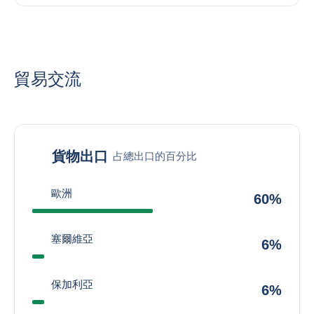
貿易交流
貨物出口
占總出口的百分比
歐洲
60%
塞爾維亞
6%
保加利亞
6%