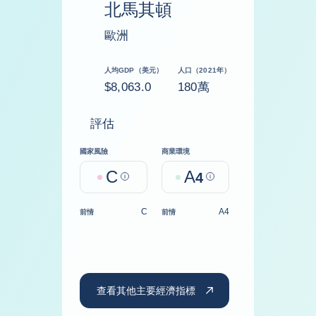
北馬其頓
歐洲
人均GDP（美元）
人口（2021年）
$8,063.0
180萬
評估
國家風險
商業環境
C
A
Help
4
Help
C
A4
前情
前情
查看其他主要經濟指標