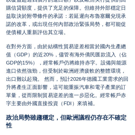
購信貸額度，提供了充足的保障。但維持外部穩定日
益取決於附帶條件的承諾：若延遲向布魯塞爾兌現承
諾的改革，或出現任何內部政治緊張局勢，都可能促
使債權人重新評估其立場。
在對外方面，由於結構性貿易逆差相當於國內生產總
值（GDP）的近20%，儘管有海外僑民匯款流入（佔
GDP的15%），經常帳戶仍將維持赤字。設備與能源
進口依然強勁，但受制於歐洲經濟疲軟的整體環境，
出口難以起飛。 然而，預計2026年德國工業需求的回
升將產生正面影響，這可能重振汽車和電子產業的訂
單量，從而限制貿易逆差的進一步惡化。經常帳戶赤
字主要由外國直接投資（FDI）來填補。
政治局勢雖趨穩定，但歐洲議程仍存在不確定
性