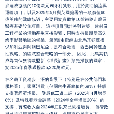
底達成協議的10億歐元匈牙利貸款，用於資助物流與
運輸項目；以及2025年5月與英國簽署的一項價值60
億英鎊的戰略協議，主要用於資助第10號鐵路走廊及
醫療基礎設施項目。 這些項目預計將對建築、建材及
工程行業的活動產生直接影響，同時支持長期受高失
業率影響地區的就業。第8號走廊經由北馬其頓連接
保加利亞與阿爾巴尼亞，是符合歐盟「西巴爾幹連通
性戰略」的區域整合戰略的一部分。 因此，北馬其頓
成為首個獲得歐盟新《增長計畫》預先撥款的國家，
於2025年春季獲撥款5,220萬歐元。
在名義工資穩步上漲的背景下（特別是在公共部門和
服務業），家庭消費（佔國內生產總值的69%）持續
支撐著經濟增長。 受最低工資上調（2025年4月增長
8%）及特殊養老金調整（2024年全年增長20%）的
支撐，實際收入自2024年底以來已恢復增長。 儘管政
府已採取措施控制食品價格，通膨率仍居高不下