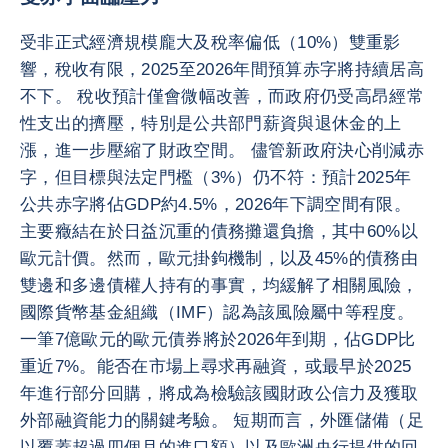
受非正式經濟規模龐大及稅率偏低（10%）雙重影
響，稅收有限，2025至2026年間預算赤字將持續居高
不下。 稅收預計僅會微幅改善，而政府仍受高昂經常
性支出的擠壓，特別是公共部門薪資與退休金的上
漲，進一步壓縮了財政空間。 儘管新政府決心削減赤
字，但目標與法定門檻（3%）仍不符：預計2025年
公共赤字將佔GDP約4.5%，2026年下調空間有限。
主要癥結在於日益沉重的債務攤還負擔，其中60%以
歐元計價。然而，歐元掛鉤機制，以及45%的債務由
雙邊和多邊債權人持有的事實，均緩解了相關風險，
國際貨幣基金組織（IMF）認為該風險屬中等程度。
一筆7億歐元的歐元債券將於2026年到期，佔GDP比
重近7%。能否在市場上尋求再融資，或最早於2025
年進行部分回購，將成為檢驗該國財政公信力及獲取
外部融資能力的關鍵考驗。 短期而言，外匯儲備（足
以覆蓋超過四個月的進口額）以及歐洲央行提供的回