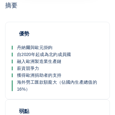
摘要
優勢
丹納爾與歐元掛鉤
自2020年起成為北約成員國
融入歐洲製造業生產鏈
薪資競爭力
獲得歐洲捐助者的支持
海外勞工匯款額龐大（佔國內生產總值的
16%）
弱點