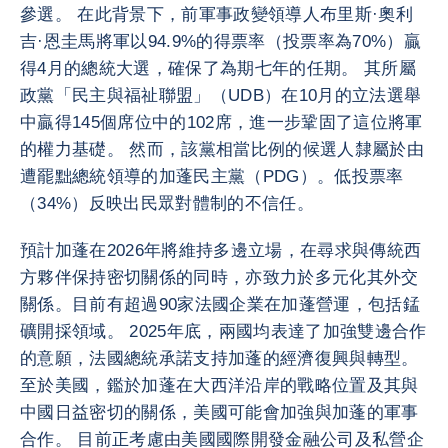
參選。 在此背景下，前軍事政變領導人布里斯·奧利
吉·恩圭馬將軍以94.9%的得票率（投票率為70%）贏
得4月的總統大選，確保了為期七年的任期。 其所屬
政黨「民主與福祉聯盟」（UDB）在10月的立法選舉
中贏得145個席位中的102席，進一步鞏固了這位將軍
的權力基礎。 然而，該黨相當比例的候選人隸屬於由
遭罷黜總統領導的加蓬民主黨（PDG）。低投票率
（34%）反映出民眾對體制的不信任。
預計加蓬在2026年將維持多邊立場，在尋求與傳統西
方夥伴保持密切關係的同時，亦致力於多元化其外交
關係。目前有超過90家法國企業在加蓬營運，包括錳
礦開採領域。 2025年底，兩國均表達了加強雙邊合作
的意願，法國總統承諾支持加蓬的經濟復興與轉型。
至於美國，鑑於加蓬在大西洋沿岸的戰略位置及其與
中國日益密切的關係，美國可能會加強與加蓬的軍事
合作。 目前正考慮由美國國際開發金融公司及私營企