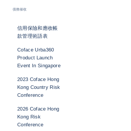
債務催收
信用保險和應收帳
款管理術語表
Coface Urba360
Product Launch
Event In Singapore
2023 Coface Hong
Kong Country Risk
Conference
2026 Coface Hong
Kong Risk
Conference