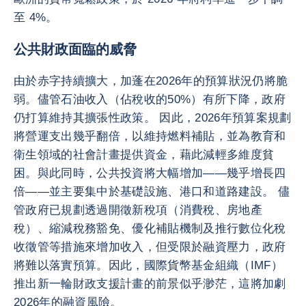
至 4%。
公共財政面臨的威脅
由於赤字持續擴大，加蓬在2026年的預算狀況仍將脆
弱。儘管石油收入（佔稅收的50%）有所下降，政府
仍打算維持其擴張性政策。 因此，2026年預算案規劃
將營運支出幾乎翻倍，以維持燃料補貼，並為教育和
衛生領域的社會計畫提供資金，藉此減輕多維度貧
困。與此同時，公共投資將大幅增加——幾乎增長四
倍——並主要集中於基礎設施、港口和道路建設。 儘
管政府已規劃透過開徵新稅項（消費稅、房地產
稅）、縮減稅務豁免、優化補貼機制及推行數位化稅
收徵管等措施來增加收入，但受限於融資壓力，政府
將難以落實預算。因此，國際貨幣基金組織（IMF）
推出新一輪財政支援計畫的前景似乎渺茫，這將加劇
2026年的融資風險。