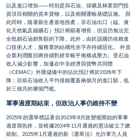
以及進口增加——特別是與石油、採礦及林業部門投
資項目相關的資本貨物，以及相關運輸基礎設施。 與
此同時，隨著新生產基地投產，非石油出口（錳、液
化天然氣及鐵礦石）預計將顯著增長，但這仍無法完
全抵銷石油銷售額的下降。此外，由於該國仍依賴進
口技術人才，服務業的結構性赤字亦持續惡化。 外資
企業利潤匯回將持續對經常帳平衡構成壓力。受石油
收入減少影響，加蓬在中非經濟與貨幣共同體
（CEMAC）外匯儲備中的佔比預計將於2026年下
降；目前石油收入平均僅能覆蓋兩個月的進口額，低
於三個月的審慎門檻。
軍事過渡期結束，但政治人事仍維持不變
2025年的選舉標誌著自2023年8月政變後開始的軍事
過渡期告終，並根據2024年11月通過的憲法確立了總
統制。2025年1月通過的新《選舉法》允許軍方人員