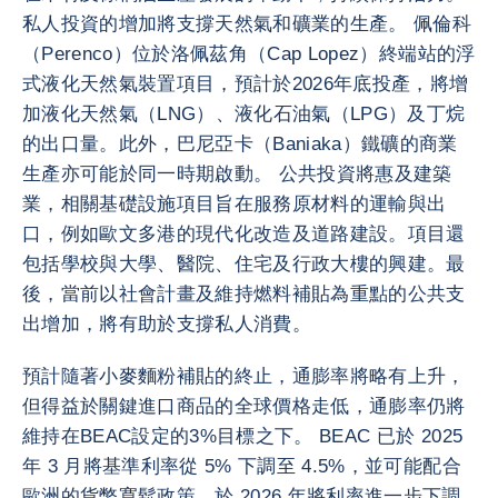
私人投資的增加將支撐天然氣和礦業的生產。 佩倫科
（Perenco）位於洛佩茲角（Cap Lopez）終端站的浮
式液化天然氣裝置項目，預計於2026年底投產，將增
加液化天然氣（LNG）、液化石油氣（LPG）及丁烷
的出口量。此外，巴尼亞卡（Baniaka）鐵礦的商業
生產亦可能於同一時期啟動。 公共投資將惠及建築
業，相關基礎設施項目旨在服務原材料的運輸與出
口，例如歐文多港的現代化改造及道路建設。項目還
包括學校與大學、醫院、住宅及行政大樓的興建。最
後，當前以社會計畫及維持燃料補貼為重點的公共支
出增加，將有助於支撐私人消費。
預計隨著小麥麵粉補貼的終止，通膨率將略有上升，
但得益於關鍵進口商品的全球價格走低，通膨率仍將
維持在BEAC設定的3%目標之下。 BEAC 已於 2025
年 3 月將基準利率從 5% 下調至 4.5%，並可能配合
歐洲的貨幣寬鬆政策，於 2026 年將利率進一步下調