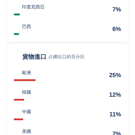
印度尼西亞
7%
巴西
6%
貨物進口
占總出口的百分比
歐洲
25%
韓國
12%
中國
11%
美國
7%