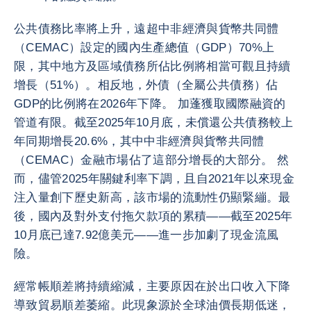
公共債務比率將上升，遠超中非經濟與貨幣共同體
（CEMAC）設定的國內生產總值（GDP）70%上
限，其中地方及區域債務所佔比例將相當可觀且持續
增長（51%）。相反地，外債（全屬公共債務）佔
GDP的比例將在2026年下降。 加蓬獲取國際融資的
管道有限。截至2025年10月底，未償還公共債務較上
年同期增長20.6%，其中中非經濟與貨幣共同體
（CEMAC）金融市場佔了這部分增長的大部分。 然
而，儘管2025年關鍵利率下調，且自2021年以來現金
注入量創下歷史新高，該市場的流動性仍顯緊繃。最
後，國內及對外支付拖欠款項的累積——截至2025年
10月底已達7.92億美元——進一步加劇了現金流風
險。
經常帳順差將持續縮減，主要原因在於出口收入下降
導致貿易順差萎縮。此現象源於全球油價長期低迷，