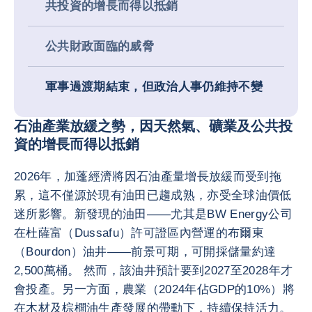
共投資的增長而得以抵銷
公共財政面臨的威脅
軍事過渡期結束，但政治人事仍維持不變
石油產業放緩之勢，因天然氣、礦業及公共投
資的增長而得以抵銷
2026年，加蓬經濟將因石油產量增長放緩而受到拖
累，這不僅源於現有油田已趨成熟，亦受全球油價低
迷所影響。新發現的油田——尤其是BW Energy公司
在杜薩富（Dussafu）許可證區內營運的布爾東
（Bourdon）油井——前景可期，可開採儲量約達
2,500萬桶。 然而，該油井預計要到2027至2028年才
會投產。另一方面，農業（2024年佔GDP的10%）將
在木材及棕櫚油生產發展的帶動下，持續保持活力。