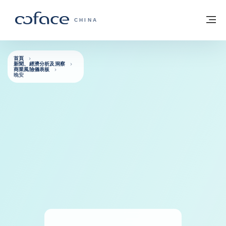
查看內容
返回首頁
選
科法斯：攜手共創安全貿易 - 首頁
CHINA
首頁
新聞、經濟分析及洞察
商業風險儀表板
晚安