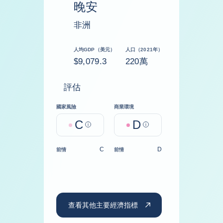
晚安
非洲
人均GDP（美元）
人口（2021年）
$9,079.3
220萬
評估
國家風險
商業環境
C
D
Help
Help
C
D
前情
前情
查看其他主要經濟指標