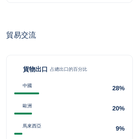
貿易交流
貨物出口
占總出口的百分比
中國
28%
歐洲
20%
馬來西亞
9%