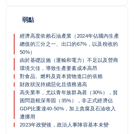
弱點
經濟高度依賴石油產業（2024年佔國內生產
總值的三分之一、出口的67%，以及稅收的
50%）
由於基礎設施（運輸和電力）不足以及營商
環境欠佳，導致生產要素成本高昂
對食品、燃料及資本貨物進口的依賴
財政狀況持續惡化且債務過高
高失業率，尤以青年族群為甚（30%），貧
困問題根深蒂固（35%），非正式經濟佔
GDP比重達40-50%，加上貪腐及石油收入
遭挪用
2023年政變後，政治人事陣容基本未變