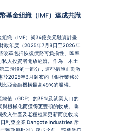
幣基金組織（IMF）達成共識
金組織（IMF）就34億美元融資計畫
財政年度（2025年7月8日至2026年
這些改革包括恢復債務可負擔性、匯率
向私人投資者開放經濟。作為「本土
26）第二階段的一部分，這些措施正刺激
於2025年3月頒布的《銀行業務公
比亞金融機構最高49%的股權。
總值（GDP）的35%及就業人口的
展與機械化而獲得更豐碩的收成。 咖
園投入生產及老種植園更新而使收成
業 Dangote Industries 斥
近期已獲政府批准）落成之前，該產業仍