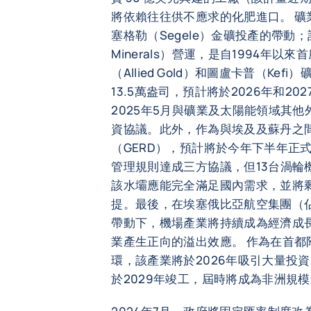
將依賴往往供不應求的化肥進口。 礦
塞格勒（Segele）金礦投產的帶動；
Minerals）營運，是自1994年以
（Allied Gold）和圖盧卡普（Ke
13.5萬盎司，預計將於2026年和2
2025年5月與礦業及太陽能領域其他
資協議。此外，作為與埃及及蘇丹之
（GERD），預計將於今年下半年正
管理規則達成三方協議，但13台渦輪
該水壩應能完全滿足國內需求，並將
提。最後，在埃塞俄比亞航空集團（佔
帶動下，機場產業將持續成為經濟成
業產生正向的溢出效應。 作為在首都
環，該產業將於2026年吸引大量投
於2029年竣工，屆時將成為非洲規