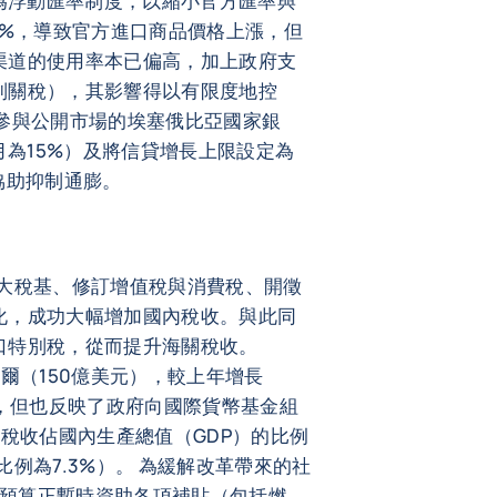
改為浮動匯率制度，以縮小官方匯率與
0%，導致官方進口商品價格上漲，但
渠道的使用率本已偏高，加上政府支
制關稅），其影響得以有限度地控
參與公開市場的埃塞俄比亞國家銀
月為15%）及將信貸增長上限設定為
協助抑制通膨。
過擴大稅基、修訂增值稅與消費稅、開徵
化，成功大幅增加國內稅收。與此同
口特別稅，從而提升海關稅收。
億比爾（150億美元），較上年增長
值，但也反映了政府向國際貨幣基金組
內稅收佔國內生產總值（GDP）的比例
該比例為7.3%）。 為緩解改革帶來的社
補充預算正暫時資助各項補貼（包括燃