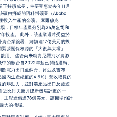
業正持續成長，主要受惠於去年11月
該礦由挪威的阿科博礦業（Akobo
來首座投入生產的金礦。 庫爾穆克
fi）礦場，目標年產量分別為24萬盎司和
027年投產。 此外，該產業還將受益於
外資企業簽署、總額達17億美元的投
間緊張關係根源的「大復興大壩」
式啟用。 儘管尚未就青尼羅河水資源
機中的數台自2022年起已開始運轉。
剩餘電力出口至蘇丹、肯亞及吉布
國內生產總值的4.5%）營收增長的
長的驅動力，並對農產品出口及旅遊
附近比肖夫圖興建新機場計畫的一
資，工程造價達78億美元。該機場預計
模最大的機場。