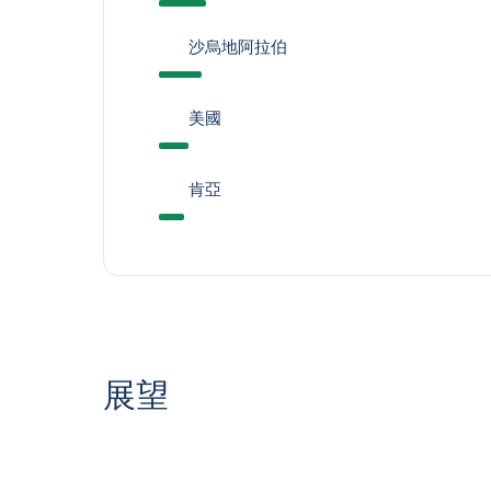
沙烏地阿拉伯
美國
肯亞
展望