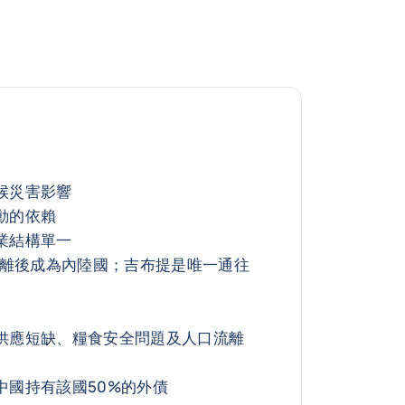
候災害影響
動的依賴
業結構單一
脫離後成為內陸國；吉布提是唯一通往
供應短缺、糧食安全問題及人口流離
中國持有該國50%的外債