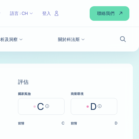
聯絡我們
語言 :
CH
登入
分析及洞察
關於科法斯
搜尋
評估
國家風險
商業環境
C
D
Help
Help
C
D
前情
前情