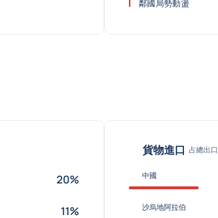
鄰國局勢動盪
貨物進口
占總出口
中國
20%
沙烏地阿拉伯
11%