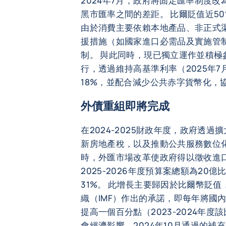
2024年7月，政府將固定匯率制度
黑市匯率之間的差距。 比爾貶值近5
由於消費主要依賴本地產品、非正式
援措施（如國家進口必需品及實施管
制。 與此同時，現已獨立運作並積極
行，透過維持高基準利率（2025年7
18%，並配合減少公共赤字貨幣化，
外債重組即將完成
在2024-2025財政年度，政府透
新房地產稅，以及推動公共服務數位
時，外匯市場改革使政府得以徵收進
2025-2026年度預算案總額為20
31%。 此增長主要歸因於比爾幣貶
織（IMF）作出的承諾，即每年將國
提高一個百分點（2023-2024年度
會經濟影響，2024年10月通過的