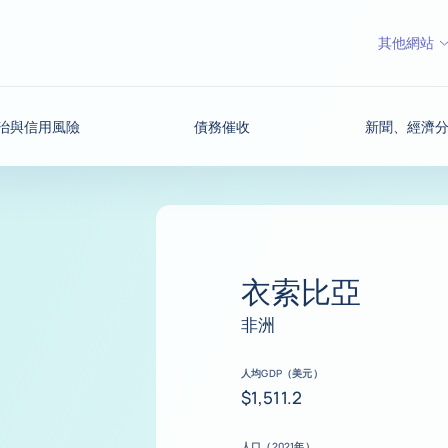
其他網站
治與信用風險
債務催收
新聞、經濟
衣索比亞
非洲
人均GDP（美元）
$1,511.2
人口（2021年）