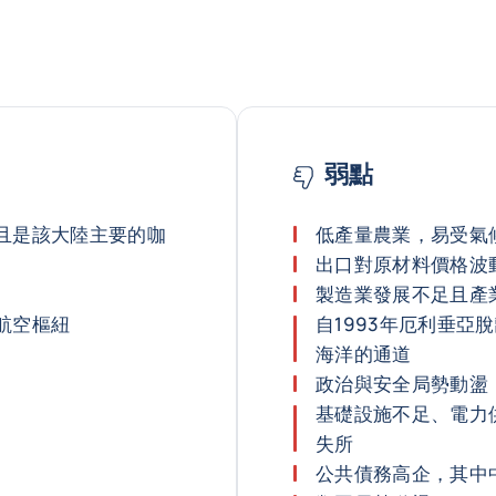
弱點
且是該大陸主要的咖
低產量農業，易受氣
出口對原材料價格波
製造業發展不足且產
航空樞紐
自1993年厄利垂亞
海洋的通道
政治與安全局勢動盪
基礎設施不足、電力
失所
公共債務高企，其中