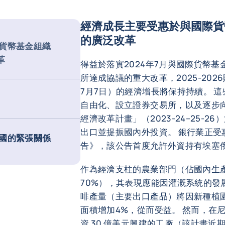
經濟成長主要受惠於與國際貨
的廣泛改革
貨幣基金組織
革
得益於落實2024年7月與國際貨幣基
所達成協議的重大改革，2025-2026
7月7日）的經濟增長將保持持續。 
自由化、設立證券交易所，以及逐步
經濟改革計畫」（2023-24–25-
出口並提振國內外投資。 銀行業正受惠
國的緊張關係
告》，該公告首度允許外資持有埃塞俄
作為經濟支柱的農業部門（佔國內生產
70%），其表現應能因灌溉系統的發
啡產量（主要出口產品）將因新種植
面積增加4%，從而受益。 然而，在尼日利亞企
資 30 億美元興建的工廠（該計畫