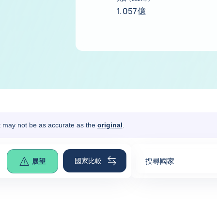
1.057億
It may not be as accurate as the
original
.
國家比較
搜尋國家
展望
0
suggestions