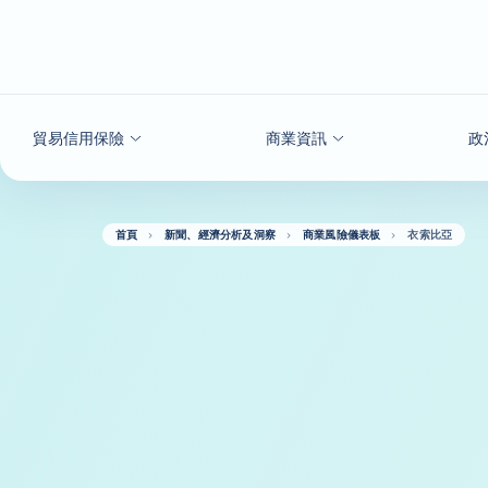
查看內容
貿易信用保險
商業資訊
政
首頁
新聞、經濟分析及洞察
商業風險儀表板
衣索比亞