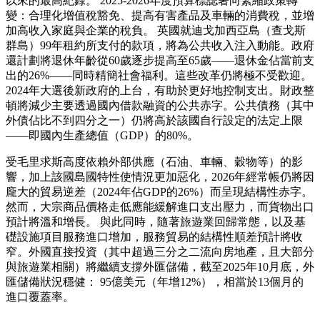
以來的最高紀錄。 2025-2026年度預算標誌著向緊縮政策轉
變：合理化增值稅豁免、提高有害產品及車輛的消費稅，並增
加高收入家庭與企業的稅負。 英國就迪戈加西亞島（查戈斯
群島）99年租約所支付的款項，將為公共收入注入動能。政府
還計劃將退休年齡從60歲逐步提高至65歲——退休金佔當前支
出的26%——同時精簡社會福利。這些改革仍將極不受歡迎。
2024年大選後新政府的上台，有助於更好地控制支出。財政整
頓將減少主要透過國內借款融資的公共赤字。公共債務（其中
外債佔比不到四分之一）仍將高於該國自行設定的法定上限
——即國內生產總值（GDP）的80%。
受毛里求斯高度依賴外部供應（石油、車輛、穀物等）的影
響，加上該國島國特性使情況更加惡化，2026年經常帳仍將因
龐大的貿易逆差（2024年佔GDP的26%）而呈現結構性赤字。
然而，大宗商品價格走低應能緩解進口支出壓力，而貨物出口
預計將溫和增長。 與此同時，隨著旅遊業回歸常態，以及基
礎設施項目服務進口增加，服務貿易的結構性順差預計將收
窄。外國直接投資（其中超過三分之二流向房地產，且大部分
與旅遊業相關）將繼續支撐外匯儲備，截至2025年10月底，外
匯儲備狀況穩健： 95億美元（年增12%），相當於13個月的
進口覆蓋率。