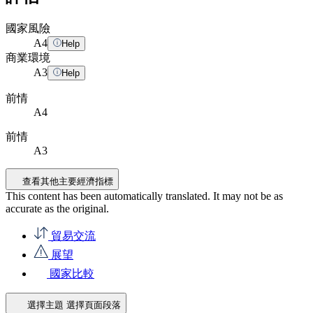
國家風險
A
4
Help
商業環境
A
3
Help
前情
A4
前情
A3
查看其他主要經濟指標
This content has been automatically translated. It may not be as
accurate as the
original
.
貿易交流
展望
國家比較
選擇主題
選擇頁面段落