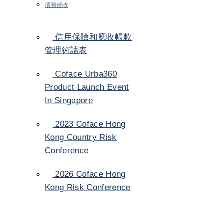
債務催收
信用保險和應收帳款
管理術語表
Coface Urba360
Product Launch Event
In Singapore
2023 Coface Hong
Kong Country Risk
Conference
2026 Coface Hong
Kong Risk Conference