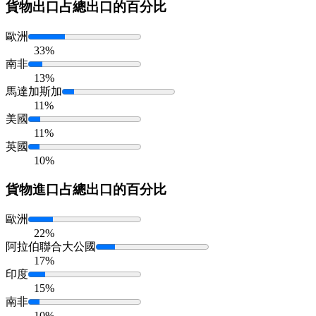
貨物出口
占總出口的百分比
歐洲
33%
南非
13%
馬達加斯加
11%
美國
11%
英國
10%
貨物進口
占總出口的百分比
歐洲
22%
阿拉伯聯合大公國
17%
印度
15%
南非
10%