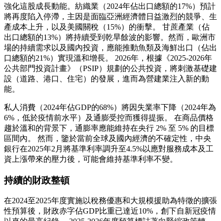
強化這股成長動能。紡織業（2024年佔出口總額的17%）預計
將再度陷入停滯，主因是面臨亞洲經濟體日益激烈的競爭、生
產成本上升，以及美國關稅（15%）的衝擊。 甘蔗產業（佔
出口總額的13%）將持續受到乾旱餘波的影響。然而，歐洲市
場的持續需求以及國內投資，應能推動魚類及海鮮出口（佔出
口總額的21%）實現溫和增長。 2026年，根據《2025-2026年
公共部門投資計畫》（PSIP）規劃的公共投資，將刺激基礎建
設（道路、港口、住宅）的發展，進而為營建業注入新的動
能。
私人消費（2024年佔GDP的68%）將因失業率下降（2024年為
6%，低於疫情前水平）及通膨受控而獲得提振。 在商品價格
趨於溫和的背景下，通膨率應能維持在央行 2% 至 5% 的目標
區間內。 然而，鑒於當前全球及國內經濟的不確定性，中央
銀行在2025年2月將基準利率調升至4.5%以應對服務成本及工
資上漲帶來的壓力後，可能會維持基準利率不變。
持續的財政整頓
在2024至2025年度實施以稅務優惠和大規模援助為特徵的擴張
性預算後，財政赤字佔GDP比重已達近10%，創下自新冠疫情