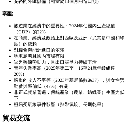
充裕的外匯儲備（相當於13個月的進口額）
弱點
旅遊業在經濟中的重要性：2024年佔國內生產總值
（GDP）的22%
在商業、經濟及政治上對西歐及亞洲（尤其是中國和印
度）的依賴
對糧食與能源進口的依賴
地處島嶼且國內市場有限
缺乏熟練勞動力，且出口競爭力持續下滑
青年失業率高（2025年第二季，16至24歲年齡組達
20%）
嚴重的收入不平等（2023年基尼係數為37），與女性勞
動參與率偏低（47%）有關
非正式就業普遍，傳統產業（農業、紡織業）生產力低
下
極易受氣象事件影響（熱帶氣旋、長期乾旱）
貿易交流