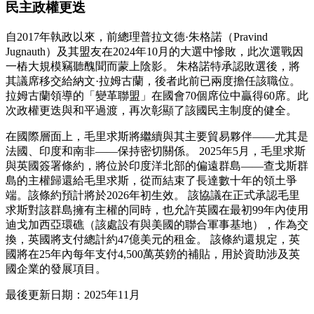
民主政權更迭
自2017年執政以來，前總理普拉文德·朱格諾（Pravind
Jugnauth）及其盟友在2024年10月的大選中慘敗，此次選戰因
一樁大規模竊聽醜聞而蒙上陰影。 朱格諾特承認敗選後，將
其議席移交給納文·拉姆古蘭，後者此前已兩度擔任該職位。
拉姆古蘭領導的「變革聯盟」在國會70個席位中贏得60席。此
次政權更迭與和平過渡，再次彰顯了該國民主制度的健全。
在國際層面上，毛里求斯將繼續與其主要貿易夥伴——尤其是
法國、印度和南非——保持密切關係。 2025年5月，毛里求斯
與英國簽署條約，將位於印度洋北部的偏遠群島——查戈斯群
島的主權歸還給毛里求斯，從而結束了長達數十年的領土爭
端。該條約預計將於2026年初生效。 該協議在正式承認毛里
求斯對該群島擁有主權的同時，也允許英國在最初99年內使用
迪戈加西亞環礁（該處設有與美國的聯合軍事基地），作為交
換，英國將支付總計約47億美元的租金。 該條約還規定，英
國將在25年內每年支付4,500萬英鎊的補貼，用於資助涉及英
國企業的發展項目。
最後更新日期：2025年11月