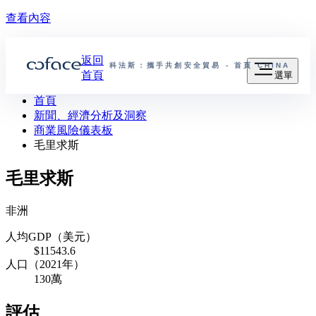
查看內容
返回
科法斯：攜手共創安全貿易 - 首頁
CHINA
首頁
選單
首頁
新聞、經濟分析及洞察
商業風險儀表板
毛里求斯
毛里求斯
非洲
人均GDP（美元）
$11543.6
人口（2021年）
130萬
評估