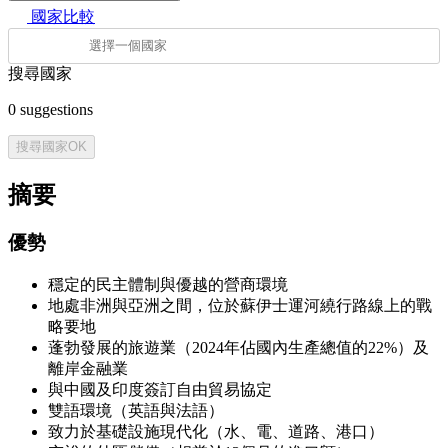
國家比較
搜尋國家
0
suggestions
搜尋國家
OK
摘要
優勢
穩定的民主體制與優越的營商環境
地處非洲與亞洲之間，位於蘇伊士運河繞行路線上的戰
略要地
蓬勃發展的旅遊業（2024年佔國內生產總值的22%）及
離岸金融業
與中國及印度簽訂自由貿易協定
雙語環境（英語與法語）
致力於基礎設施現代化（水、電、道路、港口）