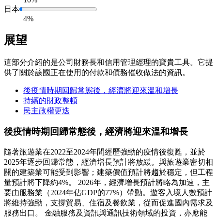
日本
4%
展望
這部分介紹的是公司財務長和信用管理經理的寶貴工具。它提
供了關於該國正在使用的付款和債務催收做法的資訊。
後疫情時期回歸常態後，經濟將迎來溫和增長
持續的財政整頓
民主政權更迭
後疫情時期回歸常態後，經濟將迎來溫和增長
隨著旅遊業在2022至2024年間經歷強勁的疫情後復甦，並於
2025年逐步回歸常態，經濟增長預計將放緩。與旅遊業密切相
關的建築業可能受到影響；建築價值預計將趨於穩定，但工程
量預計將下降約4%。 2026年，經濟增長預計將略為加速，主
要由服務業（2024年佔GDP的77%）帶動。遊客入境人數預計
將維持強勁，支撐貿易、住宿及餐飲業，從而促進國內需求及
服務出口。 金融服務及資訊與通訊技術領域的投資，亦應能