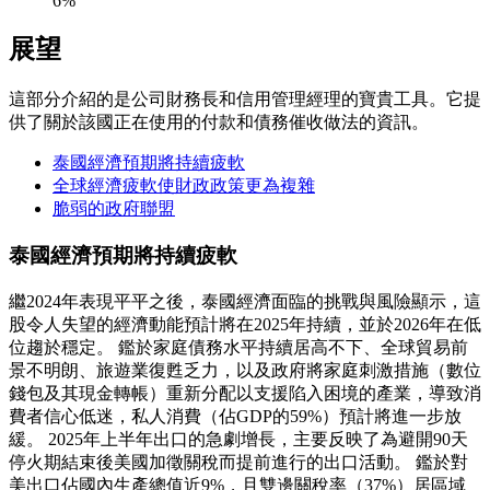
6%
展望
這部分介紹的是公司財務長和信用管理經理的寶貴工具。它提
供了關於該國正在使用的付款和債務催收做法的資訊。
泰國經濟預期將持續疲軟
全球經濟疲軟使財政政策更為複雜
脆弱的政府聯盟
泰國經濟預期將持續疲軟
繼2024年表現平平之後，泰國經濟面臨的挑戰與風險顯示，這
股令人失望的經濟動能預計將在2025年持續，並於2026年在低
位趨於穩定。 鑑於家庭債務水平持續居高不下、全球貿易前
景不明朗、旅遊業復甦乏力，以及政府將家庭刺激措施（數位
錢包及其現金轉帳）重新分配以支援陷入困境的產業，導致消
費者信心低迷，私人消費（佔GDP的59%）預計將進一步放
緩。 2025年上半年出口的急劇增長，主要反映了為避開90天
停火期結束後美國加徵關稅而提前進行的出口活動。 鑑於對
美出口佔國內生產總值近9%，且雙邊關稅率（37%）居區域