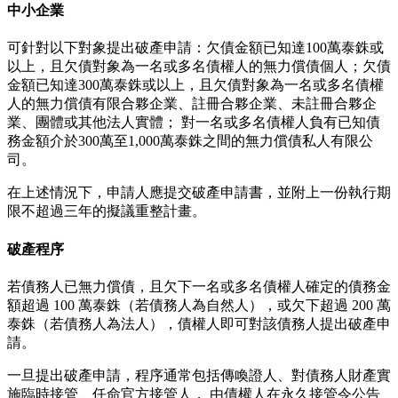
中小企業
可針對以下對象提出破產申請：欠債金額已知達100萬泰銖或
以上，且欠債對象為一名或多名債權人的無力償債個人；欠債
金額已知達300萬泰銖或以上，且欠債對象為一名或多名債權
人的無力償債有限合夥企業、註冊合夥企業、未註冊合夥企
業、團體或其他法人實體； 對一名或多名債權人負有已知債
務金額介於300萬至1,000萬泰銖之間的無力償債私人有限公
司。
在上述情況下，申請人應提交破產申請書，並附上一份執行期
限不超過三年的擬議重整計畫。
破產程序
若債務人已無力償債，且欠下一名或多名債權人確定的債務金
額超過 100 萬泰銖（若債務人為自然人），或欠下超過 200 萬
泰銖（若債務人為法人），債權人即可對該債務人提出破產申
請。
一旦提出破產申請，程序通常包括傳喚證人、對債務人財產實
施臨時接管、任命官方接管人， 由債權人在永久接管令公告