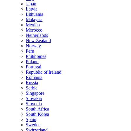
Japan
Latvia
Lithuania
Malaysia
Mexico
Morocco
Netherlands
New Zealand
Norway
Peru
Philippines
Poland
Portugal
Republic of Ireland
Romania
Russia
Serbia
Singapore
Slovakia
Slovenia
South Africa
South Korea
Spain
Sweden
Switzerland