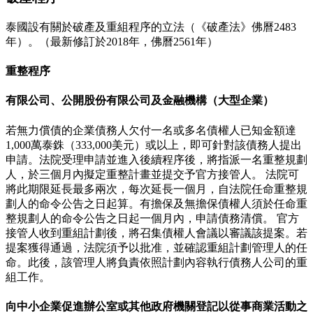
泰國設有關於破產及重組程序的立法（《破產法》佛曆2483
年）。（最新修訂於2018年，佛曆2561年）
重整程序
有限公司、公開股份有限公司及金融機構（大型企業）
若無力償債的企業債務人欠付一名或多名債權人已知金額達
1,000萬泰銖（333,000美元）或以上，即可針對該債務人提出
申請。法院受理申請並進入後續程序後，將指派一名重整規劃
人，於三個月內擬定重整計畫並提交予官方接管人。 法院可
將此期限延長最多兩次，每次延長一個月，自法院任命重整規
劃人的命令公告之日起算。有擔保及無擔保債權人須於任命重
整規劃人的命令公告之日起一個月內，申請債務清償。 官方
接管人收到重組計劃後，將召集債權人會議以審議該提案。若
提案獲得通過，法院須予以批准，並確認重組計劃管理人的任
命。此後，該管理人將負責依照計劃內容執行債務人公司的重
組工作。
向中小企業促進辦公室或其他政府機關登記以從事商業活動之