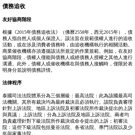
債務追收
友好協商階段
根據《2015年債務追收法》（佛曆2558年，西元2015年），債
務人指自然人或個人保證人。該法旨在規範債權人進行的追收
活動，或在涉及消費者債務時，由追收機構執行的相關活動。
商業催收機構亦須遵循該法所規定的作業規範。例如，在友好
協商階段，債權人僅能與債務人或經債務人授權之其他人進行
溝通。此外，債權人或催收機構在與債務人接觸時，僅限於表
明身分並說明債務詳情。
法律程序
泰國司法法院體系分為三個層級：最高法院：此為該國最高司
法機關。其所有裁決均為最終裁決且必須執行。該院負責審理
針對上訴法院、地區上訴法院及初審法院所作裁決提出的上訴
與異議； 上訴法院：分為上訴法院及地區上訴法院。兩者均
負責處理針對下級法院所作裁決或命令提出的上訴；初審法
院：這些下級法院包括曼谷法院、各省法院、專門法院以及少
年與家事法院。