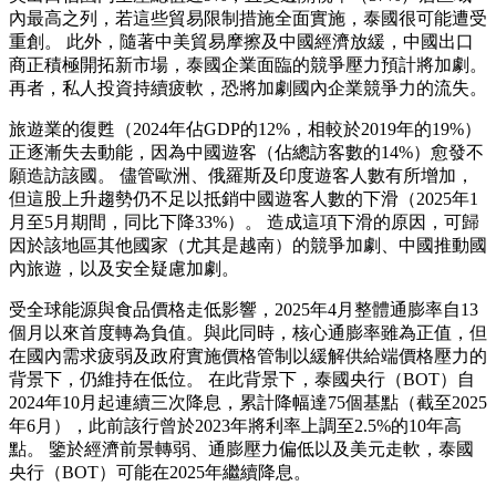
內最高之列，若這些貿易限制措施全面實施，泰國很可能遭受
重創。 此外，隨著中美貿易摩擦及中國經濟放緩，中國出口
商正積極開拓新市場，泰國企業面臨的競爭壓力預計將加劇。
再者，私人投資持續疲軟，恐將加劇國內企業競爭力的流失。
旅遊業的復甦（2024年佔GDP的12%，相較於2019年的19%）
正逐漸失去動能，因為中國遊客（佔總訪客數的14%）愈發不
願造訪該國。 儘管歐洲、俄羅斯及印度遊客人數有所增加，
但這股上升趨勢仍不足以抵銷中國遊客人數的下滑（2025年1
月至5月期間，同比下降33%）。 造成這項下滑的原因，可歸
因於該地區其他國家（尤其是越南）的競爭加劇、中國推動國
內旅遊，以及安全疑慮加劇。
受全球能源與食品價格走低影響，2025年4月整體通膨率自13
個月以來首度轉為負值。與此同時，核心通膨率雖為正值，但
在國內需求疲弱及政府實施價格管制以緩解供給端價格壓力的
背景下，仍維持在低位。 在此背景下，泰國央行（BOT）自
2024年10月起連續三次降息，累計降幅達75個基點（截至2025
年6月），此前該行曾於2023年將利率上調至2.5%的10年高
點。 鑒於經濟前景轉弱、通膨壓力偏低以及美元走軟，泰國
央行（BOT）可能在2025年繼續降息。