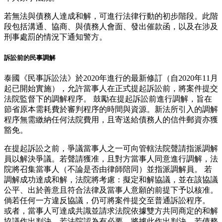
若無法與債務人達成和解，可進行法律行動的初步階段。此階
段包括溝通、協商、與債務人會面、發出催款函，以及在涉及
刑事處罰的情況下通知警方。
訴訟前的民事調解
泰國《民事訴訟法》於2020年進行的最新修訂（自2020年11月
起已開始實施），允許當事人在正式提起訴訟前，將案件提交
法院監督下的調解程序。 鼓勵在提起訴訟前進行調解，旨在
節省原本需耗費於審判程序的時間與資源。新法所引入的調解
程序無需繳納任何法院費用，且寄送給債務人的信件郵資亦獲
豁免。
在提起訴訟之前，爭議當事人之一可向管轄法院聲請指派調解
員以解決爭議。若聲請獲准，且對方當事人同意進行調解，法
院將召集當事人（不論是否由律師陪同）並指派調解員。 若
調解成功達成和解，法院將考慮：擬定和解協議，並在該協議
公平、出於善意且符合法律及當事人意願的前提下予以核准。
倘若任何一方違反協議，仍可將案件提交至普通訴訟程序。
或者，當事人可達成共識並請求法院依據雙方共同商定的和解
協議作出判決。若法院認為有必要，將據此作出判決。若債務