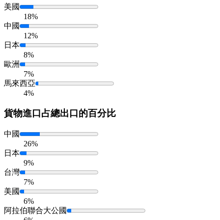
美國
18%
中國
12%
日本
8%
歐洲
7%
馬來西亞
4%
貨物進口
占總出口的百分比
中國
26%
日本
9%
台灣
7%
美國
6%
阿拉伯聯合大公國