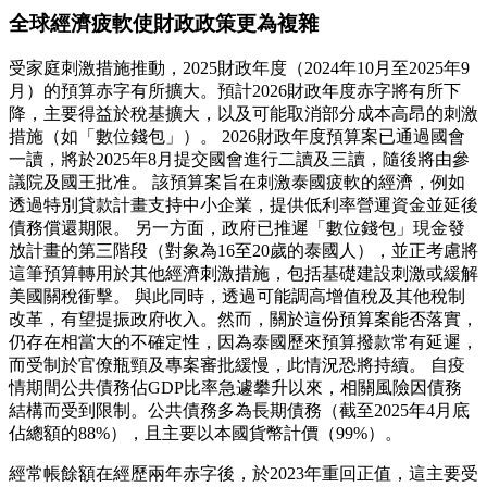
全球經濟疲軟使財政政策更為複雜
受家庭刺激措施推動，2025財政年度（2024年10月至2025年9
月）的預算赤字有所擴大。預計2026財政年度赤字將有所下
降，主要得益於稅基擴大，以及可能取消部分成本高昂的刺激
措施（如「數位錢包」）。 2026財政年度預算案已通過國會
一讀，將於2025年8月提交國會進行二讀及三讀，隨後將由參
議院及國王批准。 該預算案旨在刺激泰國疲軟的經濟，例如
透過特別貸款計畫支持中小企業，提供低利率營運資金並延後
債務償還期限。 另一方面，政府已推遲「數位錢包」現金發
放計畫的第三階段（對象為16至20歲的泰國人），並正考慮將
這筆預算轉用於其他經濟刺激措施，包括基礎建設刺激或緩解
美國關稅衝擊。 與此同時，透過可能調高增值稅及其他稅制
改革，有望提振政府收入。然而，關於這份預算案能否落實，
仍存在相當大的不確定性，因為泰國歷來預算撥款常有延遲，
而受制於官僚瓶頸及專案審批緩慢，此情況恐將持續。 自疫
情期間公共債務佔GDP比率急遽攀升以來，相關風險因債務
結構而受到限制。公共債務多為長期債務（截至2025年4月底
佔總額的88%），且主要以本國貨幣計價（99%）。
經常帳餘額在經歷兩年赤字後，於2023年重回正值，這主要受