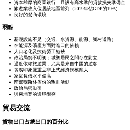
資本雄厚的商業銀行，且設有高水準的貸款損失準備金
旅遊業收入位居該地區前列（2019年佔GDP的19%）
良好的營商環境
弱點
基礎設施不足（交通、水資源、能源、鄉村道路）
在能源及礦產方面對進口的依賴
人口老化及技術勞工短缺
政治局勢不明朗；城鄉居民之間存在對立
過度依賴旅遊業，尤其是來自中國的遊客
貪腐印象嚴重且非正式經濟規模龐大
家庭負債水平偏高
南部穆斯林省份的叛亂活動
政治局勢動盪
與柬埔寨的邊境衝突
貿易交流
貨物出口
占總出口的百分比