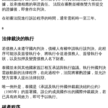
據，並承擔相應的舉證責任。 法院在審酌並權衡雙方所提交
的證據後，即會作出判決。
在初審法院進行訴訟程序的時間，通常需耗時一至三年。
0
法律裁決的執行
若債務人未遵守國內判決，債權人有權申請執行該判決。此程
序可能涉及簽發執行令、將執行令送達債務人、簽發執行令
狀，以及扣押及變賣債務人名下財產。
泰國並未與其他國家簽訂相互承認與執行協議。執行外國判決
需啟動新的法律程序，在此過程中，法院將審酌證據，並允許
雙方當事人提出法律抗辯。
唯一例外是，泰國是《承認及執行外國仲裁裁決紐約公約》
（1985年）的簽署國。該公約成員國作出的國際仲裁裁決，若
已具有終局效力，即可予以執行。
破產程序