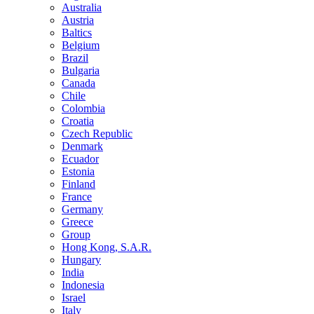
Australia
Austria
Baltics
Belgium
Brazil
Bulgaria
Canada
Chile
Colombia
Croatia
Czech Republic
Denmark
Ecuador
Estonia
Finland
France
Germany
Greece
Group
Hong Kong, S.A.R.
Hungary
India
Indonesia
Israel
Italy