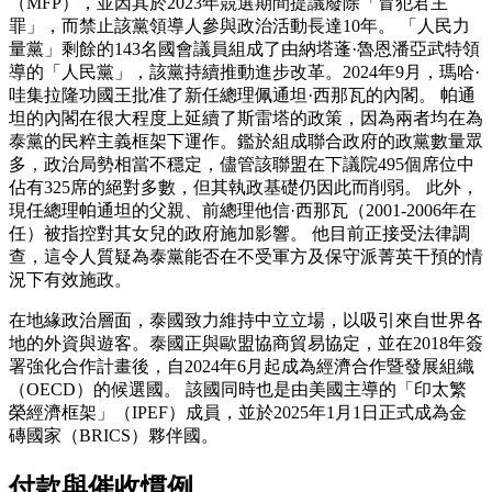
（MFP），並因其於2023年競選期間提議廢除「冒犯君主
罪」，而禁止該黨領導人參與政治活動長達10年。 「人民力
量黨」剩餘的143名國會議員組成了由納塔蓬·魯恩潘亞武特領
導的「人民黨」，該黨持續推動進步改革。2024年9月，瑪哈·
哇集拉隆功國王批准了新任總理佩通坦·西那瓦的內閣。 帕通
坦的內閣在很大程度上延續了斯雷塔的政策，因為兩者均在為
泰黨的民粹主義框架下運作。鑑於組成聯合政府的政黨數量眾
多，政治局勢相當不穩定，儘管該聯盟在下議院495個席位中
佔有325席的絕對多數，但其執政基礎仍因此而削弱。 此外，
現任總理帕通坦的父親、前總理他信·西那瓦（2001-2006年在
任）被指控對其女兒的政府施加影響。 他目前正接受法律調
查，這令人質疑為泰黨能否在不受軍方及保守派菁英干預的情
況下有效施政。
在地緣政治層面，泰國致力維持中立立場，以吸引來自世界各
地的外資與遊客。泰國正與歐盟協商貿易協定，並在2018年簽
署強化合作計畫後，自2024年6月起成為經濟合作暨發展組織
（OECD）的候選國。 該國同時也是由美國主導的「印太繁
榮經濟框架」（IPEF）成員，並於2025年1月1日正式成為金
磚國家（BRICS）夥伴國。
付款與催收慣例