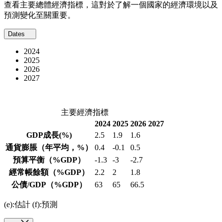
查看主要總體經濟指標，這對於了解一個國家的經濟環境以及
預測變化至關重要。
Dates
2024
2025
2026
2027
主要經濟指標
2024
2025
2026
2027
GDP成長
(%)
2.5
1.9
1.6
通貨膨脹
（年平均，%）
0.4
-0.1
0.5
預算平衡
（%GDP）
-1.3
-3
-2.7
經常帳餘額
（%GDP）
2.2
2
1.8
公債/GDP
（%GDP）
63
65
66.5
(e):估計 (f):預測