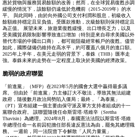
惠於貨物與服務貿易餘額的改善；然而，在全球貿易復甦步調
緩慢的情況下，該餘額仍遠低於危機前（2015-2019年）的水
平。 與此同時，由於向外國公司支付利潤和股息，初級收入
餘額維持穩定且呈負值。受匯款推動，次級餘額則保持穩定且
為正值。 展望未來，旅遊業復甦緩慢、出口增長乏力，以及
受美國貿易限制影響導致進口增加（特別是來自尋求美國以外
替代市場的中國出口商），都可能阻礙經常帳戶的復甦。儘管
如此，國際儲備仍維持在高水平，約可覆蓋八個月的進口額。
2025年上半年，在美元走弱的背景下，泰銖（THB）匯率走
強。泰銖未來的走勢在一定程度上取決於美國的經濟政策。
脆弱的政府聯盟
「前進黨」（MFP）在2023年5月的國會大選中贏得最多議
席。 但由於「前進黨」力主修訂大不敬法，導致其無法組建
政府，隨後數月政治局勢陷入僵局；最終，「為泰黨」
（PT）宣布組建一個主要由保守派及軍方支持者組成的十一
黨聯合政府。 該聯盟隨後任命斯雷塔·塔維辛（Srettha
Thavisin）為總理。2024年8月，泰國憲法法院以斯雷塔·塔維
辛總理任命一名前囚犯擔任部長違反憲法為由，罷免其總理職
務。 一週前，同一法院曾下令解散「人民力量黨」