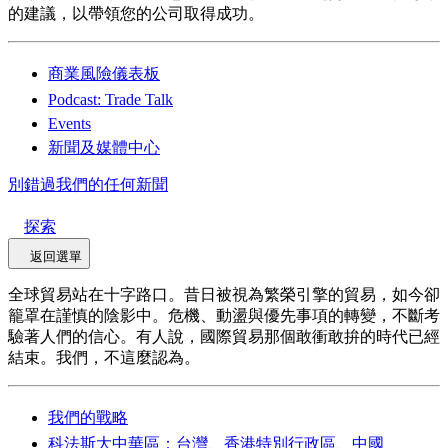
的建議，以帶領您的公司取得成功。
商業風險儀表板
Podcast: Trade Talk
Events
新聞及媒體中心
別錯過我們的任何新聞
探索
返回選單
全球貿易站在十字路口。昔日被視為繁榮引擎的貿易，如今卻
籠罩在謹慎的陰影中。危機、動盪與優先事項的轉變，不斷考
驗著人們的信心。有人說，國際貿易那個敢衝敢拚的時代已經
結束。我們，不這麼認為。
我們的戰略
科法斯大中華區：台灣、香港特別行政區、中國