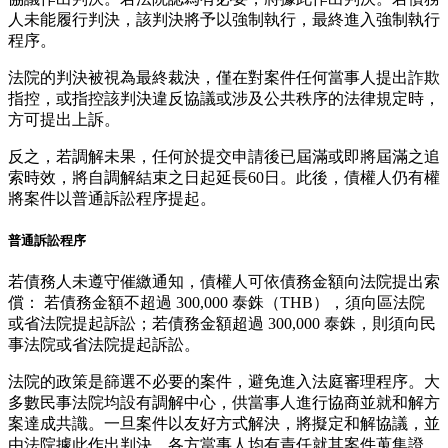
人未能履行判決，該判決將予以強制執行，最終進入強制執行
程序。
法院的判決被視為最終裁決，僅在對案件任何當事人提出詐欺
指控，或指控該判決違反協議或涉及公共秩序的法律規定時，
方可提出上訴。
反之，若調解未果，任何於提交申請後已屆滿或即將屆滿之追
索時效，將自調解結束之日起延長60日。此後，債權人仍有權
將案件以普通訴訟程序提起。
普通訴訟程序
若債務人未遵守催繳通知，債權人可依債務金額向法院提出索
償： 若債務金額不超過 300,000 泰銖（THB），須向區法院
或省法院提起訴訟；若債務金額超過 300,000 泰銖，則須向民
事法院或省法院提起訴訟。
法院的政策是篩選不必要的案件，避免進入法庭審理程序。大
多數民事法院均設有調解中心，供當事人進行協商並就和解方
案達成共識。一旦案件以友好方式解決，將擬定和解協議，並
由法院據此作出判決。各方當事人均有責任就其案件蒐集證