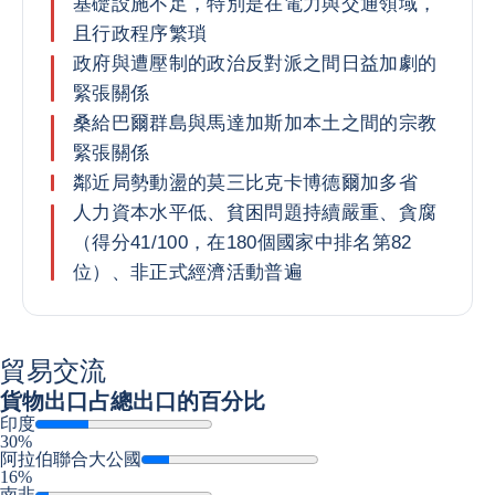
基礎設施不足，特別是在電力與交通領域，
且行政程序繁瑣
政府與遭壓制的政治反對派之間日益加劇的
緊張關係
桑給巴爾群島與馬達加斯加本土之間的宗教
緊張關係
鄰近局勢動盪的莫三比克卡博德爾加多省
人力資本水平低、貧困問題持續嚴重、貪腐
（得分41/100，在180個國家中排名第82
位）、非正式經濟活動普遍
貿易交流
貨物出口
占總出口的百分比
印度
30%
阿拉伯聯合大公國
16%
南非