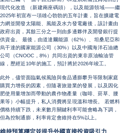
現代化改造 （新建兩座碼頭），以及能源領域——繼
2025年初宣布一項雄心勃勃的五年計畫，旨在擴建電
力網並開發太陽能、風能及水力發電廠後，該計畫由
政府出資，其餘三分之一則由多邊夥伴及開發銀行提
供資金。 最後，由道達爾能源（62%）、坦桑尼亞和
烏干達的國家能源公司（30%）以及中國海洋石油總
公司（CNOOC，8%）共同出資的東非原油輸油管
線，歷經近10年的施工，預計將於2026年竣工。
此外，儘管面臨氣候風險與食品通膨攀升等限制家庭
購買力增長的因素，但隨著旅遊業的發展，以及因化
肥使用量增加而帶動的農作物產量（咖啡、菸草、腰
果等）小幅提升，私人消費將呈現溫和增長。 若燃料
價格持續下跌，未來數月關鍵利率可能會略為下調，
但為控制通膨，利率肯定會維持在5%以上。
維持預算穩定並提升外國直接投資吸引力