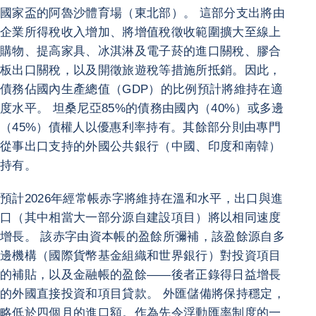
國家盃的阿魯沙體育場（東北部）。 這部分支出將由
企業所得稅收入增加、將增值稅徵收範圍擴大至線上
購物、提高家具、冰淇淋及電子菸的進口關稅、膠合
板出口關稅，以及開徵旅遊稅等措施所抵銷。因此，
債務佔國內生產總值（GDP）的比例預計將維持在適
度水平。 坦桑尼亞85%的債務由國內（40%）或多邊
（45%）債權人以優惠利率持有。其餘部分則由專門
從事出口支持的外國公共銀行（中國、印度和南韓）
持有。
預計2026年經常帳赤字將維持在溫和水平，出口與進
口（其中相當大一部分源自建設項目）將以相同速度
增長。 該赤字由資本帳的盈餘所彌補，該盈餘源自多
邊機構（國際貨幣基金組織和世界銀行）對投資項目
的補貼，以及金融帳的盈餘——後者正錄得日益增長
的外國直接投資和項目貸款。 外匯儲備將保持穩定，
略低於四個月的進口額。作為先令浮動匯率制度的一