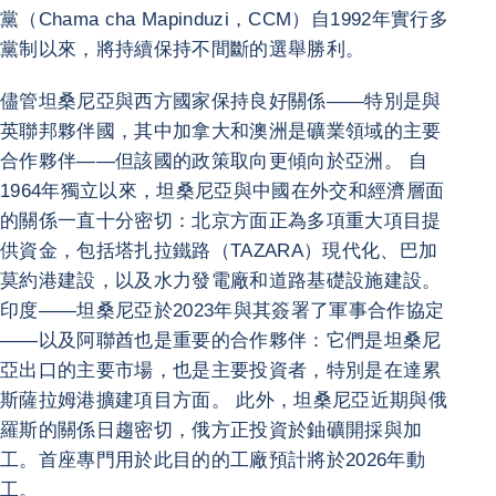
黨（Chama cha Mapinduzi，CCM）自1992年實行多
黨制以來，將持續保持不間斷的選舉勝利。
儘管坦桑尼亞與西方國家保持良好關係——特別是與
英聯邦夥伴國，其中加拿大和澳洲是礦業領域的主要
合作夥伴——但該國的政策取向更傾向於亞洲。 自
1964年獨立以來，坦桑尼亞與中國在外交和經濟層面
的關係一直十分密切：北京方面正為多項重大項目提
供資金，包括塔扎拉鐵路（TAZARA）現代化、巴加
莫約港建設，以及水力發電廠和道路基礎設施建設。
印度——坦桑尼亞於2023年與其簽署了軍事合作協定
——以及阿聯酋也是重要的合作夥伴：它們是坦桑尼
亞出口的主要市場，也是主要投資者，特別是在達累
斯薩拉姆港擴建項目方面。 此外，坦桑尼亞近期與俄
羅斯的關係日趨密切，俄方正投資於鈾礦開採與加
工。首座專門用於此目的的工廠預計將於2026年動
工。