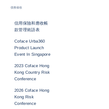
債務催收
信用保險和應收帳
款管理術語表
Coface Urba360
Product Launch
Event In Singapore
2023 Coface Hong
Kong Country Risk
Conference
2026 Coface Hong
Kong Risk
Conference