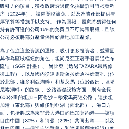
吸引力的項目，獲得政府透過簡化採礦許可證核發程
序（2024年）、設備關稅豁免，以及為礦產部提供豐
厚預算等措施予以支持。 作為回報，國家將獲得任何
持有許可證的公司16%的免費且不可轉讓股權，且該
公司必須將部分產量保留給當地加工產業。
為了促進這些資源的運輸、吸引更多投資者，並鞏固
其作為區域樞紐的角色，坦尚尼亞正著手發展通往布
隆迪（SGR 計畫）、 尚比亞（透過TAZARA鐵路修
復工程），以及國內從達累斯薩拉姆通往姆萬扎（位
於北部，維多利亞湖畔）和基戈馬（位於西部，坦噶
尼喀湖畔）的路線， 公路基礎設施方面，則有全長
600公里的坦加－阿魯沙－穆索馬高速公路，連接坦
加港（東北部）與維多利亞湖（西北部）， 港口方
面，包括將成為東非最大港口的巴加莫約港——該項
目由中國（80%）和阿曼（20%）共同出資——以及
桑給巴爾（一個半自治群島）和達累斯薩拉姆港口的