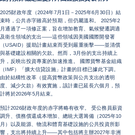
2025財政年度（2024年7月1日－2025年6月30日）結
束時，公共赤字雖高於預期，但仍屬溫和。 2025年2
月通過了一項修正案，旨在增加教育、氣候變遷調適
及衛生領域的支出——這些領域因美國國際開發署
（USAID）援助計畫結束而受到嚴重衝擊——並清償
與基礎建設相關的欠款。然而，3月份的支出持續上
升，反映出投資專案的加速推進。 國際貨幣基金組織
（IMF）「擴大信貸設施」計畫的目標已據此下調。
由於結構性改革（提高貨幣政策與公共支出的透明
度、減少欠款）有效實施，該計畫已延長六個月，預
計將於2026年5月結束。
預計2026財政年度的赤字將略有收窄。 受公務員薪資
調升、債務償還成本增加、總統大選籌備（2025年10
月）以及能源、物流和體育基礎設施的公共投資所影
響，支出將持續上升——其中包括將主辦2027年非洲