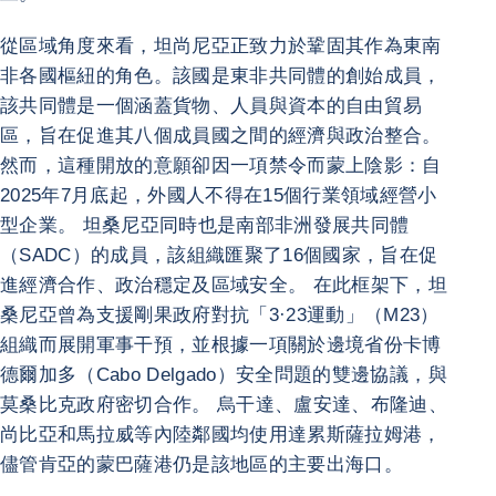
從區域角度來看，坦尚尼亞正致力於鞏固其作為東南
非各國樞紐的角色。該國是東非共同體的創始成員，
該共同體是一個涵蓋貨物、人員與資本的自由貿易
區，旨在促進其八個成員國之間的經濟與政治整合。
然而，這種開放的意願卻因一項禁令而蒙上陰影：自
2025年7月底起，外國人不得在15個行業領域經營小
型企業。 坦桑尼亞同時也是南部非洲發展共同體
（SADC）的成員，該組織匯聚了16個國家，旨在促
進經濟合作、政治穩定及區域安全。 在此框架下，坦
桑尼亞曾為支援剛果政府對抗「3·23運動」（M23）
組織而展開軍事干預，並根據一項關於邊境省份卡博
德爾加多（Cabo Delgado）安全問題的雙邊協議，與
莫桑比克政府密切合作。 烏干達、盧安達、布隆迪、
尚比亞和馬拉威等內陸鄰國均使用達累斯薩拉姆港，
儘管肯亞的蒙巴薩港仍是該地區的主要出海口。