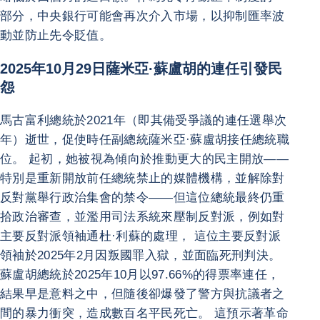
部分，中央銀行可能會再次介入市場，以抑制匯率波
動並防止先令貶值。
2025年10月29日薩米亞·蘇盧胡的連任引發民
怨
馬古富利總統於2021年（即其備受爭議的連任選舉次
年）逝世，促使時任副總統薩米亞·蘇盧胡接任總統職
位。 起初，她被視為傾向於推動更大的民主開放——
特別是重新開放前任總統禁止的媒體機構，並解除對
反對黨舉行政治集會的禁令——但這位總統最終仍重
拾政治審查，並濫用司法系統來壓制反對派，例如對
主要反對派領袖通杜·利蘇的處理， 這位主要反對派
領袖於2025年2月因叛國罪入獄，並面臨死刑判決。
蘇盧胡總統於2025年10月以97.66%的得票率連任，
結果早是意料之中，但隨後卻爆發了警方與抗議者之
間的暴力衝突，造成數百名平民死亡。 這預示著革命