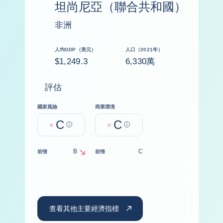
坦尚尼亞（聯合共和國）
非洲
人均GDP（美元）
人口（2021年）
$1,249.3
6,330萬
評估
國家風險
商業環境
C
C
Help
Help
B
C
前情
前情
decrease
查看其他主要經濟指標