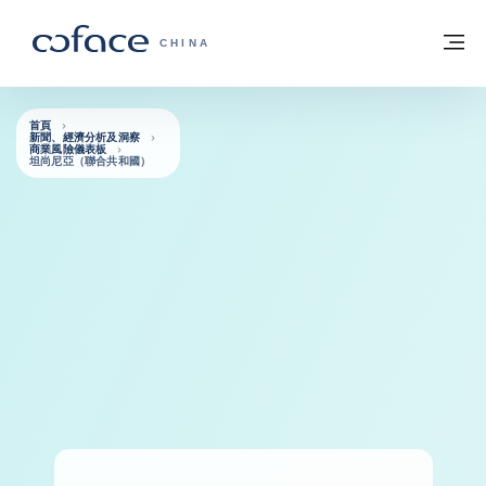
查看內容
返回首頁
選
科法斯：攜手共創安全貿易 - 首頁
CHINA
首頁
新聞、經濟分析及洞察
商業風險儀表板
坦尚尼亞（聯合共和國）