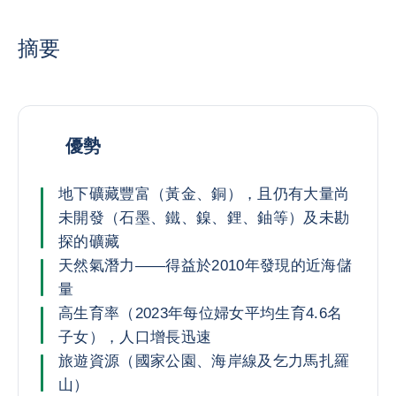
摘要
優勢
地下礦藏豐富（黃金、銅），且仍有大量尚
未開發（石墨、鐵、鎳、鋰、鈾等）及未勘
探的礦藏
天然氣潛力——得益於2010年發現的近海儲
量
高生育率（2023年每位婦女平均生育4.6名
子女），人口增長迅速
旅遊資源（國家公園、海岸線及乞力馬扎羅
山）