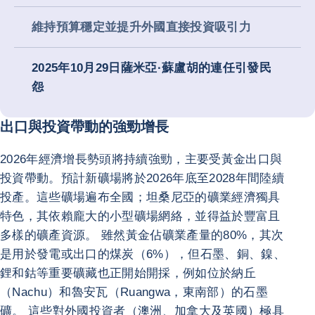
維持預算穩定並提升外國直接投資吸引力
2025年10月29日薩米亞·蘇盧胡的連任引發民
怨
出口與投資帶動的強勁增長
2026年經濟增長勢頭將持續強勁，主要受黃金出口與
投資帶動。預計新礦場將於2026年底至2028年間陸續
投產。這些礦場遍布全國；坦桑尼亞的礦業經濟獨具
特色，其依賴龐大的小型礦場網絡，並得益於豐富且
多樣的礦產資源。 雖然黃金佔礦業產量的80%，其次
是用於發電或出口的煤炭（6%），但石墨、銅、鎳、
鋰和鈷等重要礦藏也正開始開採，例如位於納丘
（Nachu）和魯安瓦（Ruangwa，東南部）的石墨
礦。 這些對外國投資者（澳洲、加拿大及英國）極具