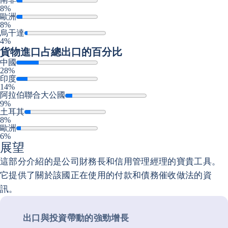
8%
歐洲
8%
烏干達
4%
貨物進口
占總出口的百分比
中國
28%
印度
14%
阿拉伯聯合大公國
9%
土耳其
8%
歐洲
6%
展望
這部分介紹的是公司財務長和信用管理經理的寶貴工具。
它提供了關於該國正在使用的付款和債務催收做法的資
訊。
出口與投資帶動的強勁增長