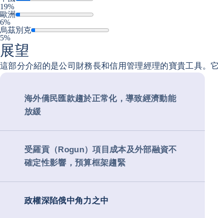
19%
歐洲
6%
烏茲別克
5%
展望
這部分介紹的是公司財務長和信用管理經理的寶貴工具。
海外僑民匯款趨於正常化，導致經濟動能
放緩
受羅貢（Rogun）項目成本及外部融資不
確定性影響，預算框架趨緊
政權深陷俄中角力之中