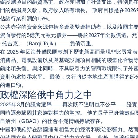
礎設施項目的融資為主。政府亦增加了社會支出，特別是在
門的虧損與欠款，政府收入略有增長。 政府目標是在202
佔該行業利潤的15%。
公共赤字的資金來源包括多邊及雙邊捐助者，以及該國主要
資而發行的5億美元歐元債券——將於2027年全數償還。
·托吉克」（Barqi Tojik）——負債沉重。
在 2025 年因海外僑民匯款創下歷史新高而呈現非比尋常
消費品、電氣設備以及與基礎設施項目相關的碳氫化合物等
銷此項失衡。與此同時，不具吸引力的營商環境限制了外國
資則仍處於零水平。 最後，央行將從本地生產商購得的部分黃
的進口額。
政權深陷俄中角力之中
2025年3月的議會選舉——再次既不透明也不公平——證
同時逐步鞏固其家族對權力的掌控。 他的長子已身兼數個
自治州（GBAO）的社會不滿情緒持續存在。
中國和俄羅斯在該國擁有相當大的經濟和政治影響力。然而
但該國在烏克蘭戰爭中仍保持中立立場。 此外，隨著俄羅