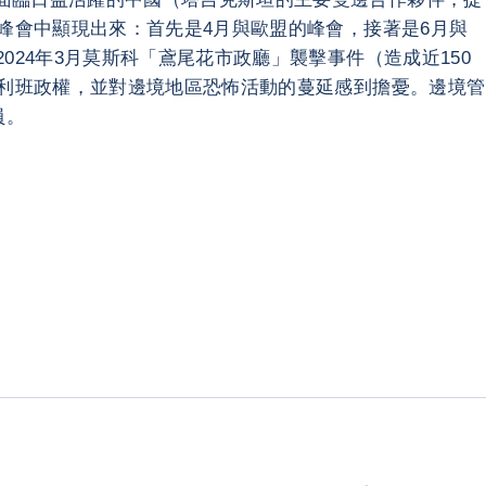
峰會中顯現出來：首先是4月與歐盟的峰會，接著是6月與
24年3月莫斯科「鳶尾花市政廳」襲擊事件（造成近150
塔利班政權，並對邊境地區恐怖活動的蔓延感到擔憂。邊境管
員。