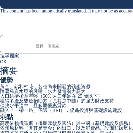
This content has been automatically translated. It may not be as accurat
搜尋國家
搜尋國家
0
OK
suggestions
摘要
優勢
黃金、鋁和棉花；各種尚未開發的礦產資源
隨著羅貢水壩的興建，水力發電潛力龐大
人口結構極為年輕（50% 人口年齡在 25 歲以下）
獲得多邊及雙邊捐助方（尤其是中國）的強力財政支持
債務水平適中，且多屬優惠貸款
融入「一帶一路」倡議（BRI），促進投資與基礎設施建設
弱點
高度依賴俄羅斯（僑民匯款及國防）與中國（基礎建設及債務）
依賴原材料（尤其是黃金）的出口，以及消費品、設備和碳氫化
貨幣政策成效不彰：銀行體系脆弱且發展不足，美元化