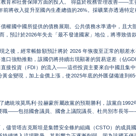
教育和社會保障方面的投入。 得益於稅務管理改善——主
6年前將收入提升至國內生產總值的26%。採礦業亦透過特
債權國中國所提供的債務展期。公共債務水準適中，且大部
然而，預計於2026年失去「最不發達國家」地位，將導致
表現之後，經常帳餘額預計將於 2026 年恢復至正常的順
進口強勁推動，該國仍將持續出現顯著的貿易逆差（佔GDP
直接投資（FDI）的流入——這些投資主要來自中國且集
金變現，加上金價上漲，使2025年底的外匯儲備達到65億
實了總統埃莫馬利·拉赫蒙所屬政黨的預期勝利，該黨自19
要職——包括國會議員、國會上議院議長、杜尚別市長等—
，儘管塔吉克斯坦是集體安全條約組織（CSTO）的成員
斯持續捲入這場戰爭，其影響力正逐漸削弱，因為該國不僅