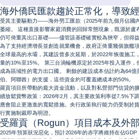
海外僑民匯款趨於正常化，導致
受其主要驅動力——海外勞工匯款（2025年前九個月佔國
萎縮。 這種直接影響家庭消費的回歸常態現象，既源於盧
仍可倚重其出口基礎——儘管該基礎確實較為狹窄，但得
為了支持經濟增長並創造就業機會，政府正倚重幾個旗艦項
全球最高的水壩，其建設曾多次延期，於2022年恢復施工
量的10%至15%。 第三台渦輪機原定於2025年投入運
成為區域性的電力出口國。 剩餘的建設成本估計約為64億
伯、阿聯酋）的支援，這些資金約可覆蓋總成本的50%。
羅貢項目所帶動的龐大資金流動，以及對私營部門信貸的擴
續放鬆貨幣政策：2026年2月，其主要政策利率從7.5%下
應會阻止更激進的寬鬆措施。央行政策執行能力仍受制於貨幣
行實施制裁即為明證。
受羅貢（Rogun）項目成本及
2025年預算狀況惡化，預計2026年的赤字將維持在佔G