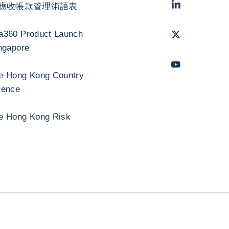
LinkedIn
- 科法
應收帳款管理術語表
Twitter
- 科法斯
a360 Product Launch
ngapore
Youtube
- 科法
e Hong Kong Country
rence
e Hong Kong Risk