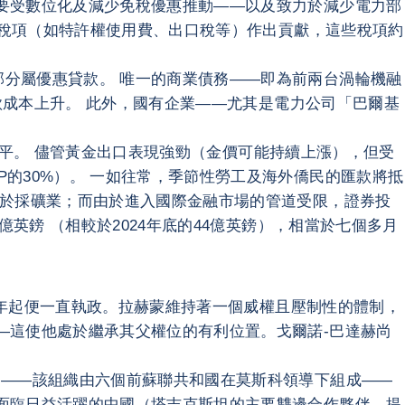
要受數位化及減少免稅優惠推動——以及致力於減少電力部
定稅項（如特許權使用費、出口稅等）作出貢獻，這些稅項約
分屬優惠貸款。 唯一的商業債務——即為前兩台渦輪機融
借款成本上升。 此外，國有企業——尤其是電力公司「巴爾基
差水平。 儘管黃金出口表現強勁（金價可能持續上漲），但受
的30%）。 一如往常，季節性勞工及海外僑民的匯款將抵
中於採礦業；而由於進入國際金融市場的管道受限，證券投
英鎊 （相較於2024年底的44億英鎊），相當於七個多月
92年起便一直執政。拉赫蒙維持著一個威權且壓制性的體制，
—這使他處於繼承其父權位的有利位置。戈爾諾-巴達赫尚
國——該組織由六個前蘇聯共和國在莫斯科領導下組成——
面臨日益活躍的中國（塔吉克斯坦的主要雙邊合作夥伴，提