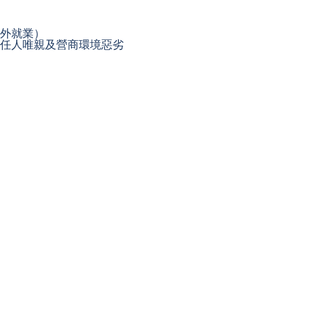
外就業）
），任人唯親及營商環境惡劣