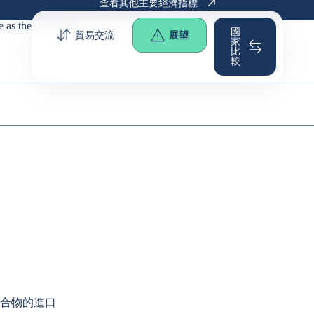
查看其他主要經濟指標
e as the
original
.
國
貿易交流
展望
家
比
較
合物的進口