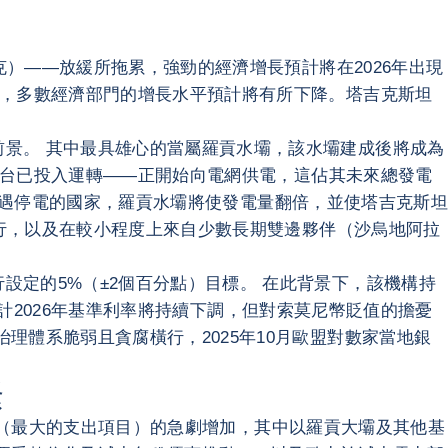
克）——放緩所拖累，強勁的經濟增長預計將在2026年出現
外，多數經濟部門的增長水平預計將有所下降。塔吉克斯坦
景。 其中最具雄心的當屬羅貢水壩，該水壩建成後將成為
中兩台已投入運轉——正開始向電網供電，這佔其未來總發電
經常遭遇停電的國家，羅貢水壩將使發電量翻倍，並使塔吉克斯坦
銀行，以及在較小程度上來自少數長期雙邊夥伴（沙烏地阿拉
定的5%（±2個百分點）目標。 在此背景下，該機構持
 預計2026年基準利率將持續下調，但對索莫尼幣貶值的擔憂
體系脆弱且貪腐橫行，2025年10月歐盟對數家當地銀
緊
資支出（最大的支出項目）的急劇增加，其中以羅貢大壩及其他基