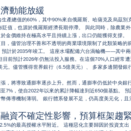
經濟動能放緩
內生產總值的60%，其中90%來自俄羅斯、哈薩克及烏茲別
布貶值，也源於俄羅斯經濟長期停滯。 與此同時，除農業
益於金價維持在極高水平且持續上漲，出口仍能獲得支撐。
目，儘管治理不善和不透明的商業環境限制了此類策略的前
，預計於2035年竣工。 這座水壩配備六台渦輪機——其
作，但目前預計2026年仍無法投入服務。在這個70%人口
美元。儘管獲得世界銀行（6.5億美元）、 多家多邊開發
張，將導致通膨率逐步上升。然而，通膨率仍低於中央銀行設
調至7%，使自2022年以來的累計降幅達到近650個基點。
傳導機制薄弱。 銀行體系發展不足，仍高度美元化，且治理
外部融資不確定性影響，預算框架趨
DP 2.5%的最高授權水平附近。 這種惡化主要歸因於投