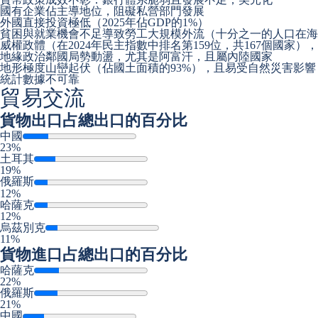
國有企業佔主導地位，阻礙私營部門發展
外國直接投資極低（2025年佔GDP的1%）
貧困與就業機會不足導致勞工大規模外流（十分之一的人口在海
威權政體（在2024年民主指數中排名第159位，共167個國家
地緣政治鄰國局勢動盪，尤其是阿富汗，且屬內陸國家
地形極度山巒起伏（佔國土面積的93%），且易受自然災害影響
統計數據不可靠
貿易交流
貨物出口
占總出口的百分比
中國
23%
土耳其
19%
俄羅斯
12%
哈薩克
12%
烏茲別克
11%
貨物進口
占總出口的百分比
哈薩克
22%
俄羅斯
21%
中國