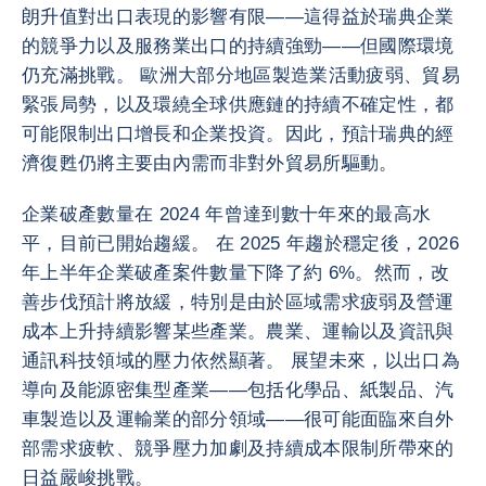
朗升值對出口表現的影響有限——這得益於瑞典企業
的競爭力以及服務業出口的持續強勁——但國際環境
仍充滿挑戰。 歐洲大部分地區製造業活動疲弱、貿易
緊張局勢，以及環繞全球供應鏈的持續不確定性，都
可能限制出口增長和企業投資。因此，預計瑞典的經
濟復甦仍將主要由內需而非對外貿易所驅動。
企業破產數量在 2024 年曾達到數十年來的最高水
平，目前已開始趨緩。 在 2025 年趨於穩定後，2026
年上半年企業破產案件數量下降了約 6%。然而，改
善步伐預計將放緩，特別是由於區域需求疲弱及營運
成本上升持續影響某些產業。農業、運輸以及資訊與
通訊科技領域的壓力依然顯著。 展望未來，以出口為
導向及能源密集型產業——包括化學品、紙製品、汽
車製造以及運輸業的部分領域——很可能面臨來自外
部需求疲軟、競爭壓力加劇及持續成本限制所帶來的
日益嚴峻挑戰。