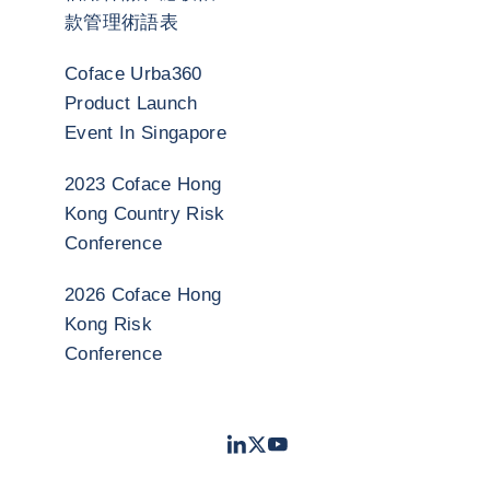
款管理術語表
Coface Urba360
Product Launch
Event In Singapore
2023 Coface Hong
Kong Country Risk
Conference
2026 Coface Hong
Kong Risk
Conference
LinkedIn
Twitter
Youtube
- 科法斯
- 科法斯
- 科法斯