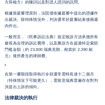
方與檢方）的陳詞以及對證人證詞的訊問。
根據當庭審理原則，法院僅依據庭審中提出的證據作
出裁決。除特殊情況外，判決通常於庭審結束後兩週
內作出。
一般而言，《民事訴訟法典》規定敗訴方須承擔所有
被視為合理的訴訟費用，以及勝訴方在超過特定索賠
門檻金額（約 23,800 瑞典克朗，相當於 2,390 歐
元）後所產生的律師費。
0
在第一審階段取得執行令狀通常需時長達十二個月
（特殊情況下可能更久），需留意瑞典普遍存在對判
決提出上訴的傾向。
法律裁決的執行