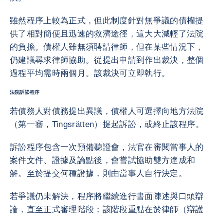
雖然程序上較為正式，但此制度針對無爭議的債權提
供了相對簡便且迅速的救濟途徑，這大大減輕了法院
的負擔。債權人雖無須聘請律師，但在某些情況下，
仍建議尋求律師協助。從提出申請到作出裁決，整個
過程平均需時兩個月。該裁決可立即執行。
法院訴訟程序
若債務人對債務提出異議，債權人可選擇向地方法院
（第一審，Tingsrätten）提起訴訟，或終止該程序。
訴訟程序包含一次預備聽證會，法官在審閱當事人的
案件文件、證據及論點後，會嘗試協助雙方達成和
解。至於提交何種證據，則由當事人自行決定。
若爭議仍未解決，程序將繼續進行書面陳述與口頭辯
論，直至正式審理階段；該階段重點在於律師（辯護