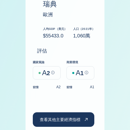
瑞典
歐洲
人均GDP（美元）
人口（2021年）
$55433.0
1,060萬
評估
國家風險
商業環境
A
A
2
Help
1
Help
A2
A1
前情
前情
查看其他主要經濟指標