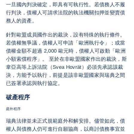
一旦國內判決確定，即具有可執行性。若債務人不履
行判決，債權人可請求法院的執法機關扣押並變賣債
務人的資產。
針對歐盟成員國作出的裁決，設有特殊的執行條件。
若債權無爭議，債權人可申請「歐洲執行令」；或當
債權金額不超過 2,000 歐元時，債權人可啟動「歐洲
小額索償程序」。 至於在非歐盟國家作出的裁決，斯
韋亞高等上訴法院（Svea Hovrät）必須先承認該裁
決，方能予以執行，前提是該非歐盟國家與瑞典之間
已簽署承認與執行協定。
破產程序
庭外程序
瑞典法律並未正式規範庭外和解安排。儘管如此，債
權人與債務人仍可進行自願協商，以商討債務事宜並