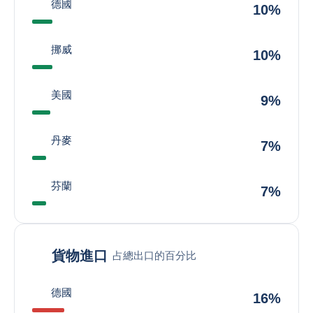
德國
10%
挪威
10%
美國
9%
丹麥
7%
芬蘭
7%
貨物進口
占總出口的百分比
德國
16%