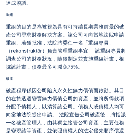
達成協議。
重組
重組的目的是為被視為具有可持續長期業務前景的破
產公司尋求財務解決方案。該公司可向當地法院申請
重組。若獲批准，法院將委任一名「重組專員」
（rekonstruktör）負責管理重組事宜。 該重組專員將
調查公司的財務狀況，隨後制定並實施重組計畫，根
據該計畫，債務最多可減免75%。
破產
破產程序係因公司陷入永久性無力償債而啟動。其目
的在於透過變賣無力償債公司的資產，並將所得款項
分配予債權人，以清算該公司。債務人或債權人均可
向當地法院提出申請。 法院宣告公司破產後，將指派
一名破產管理人，由其獨立接管公司資產，主要任務
是變現該等資產，並依照債權人的法定優先順序償還