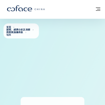
查看內容
返回首頁
選
科法斯：攜手共創安全貿易 - 首頁
CHINA
首頁
新聞、經濟分析及洞察
商業風險儀表板
瑞典