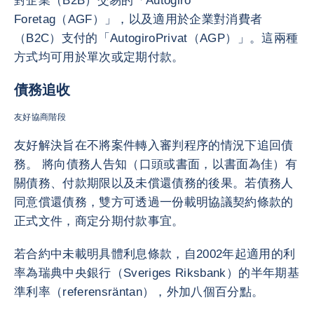
對企業（B2B）交易的「Autogiro
Foretag（AGF）」，以及適用於企業對消費者
（B2C）支付的「AutogiroPrivat（AGP）」。這兩種
方式均可用於單次或定期付款。
債務追收
友好協商階段
友好解決旨在不將案件轉入審判程序的情況下追回債
務。 將向債務人告知（口頭或書面，以書面為佳）有
關債務、付款期限以及未償還債務的後果。若債務人
同意償還債務，雙方可透過一份載明協議契約條款的
正式文件，商定分期付款事宜。
若合約中未載明具體利息條款，自2002年起適用的利
率為瑞典中央銀行（Sveriges Riksbank）的半年期基
準利率（referensräntan），外加八個百分點。