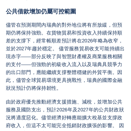
公共借款增加仍屬可控範圍
儘管在預測期間內瑞典的對外地位將有所放緩，但預
期仍將保持強勁。在貨物貿易和投資收入持續保持順
差的支撐下，經常帳順差預計將在2026年略為收窄，
並於2027年趨於穩定。 儘管服務貿易收支可能持續出
現赤字——部分反映了與智慧財產權及商業服務相關
的支付——但強勁的初級收入流入以及瑞典具競爭力
的出口部門，應能繼續支撐整體穩健的外貿平衡。因
此，儘管全球貿易環境更具挑戰性，瑞典的國際金融
狀況預計仍將保持韌性。
由於政府優先推動經濟支援措施、減稅，並增加公共
服務及國防支出，預計2026年及2027年的公共財政狀
況將適度惡化。儘管經濟好轉應能擴大稅基並支撐政
府收入，但這不太可能完全抵銷財政擴張的影響。 因