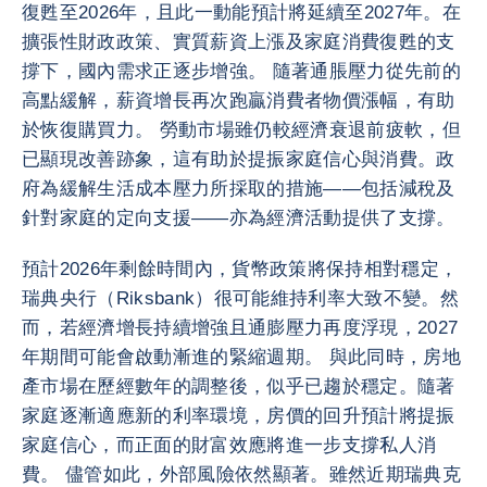
復甦至2026年，且此一動能預計將延續至2027年。在
擴張性財政政策、實質薪資上漲及家庭消費復甦的支
撐下，國內需求正逐步增強。 隨著通脹壓力從先前的
高點緩解，薪資增長再次跑贏消費者物價漲幅，有助
於恢復購買力。 勞動市場雖仍較經濟衰退前疲軟，但
已顯現改善跡象，這有助於提振家庭信心與消費。政
府為緩解生活成本壓力所採取的措施——包括減稅及
針對家庭的定向支援——亦為經濟活動提供了支撐。
預計2026年剩餘時間內，貨幣政策將保持相對穩定，
瑞典央行（Riksbank）很可能維持利率大致不變。然
而，若經濟增長持續增強且通膨壓力再度浮現，2027
年期間可能會啟動漸進的緊縮週期。 與此同時，房地
產市場在歷經數年的調整後，似乎已趨於穩定。隨著
家庭逐漸適應新的利率環境，房價的回升預計將提振
家庭信心，而正面的財富效應將進一步支撐私人消
費。 儘管如此，外部風險依然顯著。雖然近期瑞典克