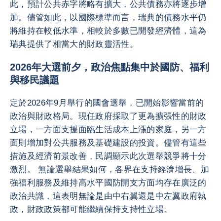
此，預計公共赤字將略有擴大，公共債務亦將逐步增
加。儘管如此，以國際標準而言，瑞典的債務水平仍
將維持在較低水準，相較於多數已開發經濟體，這為
瑞典提供了相當大的財政靈活性。
2026年大選前夕，政治焦點集中於國防、福利
與移民議題
定於2026年9月舉行的國會選舉，已開始影響當前的
政治與財政格局。現任政府採取了更為擴張性的財政
立場，一方面支援面臨生活成本上漲的家庭，另一方
面則增加對公共服務及基礎建設的投資。儘管有這些
措施及經濟前景改善，民調顯示此次選舉競爭將十分
激烈。 無論選舉結果如何，各界在支持經濟增長、加
強福利服務及維持高水平國防開支方面均存在廣泛的
政治共識，這表明無論是由中右翼還是中左翼政府執
政，財政政策都可能繼續保持支持性立場。