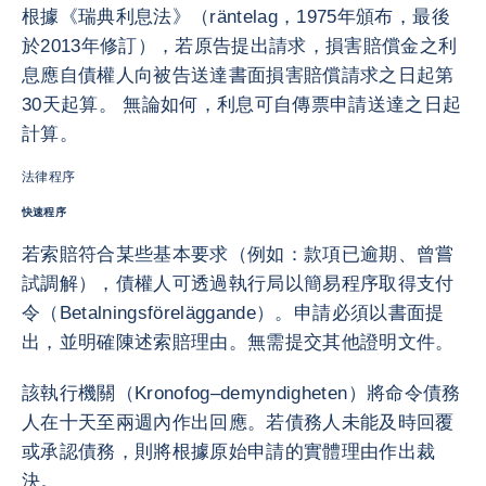
根據《瑞典利息法》（räntelag，1975年頒布，最後
於2013年修訂），若原告提出請求，損害賠償金之利
息應自債權人向被告送達書面損害賠償請求之日起第
30天起算。 無論如何，利息可自傳票申請送達之日起
計算。
法律程序
快速程序
若索賠符合某些基本要求（例如：款項已逾期、曾嘗
試調解），債權人可透過執行局以簡易程序取得支付
令（Betalningsföreläggande）。申請必須以書面提
出，並明確陳述索賠理由。無需提交其他證明文件。
該執行機關（Kronofog–demyndigheten）將命令債務
人在十天至兩週內作出回應。若債務人未能及時回覆
或承認債務，則將根據原始申請的實體理由作出裁
決。