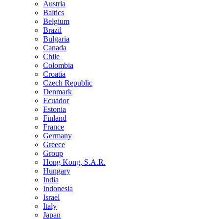
Austria
Baltics
Belgium
Brazil
Bulgaria
Canada
Chile
Colombia
Croatia
Czech Republic
Denmark
Ecuador
Estonia
Finland
France
Germany
Greece
Group
Hong Kong, S.A.R.
Hungary
India
Indonesia
Israel
Italy
Japan