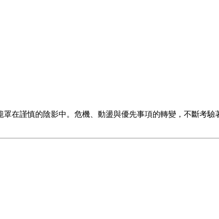
籠罩在謹慎的陰影中。危機、動盪與優先事項的轉變，不斷考驗