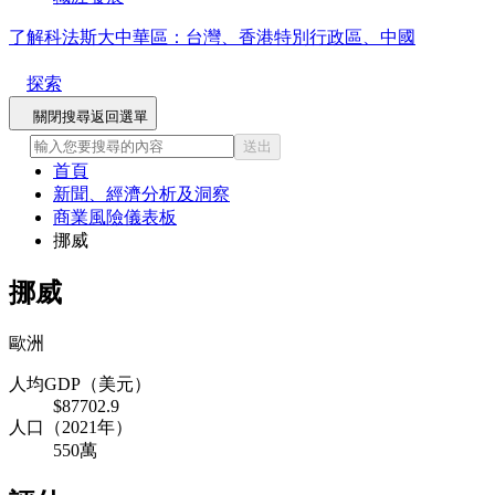
了解科法斯大中華區：台灣、香港特別行政區、中國
探索
關閉搜尋
返回選單
送出
首頁
新聞、經濟分析及洞察
商業風險儀表板
挪威
挪威
歐洲
人均GDP（美元）
$87702.9
人口（2021年）
550萬