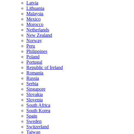
Latvia
Lithuania
Malaysia
Mexico
Morocco
Netherlands
New Zealand
Norway
Peru
Philippines
Poland
Portugal
Republic of Ireland
Romania
Russia
Serbia
Singapore
Slovakia
Slovenia
South Africa
South Korea
Spain
Sweden
Switzerland
Taiwan