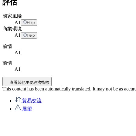
評估
國家風險
A
1
Help
商業環境
A
1
Help
前情
A1
前情
A1
查看其他主要經濟指標
This content has been automatically translated. It may not be as accur
貿易交流
展望