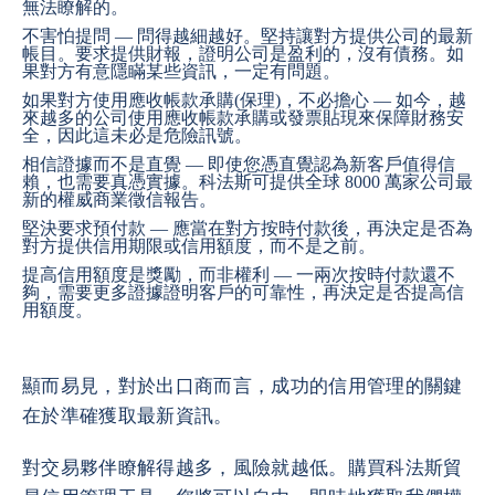
無法瞭解的。
不害怕提問 — 問得越細越好。堅持讓對方提供公司的最新
帳目。要求提供財報，證明公司是盈利的，沒有債務。如
果對方有意隱瞞某些資訊，一定有問題。
如果對方使用應收帳款承購(保理)，不必擔心 — 如今，越
來越多的公司使用應收帳款承購或發票貼現來保障財務安
全，因此這未必是危險訊號。
相信證據而不是直覺 — 即使您憑直覺認為新客戶值得信
賴，也需要真憑實據。科法斯可提供全球 8000 萬家公司最
新的權威商業徵信報告。
堅決要求預付款 — 應當在對方按時付款後，再決定是否為
對方提供信用期限或信用額度，而不是之前。
提高信用額度是獎勵，而非權利 — 一兩次按時付款還不
夠，需要更多證據證明客戶的可靠性，再決定是否提高信
用額度。
顯而易見，對於出口商而言，成功的信用管理的關鍵
在於準確獲取最新資訊。
對交易夥伴瞭解得越多，風險就越低。購買科法斯貿