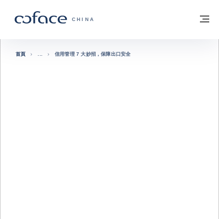
查看內容
返回首頁
選
科法斯：攜手共創安全貿易 - 首頁
CHINA
首頁
信用管理 7 大妙招，保障出口安全