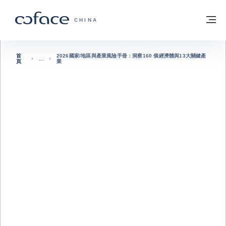
查看內容
返回首頁
選
科法斯：攜手共創安全貿易 - 首頁
CHINA
首
2026國家/地區與產業風險手冊：洞察160 個經濟體與13大關鍵產
頁
業