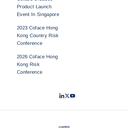
Product Launch
Event In Singapore
2023 Coface Hong
Kong Country Risk
Conference
2026 Coface Hong
Kong Risk
Conference
LinkedIn
Twitter
Youtube
- 科法斯
- 科法斯
- 科法斯
法律聲明