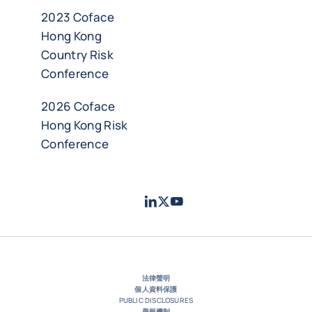
2023 Coface
Hong Kong
Country Risk
Conference
2026 Coface
Hong Kong Risk
Conference
LinkedIn
Twitter
Youtube
- 科法斯
- 科法斯
- 科法斯
法律聲明
個人資料保護
PUBLIC DISCLOSURES
舉報機制