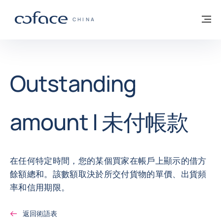
查看內容
返回首頁
選
科法斯：攜手共創安全貿易 - 首頁
CHINA
Outstanding
amount | 未付帳款
在任何特定時間，您的某個買家在帳戶上顯示的借方
餘額總和。該數額取決於所交付貨物的單價、出貨頻
率和信用期限。
返回術語表