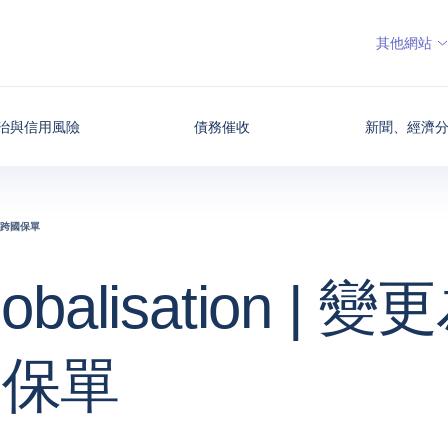
其他網站
治與信用風險
債務催收
新聞、經濟
為非跨國保單
lobalisation | 
國保單