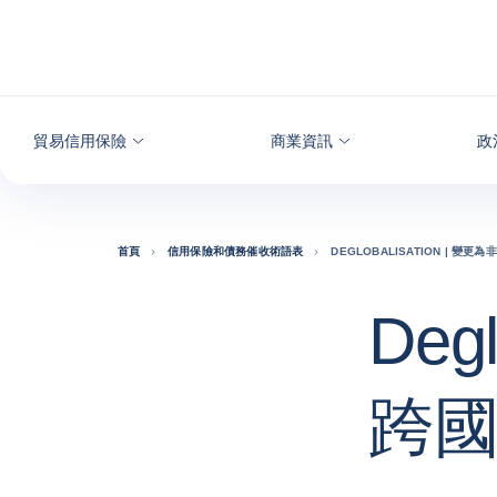
查看內容
貿易信用保險
商業資訊
政
首頁
信用保險和債務催收術語表
DEGLOBALISATION | 變更
Deg
跨