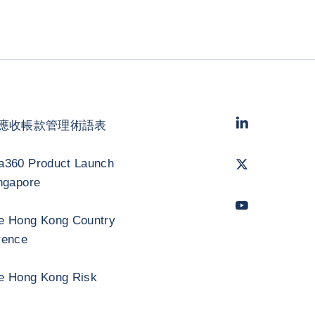
LinkedIn
- 科法
應收帳款管理術語表
Twitter
- 科法斯
a360 Product Launch
ngapore
Youtube
- 科法
e Hong Kong Country
rence
e Hong Kong Risk