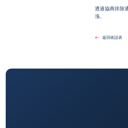
透過協商排除
漲。
返回術語表