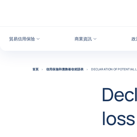
查看內容
貿易信用保險
商業資訊
政
首頁
信用保險和債務催收術語表
DECLARATION OF POTENTIA
Decl
los