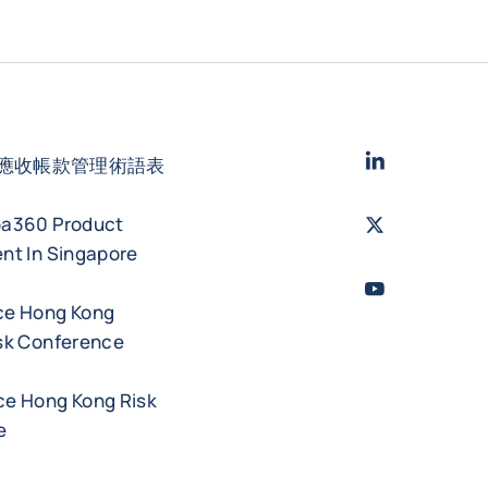
LinkedIn
- 科法
應收帳款管理術語表
ba360 Product
Twitter
- 科法斯
nt In Singapore
Youtube
- 科法
ce Hong Kong
sk Conference
e Hong Kong Risk
e