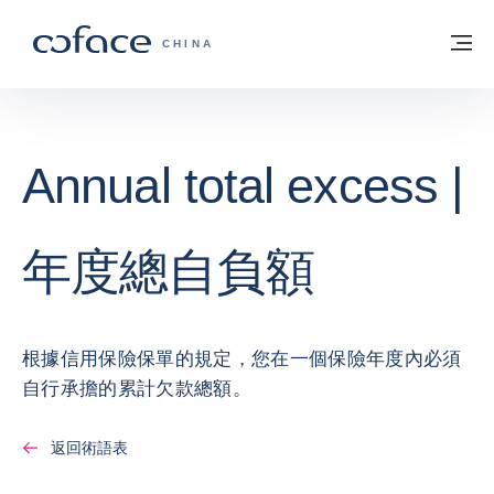
查看內容
返回首頁
選
科法斯：攜手共創安全貿易 - 首頁
CHINA
Annual total excess |
年度總自負額
根據信用保險保單的規定，您在一個保險年度內必須
自行承擔的累計欠款總額。
返回術語表