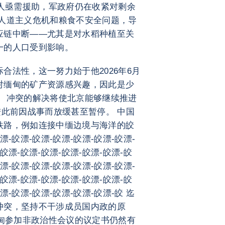
万人亟需援助，军政府仍在收紧对剩余
了人道主义危机和粮食不安全问题，导
应链中断——尤其是对水稻种植至关
一的人口受到影响。
合法性，这一努力始于他2026年6月
对缅甸的矿产资源感兴趣，因此是少
。 冲突的解决将使北京能够继续推进
进此前因战事而放缓甚至暂停。 中国
铁路，例如连接中缅边境与海洋的皎
漂-皎漂-皎漂-皎漂-皎漂-皎漂-皎漂-
-皎漂-皎漂-皎漂-皎漂-皎漂-皎漂-皎
漂-皎漂-皎漂-皎漂-皎漂-皎漂-皎漂-
-皎漂-皎漂-皎漂-皎漂-皎漂-皎漂-皎
漂-皎漂-皎漂-皎漂-皎漂-皎漂-皎 迄
冲突，坚持不干涉成员国内政的原
缅甸参加非政治性会议的议定书仍然有