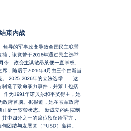
结束内战
daw）领导的军事政变导致全国民主联盟
捕，该党曾于2016年通过民主选举
总司令、政变主谋敏昂莱便一直掌权。
席，随后于2026年4月由三个由新当
2025-2026年的立法选举——这
方制造了致命暴力事件，并禁止包括
 作为1991年诺贝尔和平奖得主，她
成为政府首脑。据报道，她在被军政府
前正处于软禁状态。 新成立的两院制
，其中四分之一的席位预留给军方，
缅甸团结与发展党（PUSD）赢得。