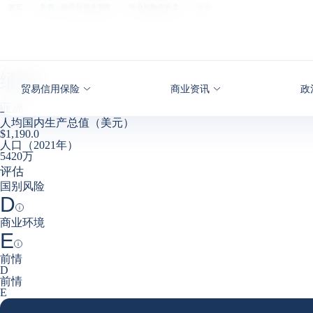
查看内容
首页
新闻，经济分析及洞察
商业风险仪表盘
缅甸
缅甸
贸易信用保险
商业资讯
政
亚洲
人均国内生产总值（美元）
$1,190.0
人口（2021年）
5420万
评估
国别风险
D
Help
商业环境
E
Help
前情
D
前情
E