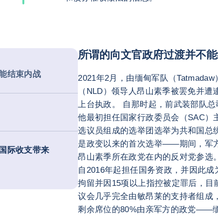
所谓的向文官政府过渡并不能
能结束内战
2021年2月，由缅甸军队（Tatma
（NLD）领导人昂山素季被罢免并遭逮
上台执政。 自那时起，前武装部队
他最初担任国家行政委员会（SAC）主
选议员组成的选举团选举为共和国总统。 
是政变以来的首次选举——期间，军
国际收支带来
昂山素季所在政党在内的反对党参选。
自2016年起担任国务资政，并因此
拘留并因15项以上指控被定罪后，目
议会几乎完全由敏昂莱的支持者组成
剩余席位的80%由亲军方的政党——