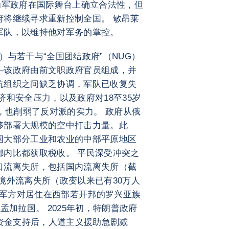
为军政府在国际舞台上确立合法性，但
府将继续寻求重新控制全国。 敏昂莱
军队，以维持他对军务的掌控。
w）与若干与“全国团结政府”（NUG）
—该政府由前文职政府官员组成，并
抗组织之间缺乏协调，军队已收复失
济和安全压力，以及政府对18至35岁
策，也削弱了反对派的实力。 政府从俄
够部署大规模的空中打击力量。此
国大部分工业和农业的中部平原地区
都内比都获取税收。 平民深受冲突之
口流离失所，包括国内流离失所（截
）和境外流离失所（政变以来已有30万人
来，军方对居住在西部若开邦的罗兴亚族
孟加拉国。 2025年初，特朗普政府
的资金支持后，人道主义援助急剧减