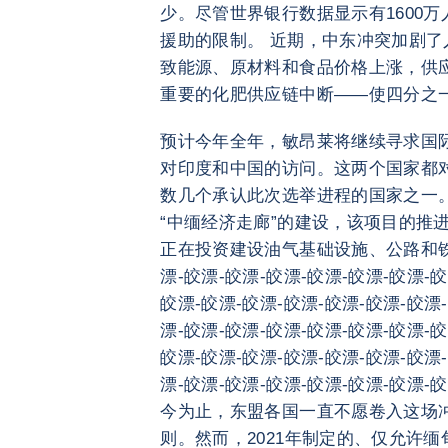
少。尽管世界银行数据显示有1600
援助的限制。 近期，中东冲突加剧
致能源、原材料和食品价格上涨，供
重要的化肥供应链中断——使四分之
预计今年全年，敏昂莱将继续寻求国际
对印度和中国的访问。这两个国家都
数几个承认此次选举进程的国家之一
“中缅经济走廊”的建设，该项目的推
正在投资建设油气基础设施、公路和
漂-皎漂-皎漂-皎漂-皎漂-皎漂-皎漂-皎
皎漂-皎漂-皎漂-皎漂-皎漂-皎漂-皎漂
漂-皎漂-皎漂-皎漂-皎漂-皎漂-皎漂-皎
皎漂-皎漂-皎漂-皎漂-皎漂-皎漂-皎漂
漂-皎漂-皎漂-皎漂-皎漂-皎漂-皎漂-皎
今为止，东盟各国一直不愿卷入这场
则。然而，2021年制定的、仅允许