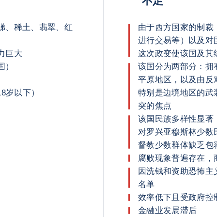
不足
锑、稀土、翡翠、红
由于西方国家的制裁
进行交易等）以及对国际援助
力巨大
这次政变使该国及其
国）
该国分为两部分：拥
平原地区，以及由反
18岁以下）
特别是边境地区的武
突的焦点
该国民族多样性显著
对罗兴亚穆斯林少数
督教少数群体缺乏包
腐败现象普遍存在，
因洗钱和资助恐怖主
名单
效率低下且受政府控
金融业发展滞后