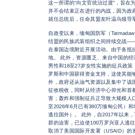
这一所谓的“向文官统治过渡”，旨在
并不会结束正在进行的内战，因为政
就任总统后，任命其盟友叶温乌领导
自政变以来，缅甸国防军（Tatmada
结盟的民族武装组织之间持续交战—
在泰国边境附近开展活动。由于各抵
地。 此外，资源匮乏、来自中国的经
男性和18至27岁女性实施的征兵政
罗斯和中国获得资金支持，这使其能
外，政府还从油气资源以及集中了该
征收税收，同时从经济中心仰光和首
害；轰炸和强制征兵正导致大规模人
至2026年6月已有380万缅甸公民
逃往国外）。 此外，自2017年以
群的迫害，已迫使100万罗兴亚人逃往
取消了美国国际开发署（USAID）